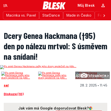
Můj Blesk
Macinka vs. Pavel
StarDance
Made in Česko
Festiva
Dcery Genea Hackmana (†95)
den po nálezu mrtvol: S úsměvem
na snídani!
69
Fotogalerie >
sal
28. 2. 2025 • 11:45
Diskuze (10)
Jak vám má Google doporučovat Blesk?