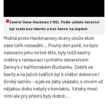
Zemřel Gene Hackman (†95). Podle učitele herectví
byl zcela bez talentu a bez šance na úspěch.
Možná proto Hackmanovy dcery otcův skon
zase tolik nezasáhl... Pouhý den poté, co bylo
nalezeno jeho mrtvé tělo, byly totiž sestry
viděny v restauraci rychlého občerstvení
Denny’s v kalifornském Burbanku. Dobře se
bavily a na jejich tvářích byl k vidění dokonce i
široký úsměv – a jak se záhy ukázalo, s otcem už
nějakou dobu nebyly v kontaktu. Vztahy mezi
nimi ale prý přesto byly dobré...