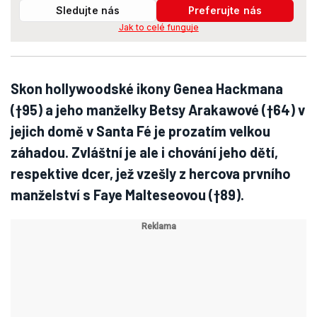
Sledujte nás
Preferujte nás
Jak to celé funguje
Skon hollywoodské ikony Genea Hackmana
(†95) a jeho manželky Betsy Arakawové (†64) v
jejich domě v Santa Fé je prozatím velkou
záhadou. Zvláštní je ale i chování jeho dětí,
respektive dcer, jež vzešly z hercova prvního
manželství s Faye Malteseovou (†89).