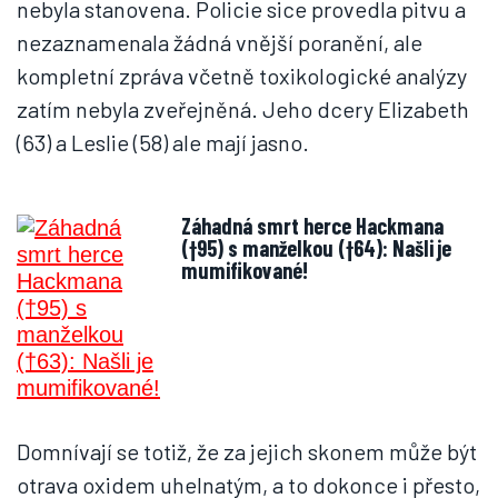
nebyla stanovena. Policie sice provedla pitvu a
nezaznamenala žádná vnější poranění, ale
kompletní zpráva včetně toxikologické analýzy
zatím nebyla zveřejněná. Jeho dcery Elizabeth
(63) a Leslie (58) ale mají jasno.
Záhadná smrt herce Hackmana
(†95) s manželkou (†64): Našli je
mumifikované!
Domnívají se totiž, že za jejich skonem může být
otrava oxidem uhelnatým, a to dokonce i přesto,