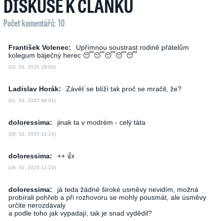
DISKUSE K ČLÁNKU
Počet komentářů: 10
František Volenec:
Upřímnou soustrast rodině přátelům
kolegum báječný herec 😴😴😴😴😴
(02. 03. 2025 18:03)
Ladislav Horák:
Závěť se blíží tak proč se mračit, že?
(01. 03. 2025 08:01)
doloressima:
jinak ta v modrém - celý táta
(28. 02. 2025 12:24)
doloressima:
++ 👍
(28. 02. 2025 12:23)
doloressima:
já teda žádné široké usměvy nevidím, možná
probírali pohřeb a při rozhovoru se mohly pousmát, ale úsměvy
určite nerozdávaly
a podle toho jak vypadají, tak je snad vydědil?