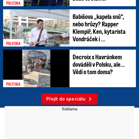
POLITIKA
Babišova „kapela snů“,
nebo hrůzy? Rapper
Klempíř, Ken, kytarista
Vondráček i ...
POLITIKA
Decroix s Havránkem
dováděli v Polsku, ale…
Vědí o tom doma?
POLITIKA
Přejít do speciálu