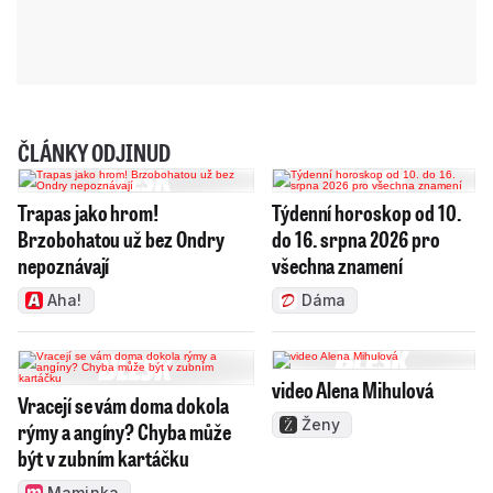
ČLÁNKY ODJINUD
Trapas jako hrom!
Týdenní horoskop od 10.
Brzobohatou už bez Ondry
do 16. srpna 2026 pro
nepoznávají
všechna znamení
Aha!
Dáma
video Alena Mihulová
Vracejí se vám doma dokola
Ženy
rýmy a angíny? Chyba může
být v zubním kartáčku
Maminka