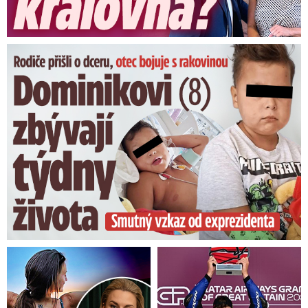
Dominikovi (8) zbývají týdny života: Vzkaz od exprezidenta