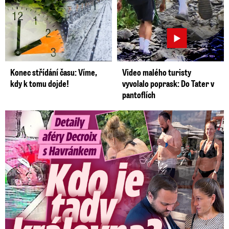
Konec střídání času: Víme,
Video malého turisty
kdy k tomu dojde!
vyvolalo poprask: Do Tater v
pantoflích
Detaily aféry Decroix s Havránkem: Kdo je tady královna?