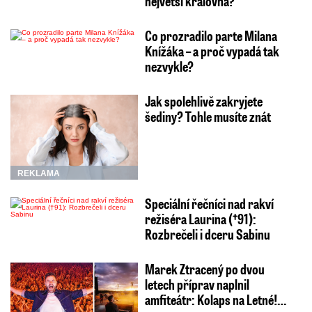
největší královna?
Co prozradilo parte Milana
Knížáka – a proč vypadá tak
nezvykle?
Jak spolehlivě zakryjete
šediny? Tohle musíte znát
REKLAMA
Speciální řečníci nad rakví
režiséra Laurina (†91):
Rozbrečeli i dceru Sabinu
Marek Ztracený po dvou
letech příprav naplnil
amfiteátr: Kolaps na Letné!…