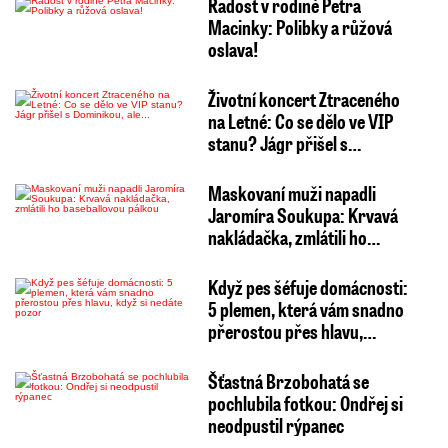
Radost v rodině Petra
Macinky: Polibky a růžová
oslava!
Životní koncert Ztraceného
na Letné: Co se dělo ve VIP
stanu? Jágr přišel s…
Maskovaní muži napadli
Jaromíra Soukupa: Krvavá
nakládačka, zmlátili ho…
Když pes šéfuje domácnosti:
5 plemen, která vám snadno
přerostou přes hlavu,…
Šťastná Brzobohatá se
pochlubila fotkou: Ondřej si
neodpustil rýpanec