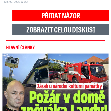
(28. 02. 2025 12:22)
PŘIDAT NÁZOR
ZOBRAZIT CELOU DISKUSI
HLAVNÍ ČLÁNKY
U Daniela Landy hořelo! Hasiči kroutí hlavou