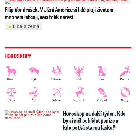
Filip Vondrášek: V Jižní Americe si lidé plují životem
mnohem lehčeji, věci tolik neřeší
Lidé a země
HOROSKOPY
Beran
Býk
Blíženci
Rak
Lev
Panna
Váhy
Štír
Střelec
Kozoroh
Vodnář
Ryby
Horoskop na další týden: Kdo
by si měl pohlídat peníze a
kdo potká starou lásku?