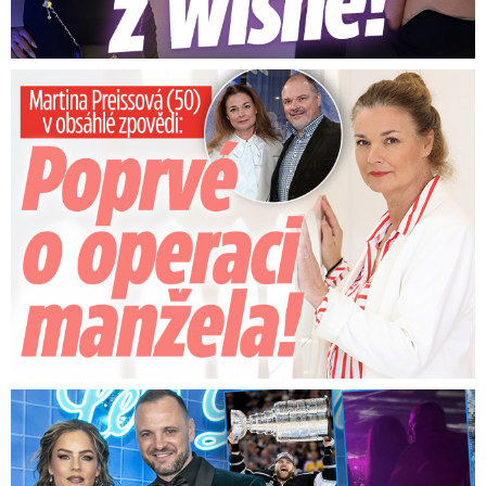
Preissová (50) v obsáhlé zpovědi: Poprvé o operaci manžela
Na Gáboríka se sypou obvinění z nevěry: Reakce manželky!