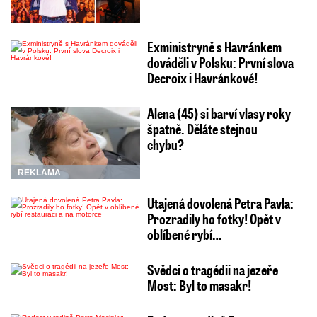
Exministryně s Havránkem
dováděli v Polsku: První slova
Decroix i Havránkové!
Alena (45) si barví vlasy roky
špatně. Děláte stejnou
chybu?
REKLAMA
Utajená dovolená Petra Pavla:
Prozradily ho fotky! Opět v
oblíbené rybí…
Svědci o tragédii na jezeře
Most: Byl to masakr!