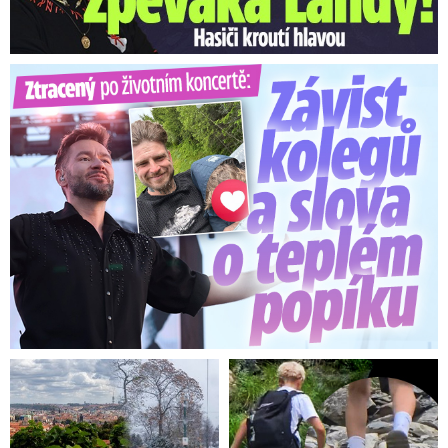
Ztracený po životním koncertě: Závist kolegů a teplý popík