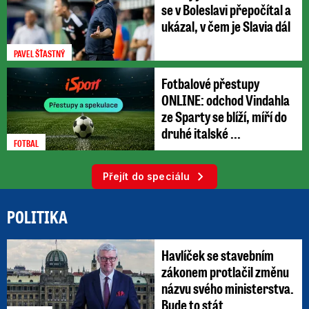
se v Boleslavi přepočítal a
ukázal, v čem je Slavia dál
PAVEL ŠŤASTNÝ
Fotbalové přestupy
ONLINE: odchod Vindahla
ze Sparty se blíží, míří do
druhé italské ...
FOTBAL
Přejít do speciálu
POLITIKA
Havlíček se stavebním
zákonem protlačil změnu
názvu svého ministerstva.
Bude to stát ...