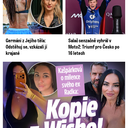
Germáni z Jejího těla:
Salač senzačně vyhrál v
Odstěhuj se, vzkázali jí
Moto2: Triumf pro Česko po
krajané
16 letech
Kašpárková o milence svého ex Radka: Kopie z Wishe!