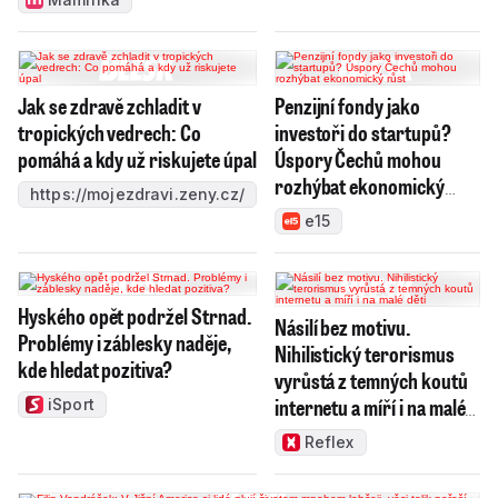
Jak se zdravě zchladit v
Penzijní fondy jako
tropických vedrech: Co
investoři do startupů?
pomáhá a kdy už riskujete úpal
Úspory Čechů mohou
rozhýbat ekonomický
https://mojezdravi.zeny.cz/
růst
e15
Hyského opět podržel Strnad.
Násilí bez motivu.
Problémy i záblesky naděje,
Nihilistický terorismus
kde hledat pozitiva?
vyrůstá z temných koutů
internetu a míří i na malé
iSport
děti
Reflex