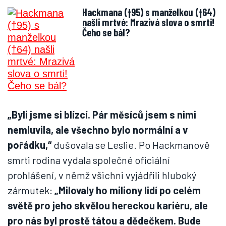
Hackmana (†95) s manželkou (†64)
našli mrtvé: Mrazivá slova o smrti!
Čeho se bál?
„Byli jsme si blízcí. Pár měsíců jsem s nimi
nemluvila, ale všechno bylo normální a v
pořádku,“
dušovala se Leslie. Po Hackmanově
smrti rodina vydala společné oficiální
prohlášení, v němž všichni vyjádřili hluboký
zármutek:
„Milovaly ho miliony lidí po celém
světě pro jeho skvělou hereckou kariéru, ale
pro nás byl prostě tátou a dědečkem. Bude