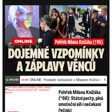
ONLI
ONLINE: Poslední rozloučení s Milanem Knížákem (†86)
14:00
ONLINE
Pohřeb Milana Knížáka
(†86): Státní pocty, plná
smuteční síň i nečekaní
řečníci