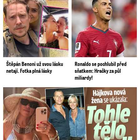
Štěpán Benoni už svou lásku
Ronaldo se pochlubil před
netají. Fotka plná lásky
sňatkem: Hračky za půl
miliardy!
Tohle tělo nahradilo Belo: Nová partnerka se ukázala...