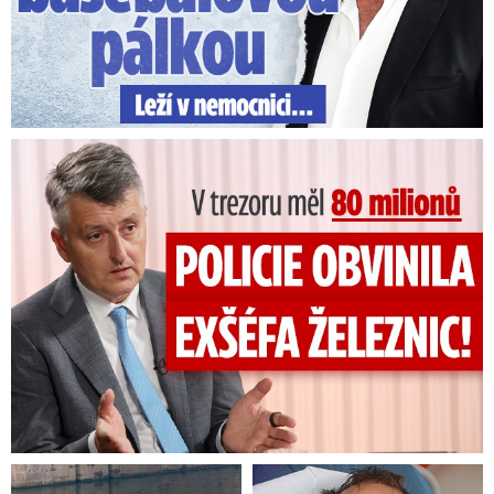
V trezoru měl 80 milionů: Policie obvinila exšéfa železnic!