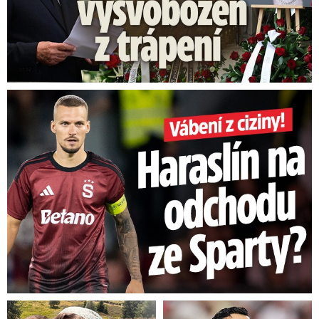
Vábení z ciziny! Haraslín na odchodu ze Sparty?