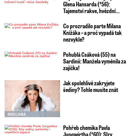
Glena Hansarda (†56):
Tajemství rakve, hvězdní…
Co prozradilo parte Milana
Knížáka – a proč vypadá tak
nezvykle?
Pohublá Csáková (55) na
Sardinii: Manžela vyměnila za
zajíčka!
Jak spolehlivě zakryjete
šediny? Tohle musíte znát
REKLAMA
Pohřeb chemika Pavla
Jungwirtha (†60): Slzy