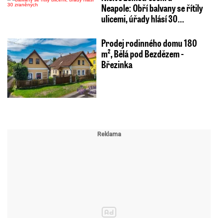
Neapole: Obří balvany se řítily
ulicemi, úřady hlásí 30…
Prodej rodinného domu 180
m², Bělá pod Bezdězem -
Březinka