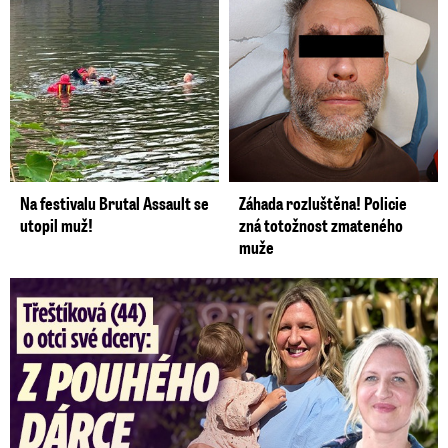
Na festivalu Brutal Assault se
Záhada rozluštěna! Policie
utopil muž!
zná totožnost zmateného
muže
Třeštíková (44) o otci dcery: Z dárce spermatu pravý táta