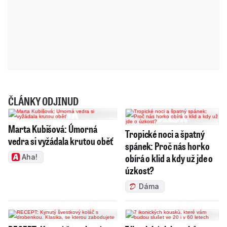
ČLÁNKY ODJINUD
Marta Kubišová: Úmorná
Tropické noci a špatný
vedra si vyžádala krutou oběť
spánek: Proč nás horko
obírá o klid a kdy už jde o
Aha!
úzkost?
Dáma