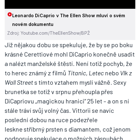
Leonardo DiCaprio v The Ellen Show mluví o svém
novém dokumentu
Zdroj: Youtube.com/TheEllenShow/BPŽ
Již nějakou dobu se spekuluje, že by se po boku
krásné Cerettiové mohl DiCaprio konečně usadit
a nalézt manželské štěstí. Není totiž pochyb, že
to herec známý z filmů
Titanic
,
Letec
nebo
Vlk z
Wall Street
s tímto vztahem myslí vážně. Sexy
brunetka se totiž v srpnu přehoupla přes
DiCapriovu „magickou hranici“ 25 let – a on s ní
stále tráví svůj volný čas. Vittorii se navíc
poslední dobou na ruce podezřele
leskne stříbrný prsten s diamantem, což jenom
podporuje spekulace o možných zásnubách.