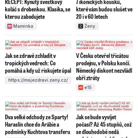
RECEPT: Kynutý švestkový
7 ikonických kousků,
koláč s drobenkou. Klasika, se
které vám budou slušet ve
kterou zabodujete
20 i v 60 letech
Maminka
Ženy
Jak se zdravě zchladit v
V Česku otevřel třicátou
tropických vedrech: Co
prodejnu, v Polsku končí.
pomáhá a kdy už riskujete úpal
Německý diskont nezvládl
obří ztráty
https://mojezdravi.zeny.cz/
e15
Dva velké odchody ze Sparty!
Jak se bude vyvíjet
Haraslín chce do Arábie a
počasí? Až 45 stupňů, což
podmínky Kuchtova transferu
se dlouhodobě nedá