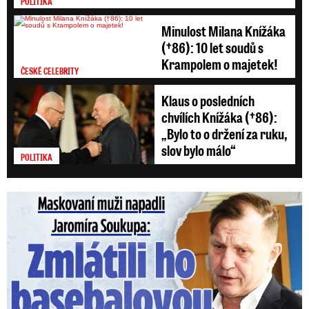
POLITIKA
Minulost Milana Knížáka
(†86): 10 let soudů s
Krampolem o majetek!
ČESKÉ CELEBRITY
Klaus o posledních
chvílích Knížáka (†86):
„Bylo to o držení za ruku,
slov bylo málo“
POLITIKA
Maskovaní muži napadli Jaromíra Soukupa: Krvavá nakládačka