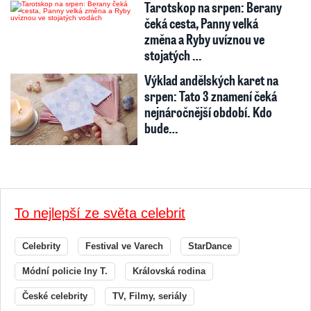
Tarotskop na srpen: Berany
čeká cesta, Panny velká
změna a Ryby uvíznou ve
stojatých …
Výklad andělských karet na
srpen: Tato 3 znamení čeká
nejnáročnější období. Kdo
bude…
To nejlepší ze světa celebrit
Celebrity
Festival ve Varech
StarDance
Módní policie Iny T.
Královská rodina
České celebrity
TV, Filmy, seriály