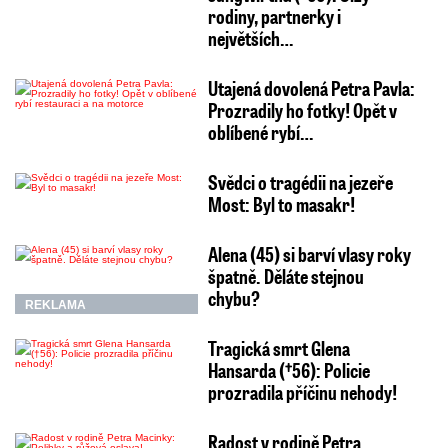
rodiny, partnerky i
největších…
Utajená dovolená Petra Pavla:
Prozradily ho fotky! Opět v
oblíbené rybí…
Svědci o tragédii na jezeře
Most: Byl to masakr!
Alena (45) si barví vlasy roky
špatně. Děláte stejnou
chybu?
REKLAMA
Tragická smrt Glena
Hansarda (†56): Policie
prozradila příčinu nehody!
Radost v rodině Petra