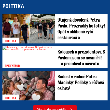
POLITIKA
Utajená dovolená Petra
Pavla: Prozradily ho fotky!
Opět v oblíbené rybí
restauraci a ...
POLITIKA
Kalousek o prezidentovi: S
Pavlem jsem se nesmířil!
...a promluvil o návratu
EPICENTRUM
Radost v rodině Petra
Macinky: Polibky a růžová
oslava!
POLITIKA
Přejít do speciálu