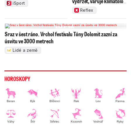
vydržet, varuje klimatolog
iSport
Radim Tolasz
Reflex
Sraz v šest ráno. Vrchol festivalu Tóny Dolomit zazní za
úsvitu ve 3000 metrech
Lidé a země
HOROSKOPY
Beran
Býk
Blíženci
Rak
Lev
Panna
Váhy
Štír
Střelec
Kozoroh
Vodnář
Ryby