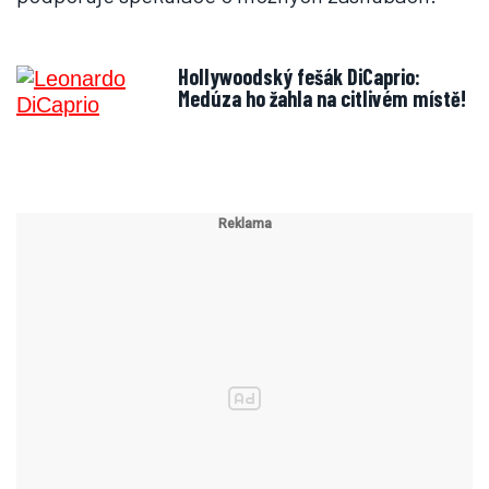
Hollywoodský fešák DiCaprio:
Medúza ho žahla na citlivém místě!