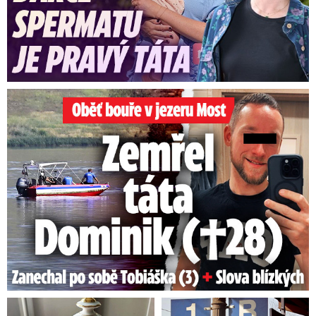
Oběť bouře v jezeru Most: Zemřel táta Dominik (†28)