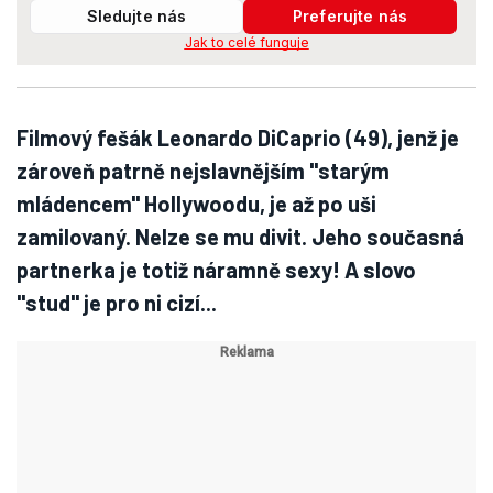
Sledujte nás
Preferujte nás
Jak to celé funguje
Filmový fešák Leonardo DiCaprio (49), jenž je
zároveň patrně nejslavnějším "starým
mládencem" Hollywoodu, je až po uši
zamilovaný. Nelze se mu divit. Jeho současná
partnerka je totiž náramně sexy! A slovo
"stud" je pro ni cizí...