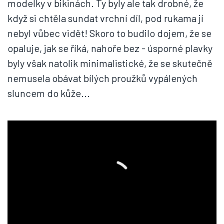
modelky v bikinách. Ty byly ale tak drobné, že
když si chtěla sundat vrchní díl, pod rukama jí
nebyl vůbec vidět! Skoro to budilo dojem, že se
opaluje, jak se říká, nahoře bez - úsporné plavky
byly však natolik minimalistické, že se skutečně
nemusela obávat bílých proužků vypálených
sluncem do kůže...