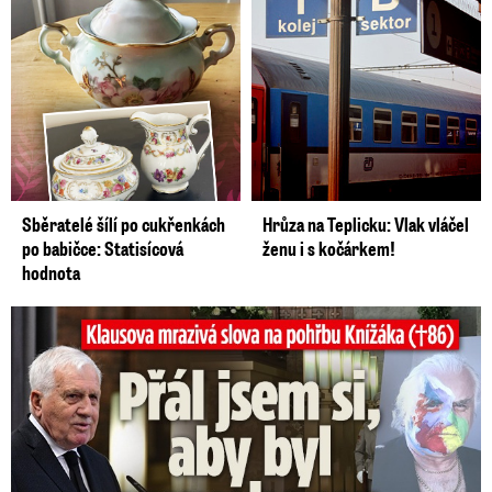
Sběratelé šílí po cukřenkách
Hrůza na Teplicku: Vlak vláčel
po babičce: Statisícová
ženu i s kočárkem!
hodnota
Klausova mrazivá slova na pohřbu Knížáka: Přál jsem si...