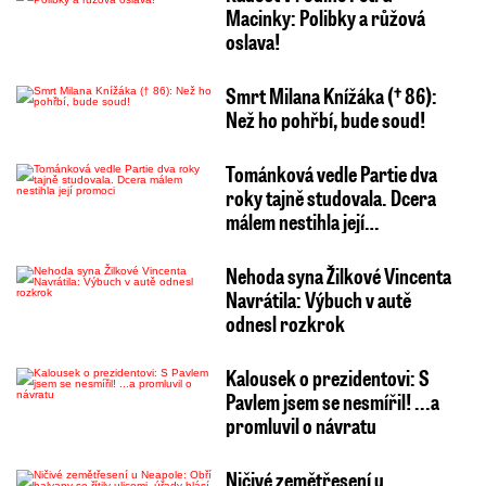
Macinky: Polibky a růžová
oslava!
Smrt Milana Knížáka († 86):
Než ho pohřbí, bude soud!
Tománková vedle Partie dva
roky tajně studovala. Dcera
málem nestihla její…
Nehoda syna Žilkové Vincenta
Navrátila: Výbuch v autě
odnesl rozkrok
Kalousek o prezidentovi: S
Pavlem jsem se nesmířil! ...a
promluvil o návratu
Ničivé zemětřesení u