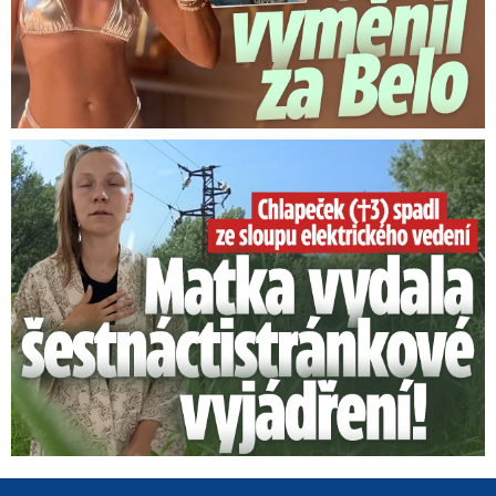
Smrtelný pád chlapce: Matka vydala vyjádření na 16 stran