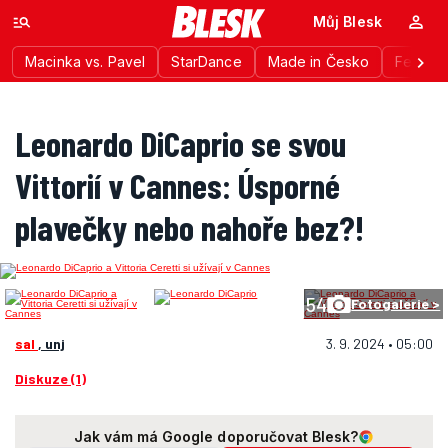
Můj Blesk
Macinka vs. Pavel
StarDance
Made in Česko
Festiva
Leonardo DiCaprio se svou
Vittorií v Cannes: Úsporné
plavečky nebo nahoře bez?!
54
Fotogalerie >
sal
, unj
3. 9. 2024 • 05:00
Diskuze (1)
Jak vám má Google doporučovat Blesk?