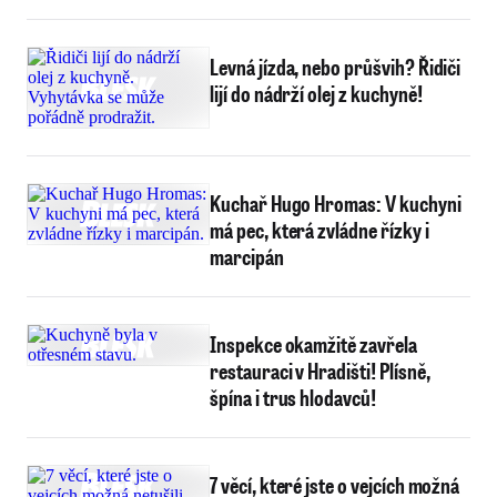
Levná jízda, nebo průšvih? Řidiči
lijí do nádrží olej z kuchyně!
Kuchař Hugo Hromas: V kuchyni
má pec, která zvládne řízky i
marcipán
Inspekce okamžitě zavřela
restauraci v Hradišti! Plísně,
špína i trus hlodavců!
7 věcí, které jste o vejcích možná