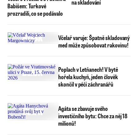
na skladování
Babišem: Turkové
prozradili, co se podávalo
Včelař varuje: Špatně skladovaný
med může způsobovat rakovinu!
Poplach v Letňanech! V bytě
hořela kuchyň, jeden člověk
skončil v péči záchranářů
Agáta se zbavuje svého
investičního bytu: Chce za něj 18
milionů!