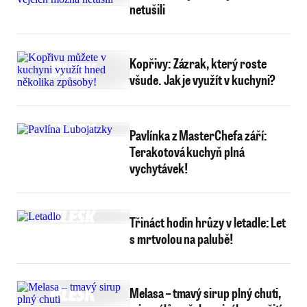
netušili
Kopřivy: Zázrak, který roste
všude. Jak je využít v kuchyni?
Pavlínka z MasterChefa září:
Terakotová kuchyň plná
vychytávek!
Třináct hodin hrůzy v letadle: Let
s mrtvolou na palubě!
Melasa – tmavý sirup plný chuti,