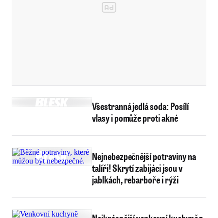
Všestranná jedlá soda: Posílí
vlasy i pomůže proti akné
Nejnebezpečnější potraviny na
talíři! Skrytí zabijáci jsou v
jablkách, rebarboře i rýži