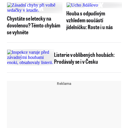
Houba s odpudivým
Chystáte se letecky na
vzhledem součástí
dovolenou? Těmto chybám
jídelníčku: Roste i u nás
se vyhněte
Listerie v oblíbených houbách:
Prodávaly se i v Česku