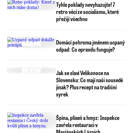
Tyhle poklady nevyhazujte! 7
retro věcí ze socialismu, které
přežijí všechno
Domácí pohroma jménem ucpaný
odpad: Co opravdu funguje?
Jak se slaví Velikonoce na
Slovensku: Co mají naši sousedé
jinak? Plus recept na tradiční
syrek
Špína, plíseň a hmyz: Inspekce
zavřela restauraci v
Mariánských Lázních