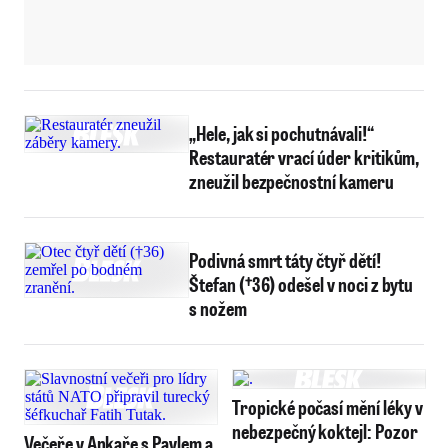
„Hele, jak si pochutnávali!“
Restauratér vrací úder kritikům,
zneužil bezpečnostní kameru
Podivná smrt táty čtyř dětí!
Štefan (†36) odešel v noci z bytu
s nožem
Tropické počasí mění léky v
nebezpečný koktejl: Pozor
Večeře v Ankaře s Pavlem a