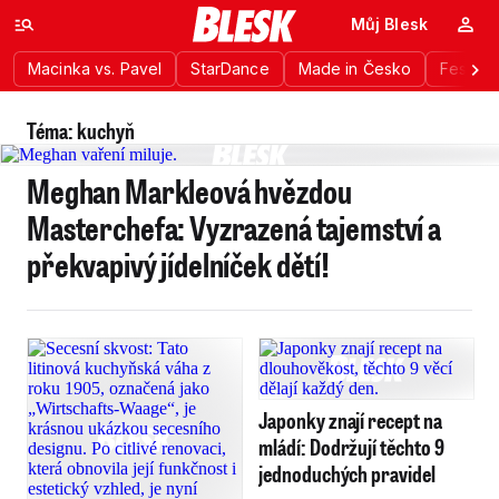
Můj Blesk
Macinka vs. Pavel
StarDance
Made in Česko
Festiva
Téma: kuchyň
Meghan Markleová hvězdou
Masterchefa: Vyzrazená tajemství a
překvapivý jídelníček dětí!
Japonky znají recept na
mládí: Dodržují těchto 9
jednoduchých pravidel