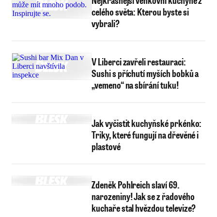
Nejkrásnější venkovní kuchyně z
celého světa: Kterou byste si
vybrali?
V Liberci zavřeli restauraci:
Sushi s příchutí myších bobků a
„vemeno“ na sbírání tuku!
Jak vyčistit kuchyňské prkénko:
Triky, které fungují na dřevěné i
plastové
Zdeněk Pohlreich slaví 69.
narozeniny! Jak se z řadového
kuchaře stal hvězdou televize?