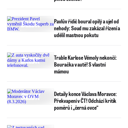
Pavlův řidič boural opilý a ujel od
nehody: Soud mu zakázal řízení a
udělil mastnou pokutu
Trable Karlose Vémoly nekončí:
Bouračka v autě! S vlastní
mámou
Detaily konce Václava Moravce:
Překvapení v ČT! Odchází kritik
poměrů i „černá ovce“