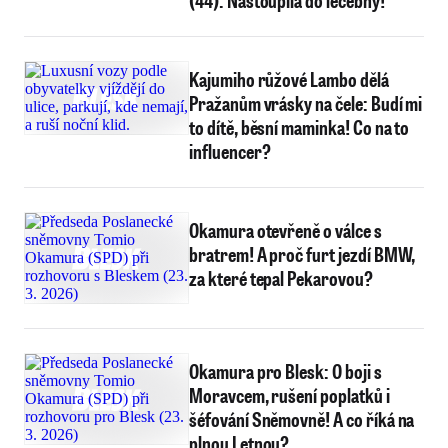
(44): Nastoupila do léčebny!
Kajumiho růžové Lambo dělá
Pražanům vrásky na čele: Budí mi
to dítě, běsní maminka! Co na to
influencer?
Okamura otevřeně o válce s
bratrem! A proč furt jezdí BMW,
za které tepal Pekarovou?
Okamura pro Blesk: O boji s
Moravcem, rušení poplatků i
šéfování Sněmovně! A co říká na
plnou Letnou?