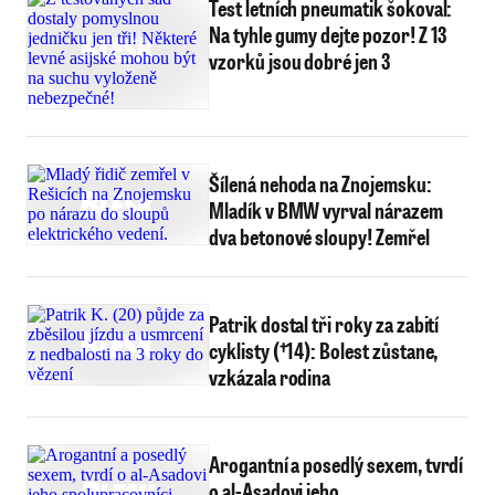
Test letních pneumatik šokoval:
Na tyhle gumy dejte pozor! Z 13
vzorků jsou dobré jen 3
Šílená nehoda na Znojemsku:
Mladík v BMW vyrval nárazem
dva betonové sloupy! Zemřel
Patrik dostal tři roky za zabití
cyklisty (†14): Bolest zůstane,
vzkázala rodina
Arogantní a posedlý sexem, tvrdí
o al-Asadovi jeho