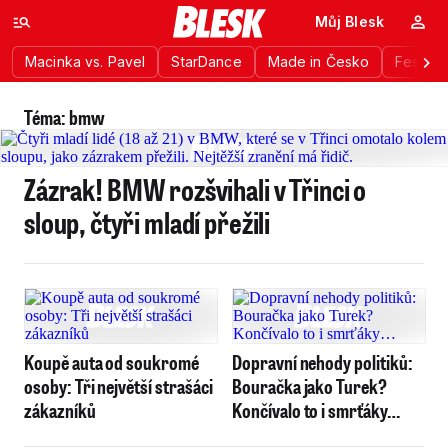
Můj Blesk
Macinka vs. Pavel
StarDance
Made in Česko
Festiva
Téma: bmw
Zázrak! BMW rozšvihali v Třinci o
sloup, čtyři mladí přežili
Koupě auta od soukromé
Dopravní nehody politiků:
osoby: Tři největší strašáci
Bouračka jako Turek?
zákazníků
Končívalo to i smrťáky…