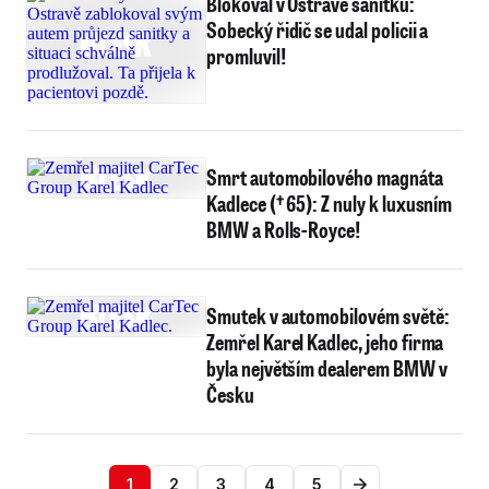
Blokoval v Ostravě sanitku:
Sobecký řidič se udal policii a
promluvil!
Smrt automobilového magnáta
Kadlece († 65): Z nuly k luxusním
BMW a Rolls-Royce!
Smutek v automobilovém světě:
Zemřel Karel Kadlec, jeho firma
byla největším dealerem BMW v
Česku
1
2
3
4
5