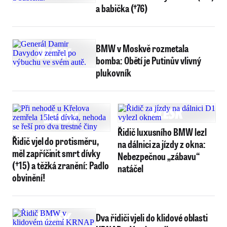
a babička (†76)
BMW v Moskvě rozmetala
bomba: Obětí je Putinův vlivný
plukovník
Řidič luxusního BMW lezl
Řidič vjel do protisměru,
na dálnici za jízdy z okna:
měl zapříčinit smrt dívky
Nebezpečnou „zábavu“
(†15) a těžká zranění: Padlo
natáčel
obvinění!
Dva řidiči vjeli do klidové oblasti