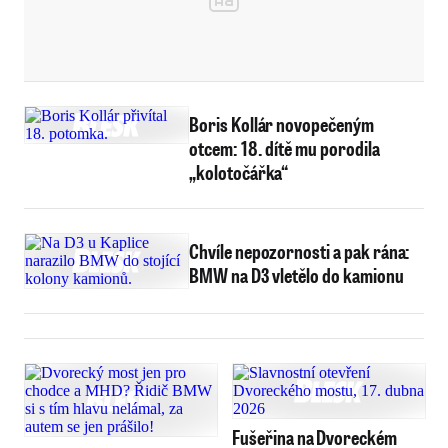
Boris Kollár novopečeným
otcem: 18. dítě mu porodila
„kolotočářka“
Chvíle nepozornosti a pak rána:
BMW na D3 vletělo do kamionu
Fušeřina na Dvoreckém