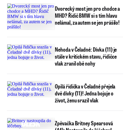
Dvorecký most jen pro chodce a
MHD? Řidič BMW si s tím hlavu
nelámal, za autem se jen prášilo!
Nehoda v Čeladné: Dívka (11) je
stále v kritickém stavu, řidičce
vlak zranil obě nohy
Opilá řidička v Čeladné přejela
dvě dívky (11)! Jedna bojuje o
život, ženu srazil vlak
Zpěvačka Britney Spearsová