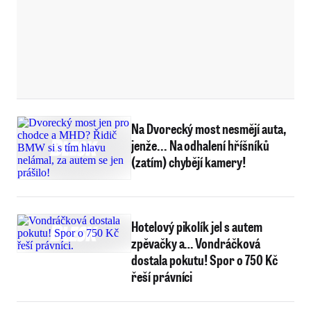
Na Dvorecký most nesmějí auta,
jenže... Na odhalení hříšníků
(zatím) chybějí kamery!
Hotelový pikolík jel s autem
zpěvačky a… Vondráčková
dostala pokutu! Spor o 750 Kč
řeší právníci