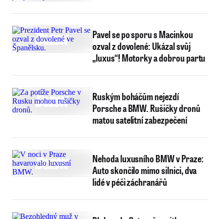
Pavel se po sporu s Macinkou
ozval z dovolené: Ukázal svůj
„luxus“! Motorky a dobrou partu
Ruským boháčům nejezdí
Porsche a BMW. Rušičky dronů
matou satelitní zabezpečení
Nehoda luxusního BMW v Praze:
Auto skončilo mimo silnici, dva
lidé v péči záchranářů