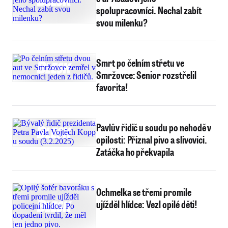
spolupracovníci. Nechal zabít
svou milenku?
Smrt po čelním střetu ve
Smržovce: Senior rozstřelil
favorita!
Pavlův řidič u soudu po nehodě v
opilosti: Přiznal pivo a slivovici.
Zatáčka ho překvapila
Ochmelka se třemi promile
ujížděl hlídce: Vezl opilé děti!