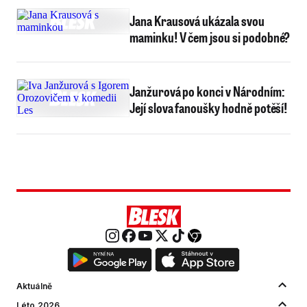
Jana Krausová ukázala svou
maminku! V čem jsou si podobné?
Janžurová po konci v Národním:
Její slova fanoušky hodně potěší!
Aktuálně
Léto 2026