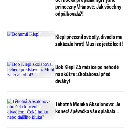
princezny Vránové: Jak všechny
odpálkovala?!
Klepl přecenil své síly, divadlo mu
zakázalo hrát! Musí se ještě léčit!
Bob Klepl 2,5 měsíce po nehodě
na skútru: Zkolaboval před
diváky!
Těhotná Monika Absolonová: Je
konec! Zpěvačka vše oplakala...