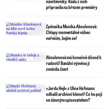
návštěvníky. Řada z nich
připravila na březen premiéry
Zpěvačka Monika Absolonová:
Chlapy momentálně vůbec
neřeším, bojím se!
Absolonová má konečně důvod k
radosti! Banální výměna jí
změnila život
»Jarda Hejl« z Ulice Hofmann
odhalil archivní klenot! Co ho pojí
se slavným spisovatelem?