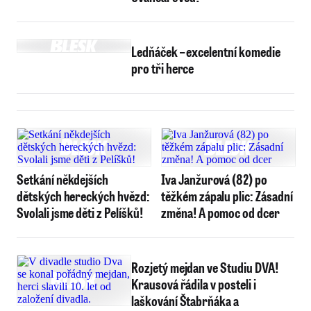
Ledňáček – excelentní komedie
pro tři herce
Setkání někdejších
Iva Janžurová (82) po
dětských hereckých hvězd:
těžkém zápalu plic: Zásadní
Svolali jsme děti z Pelíšků!
změna! A pomoc od dcer
Rozjetý mejdan ve Studiu DVA!
Krausová řádila v posteli i
laškování Štabrňáka a