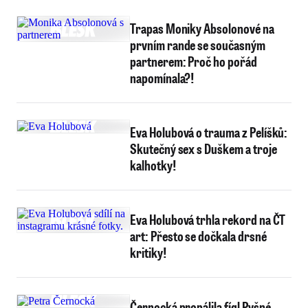
Trapas Moniky Absolonové na
prvním rande se současným
partnerem: Proč ho pořád
napomínala?!
Eva Holubová o trauma z Pelíšků:
Skutečný sex s Duškem a troje
kalhotky!
Eva Holubová trhla rekord na ČT
art: Přesto se dočkala drsné
kritiky!
Černocká propálila fígl Pyšné