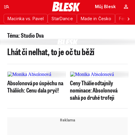
Můj Blesk
Macinka vs. Pavel
StarDance
Made in Česko
Festiva
Téma: Studio Dva
Lhát či nelhat, to je oč tu běží
Absolonová po úspěchu na
Ceny Thálie odtajnily
Tháliích: Cenu dala pryč!
nominace: Absolonová
sahá po druhé trofeji