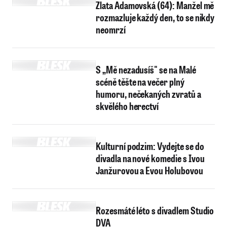
Zlata Adamovská (64): Manžel mě
rozmazluje každý den, to se nikdy
neomrzí
S „Mě nezadusíš" se na Malé
scéně těšte na večer plný
humoru, nečekaných zvratů a
skvělého herectví
Kulturní podzim: Vydejte se do
divadla na nové komedie s Ivou
Janžurovou a Evou Holubovou
Rozesmáté léto s divadlem Studio
DVA