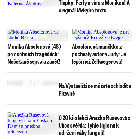
Tlapky: Perly a víno s Monikou! A
originál Mekyho textu
Monika Absolonová (48)
Absolonová naměkko z
po osobních tragédiích:
pochvaly autora Judy: Je
Nečekaně sepsala závěť!
lepší než Zellwegerová!
Na Výstavišti se můžete zchladit v
Pitevně
O 20 kilo lehčí Anežka Rusevová z
Ulice svěřila: Tyhle fígle mi k
udržení váhy fungují!