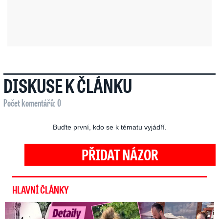
DISKUSE K ČLÁNKU
Počet komentářů: 0
Buďte první, kdo se k tématu vyjádří.
PŘIDAT NÁZOR
HLAVNÍ ČLÁNKY
Detaily aféry Decroix s Havránkem: Kdo je tady královna?