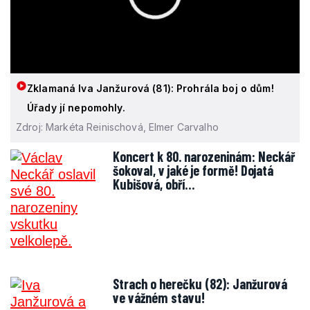
Zklamaná Iva Janžurová (81): Prohrála boj o dům!
Úřady jí nepomohly.
Zdroj: Markéta Reinischová, Elmer Carvalho
Koncert k 80. narozeninám: Neckář
šokoval, v jaké je formě! Dojatá
Kubišová, obří…
Strach o herečku (82): Janžurová
ve vážném stavu!