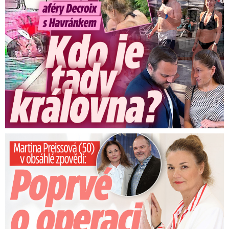
Preissová (50) v obsáhlé zpovědi: Poprvé o operaci manžela