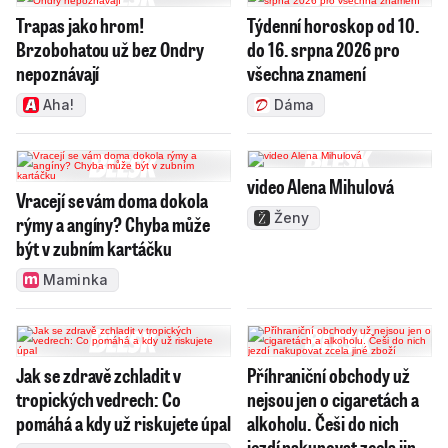
Trapas jako hrom!
Týdenní horoskop od 10.
Brzobohatou už bez Ondry
do 16. srpna 2026 pro
nepoznávají
všechna znamení
Aha!
Dáma
video Alena Mihulová
Vracejí se vám doma dokola
Ženy
rýmy a angíny? Chyba může
být v zubním kartáčku
Maminka
Jak se zdravě zchladit v
Příhraniční obchody už
tropických vedrech: Co
nejsou jen o cigaretách a
pomáhá a kdy už riskujete úpal
alkoholu. Češi do nich
jezdí nakupovat zcela jiné