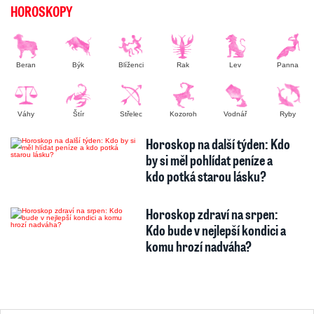
HOROSKOPY
Beran
Býk
Blíženci
Rak
Lev
Panna
Váhy
Štír
Střelec
Kozoroh
Vodnář
Ryby
Horoskop na další týden: Kdo
by si měl pohlídat peníze a
kdo potká starou lásku?
Horoskop zdraví na srpen:
Kdo bude v nejlepší kondici a
komu hrozí nadváha?