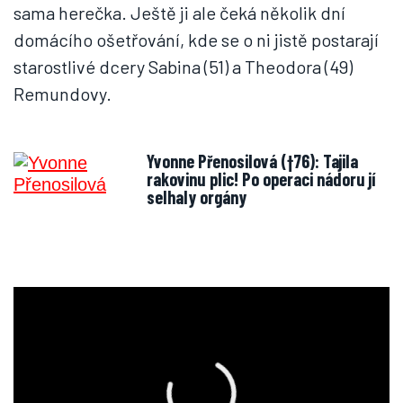
sama herečka. Ještě ji ale čeká několik dní
domácího ošetřování, kde se o ni jistě postarají
starostlivé dcery Sabina (51) a Theodora (49)
Remundovy.
Yvonne Přenosilová (†76): Tajila
rakovinu plic! Po operaci nádoru jí
selhaly orgány