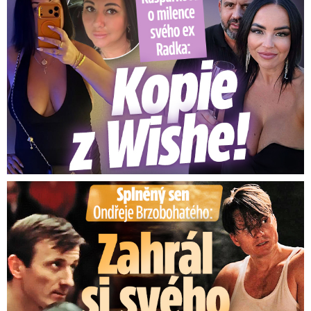
Splněný sen Ondřeje Brzobohatého: Zahrál si svého tátu