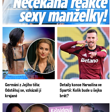
Germáni z Jejího těla:
Detaily konce Haraslína ve
Odstěhuj se, vzkázali jí
Spartě: Kolik bude u šejka
krajané
brát?
Kašpárková o milence svého ex Radka: Kopie z Wishe!