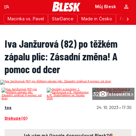
Můj Blesk
Macinka vs. Pavel
StarDance
Made in Česko
Festiva
Iva Janžurová (82) po těžkém
zápalu plic: Zásadní změna! A
pomoc od dcer
32
Fotogalerie >
tos
24. 10. 2023 • 17:30
Diskuze (0)
Jak vám má Google doporučovat Blesk?