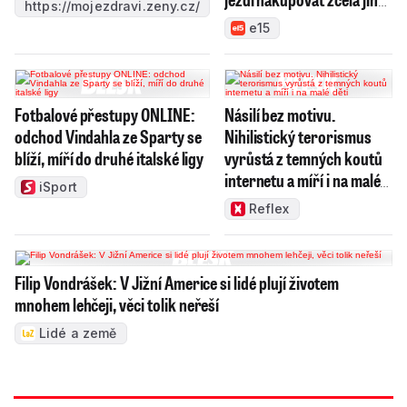
https://mojezdravi.zeny.cz/
zboží
e15
Fotbalové přestupy ONLINE:
Násilí bez motivu.
odchod Vindahla ze Sparty se
Nihilistický terorismus
blíží, míří do druhé italské ligy
vyrůstá z temných koutů
internetu a míří i na malé
iSport
děti
Reflex
Filip Vondrášek: V Jižní Americe si lidé plují životem
mnohem lehčeji, věci tolik neřeší
Lidé a země