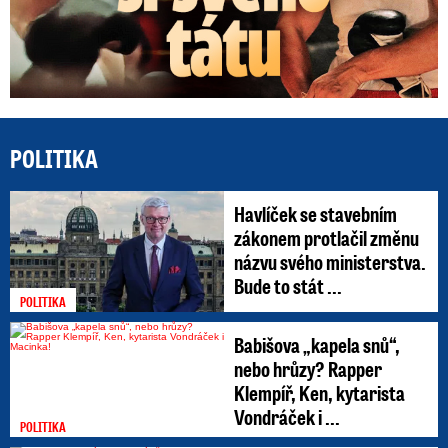
POLITIKA
Havlíček se stavebním
zákonem protlačil změnu
názvu svého ministerstva.
Bude to stát ...
POLITIKA
Babišova „kapela snů“,
nebo hrůzy? Rapper
Klempíř, Ken, kytarista
Vondráček i ...
POLITIKA