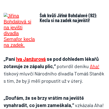
Šok kvůli Jiřině Bohdalové (92):
Kecla si na zadek na jevišti!
„Paní
Iva Janžurová
se pod dohledem lékařů
zotavuje ze zápalu plic,“
potvrdil deníku
Aha!
tiskový mluvčí Národního divadla Tomáš Staněk
s tím, že by ji měli propustit už v úterý.
„Doufám, že se brzy vrátím na jeviště
vynahradit, co jsem zameškala,“
vzkázala Aha!