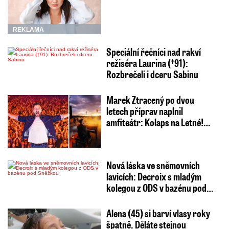
REKLAMA
Speciální řečníci nad rakví
režiséra Laurina (†91):
Rozbrečeli i dceru Sabinu
Marek Ztracený po dvou
letech příprav naplnil
amfiteátr: Kolaps na Letné!…
Nová láska ve sněmovních
lavicích: Decroix s mladým
kolegou z ODS v bazénu pod…
Alena (45) si barví vlasy roky
špatně. Děláte stejnou