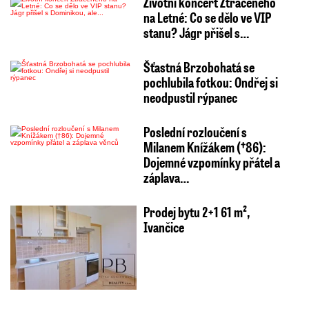
Životní koncert Ztraceného
na Letné: Co se dělo ve VIP
stanu? Jágr přišel s…
Šťastná Brzobohatá se
pochlubila fotkou: Ondřej si
neodpustil rýpanec
Poslední rozloučení s
Milanem Knížákem (†86):
Dojemné vzpomínky přátel a
záplava…
Prodej bytu 2+1 61 m²,
Ivančice