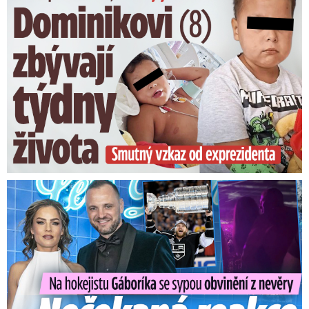
Na Gáboríka se sypou obvinění z nevěry: Reakce manželky!