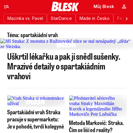
Můj Blesk
Macinka vs. Pavel
StarDance
Made in Česko
Festiva
Téma: spartakiádní vrah
Uškrtil lékařku a pak jí snědl sušenky.
Mrazivé detaily o spartakiádním
vrahovi
Spartakiádní vrah Straka
pracuje v supermarketu:
Metoda Markovič: Straka.
Je v pohodě, tvrdí kolegyně
Čím se liší od reality?