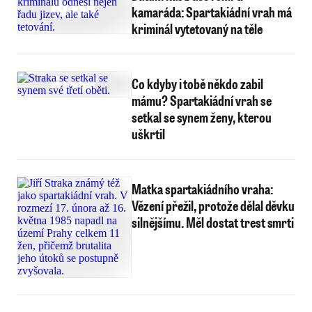
kamaráda: Spartakiádní vrah má
kriminál vytetovaný na těle
Co kdyby i tobě někdo zabil
mámu? Spartakiádní vrah se
setkal se synem ženy, kterou
uškrtil
Matka spartakiádního vraha:
Vězení přežil, protože dělal děvku
silnějšímu. Měl dostat trest smrti