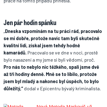
práce na tomto případu přinesla.
Jen pár hodin spánku
„
Dneska vzpomínám na tu práci rád, pracovalo
se mi dobře, protože navíc tam byli skutečně
kvalitní lidi, získal jsem tehdy hodně
kamarádů.
Pracovalo se ve dne v noci, prostě
bylo nasazení a my jsme si byli vědomí, proč.
Pro nás to nebylo nic těžkého, spali jsme dvě
až tři hodiny denně. Mně se to líbilo, protože
jsem byl mladý a nakonec byl úspěch, to bylo
důležitý,“
dodal v Epicentru bývalý kriminalista.
Nová Metoda Markovič už