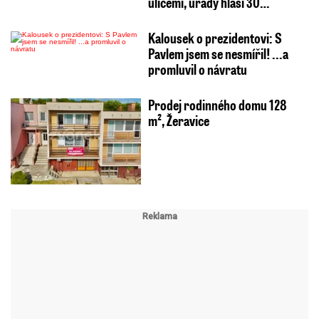
ulicemi, úřady hlásí 30…
Kalousek o prezidentovi: S
Pavlem jsem se nesmířil! ...a
promluvil o návratu
Prodej rodinného domu 128
m², Žeravice