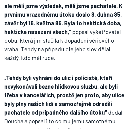
ale měli jsme výsledek, měli jsme pachatele. K
prvnímu vražednému útoku došlo 8. dubna 85,
závěr byl 16. května 85. Byla to hektická doba,
hektické nasazení všech,“
popsal vyšetřovatel
dobu, která jim stačila k dopadení sériového
vraha. Tehdy na případu dle jeho slov dělal
každý, kdo měl ruce.
„
Tehdy byli vyhnáni do ulic i policisté, kteří
nevykonávali běžně hlídkovou službu, ale byli
třeba v kancelářích, prostě jen proto, aby ulice
byly plný našich lidí a samozřejmě odradili
pachatele od případného dalšího útoku“
dodal
Doucha a popsal i to co mu jemu samotnému