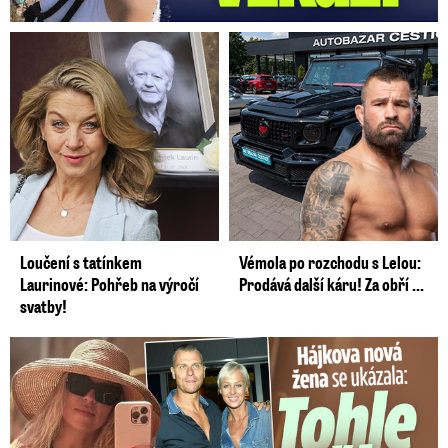
Loučení s tatínkem
Vémola po rozchodu s Lelou:
Laurinové: Pohřeb na výročí
Prodává další káru! Za obří ...
svatby!
Tohle tělo nahradilo Belo: Nová partnerka se ukázala...