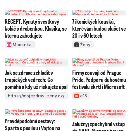
RECEPT: Kynutý švestkový
7 ikonických kousků,
koláč s drobenkou. Klasika, se
které vám budou slušet ve
kterou zabodujete
20 i v 60 letech
Maminka
Ženy
Jak se zdravě zchladit v
Firmy couvají od Prague
tropických vedrech: Co
Pride. Podporu duhovému
pomáhá a kdy už riskujete úpal
festivalu škrtl i Microsoft
https://mojezdravi.zeny.cz/
e15
Pravděpodobné sestavy:
Zalužnyj zpochybnil vstup
Sparta s posilou i Vojtou na
do NATO. Aliance už je jen