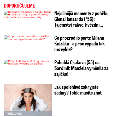
DOPORUČUJEME
Nejsilnější momenty z pohřbu
Glena Hansarda (†56):
Tajemství rakve, hvězdní…
Co prozradilo parte Milana
Knížáka – a proč vypadá tak
nezvykle?
Pohublá Csáková (55) na
Sardinii: Manžela vyměnila za
zajíčka!
Jak spolehlivě zakryjete
šediny? Tohle musíte znát
REKLAMA