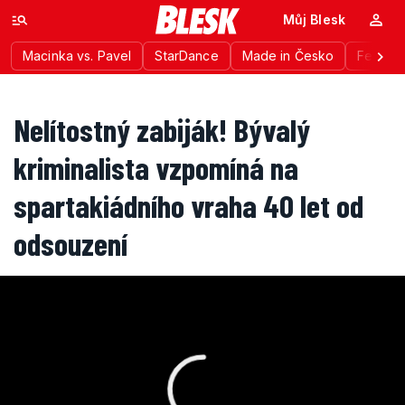
Můj Blesk
Macinka vs. Pavel
StarDance
Made in Česko
Festiva
Nelítostný zabiják! Bývalý
kriminalista vzpomíná na
spartakiádního vraha 40 let od
odsouzení