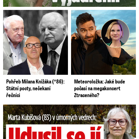
Šumpersku. Později si změnil příjmení na Novák
a oženil se s přítelkyní, s níž se seznámil v
opavské léčebně.
Pohřeb Milana Knížáka (†86):
Meteoroložka: Jaké bude
Státní pocty, nečekaní
počasí na megakoncert
řečníci
Ztraceného?
Marta Kubišová (83) v úmorných vedrech: Udusil se jí pejsek!