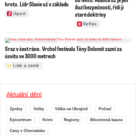
hrotu. Lídr Slavie už v základu
iluzí bezpečnosti, řídí ji
staré doktríny
iSport
Reflex
Sraz v šest ráno. Vrchol festivalu Tóny Dolomit zazní za
úsvitu ve 3000 metrech
Lidé a země
Aktuální dění
Zprávy
Volby
Válka na Ukrajině
Počasí
Epicentrum
Krimi
Regiony
Bitcoinová kauza
Ceny v Chorvatsku