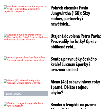
Pohřeb chemika Pavla
Jungwirtha (†60): Slzy
rodiny, partnerky i
největších…
Utajená dovolená Petra Pavla:
Prozradily ho fotky! Opět v
oblíbené rybí…
Svatba pravnučky českého
krále! Luxusní šperky i
urozená sešlost
Alena (45) si barví vlasy roky
špatně. Děláte stejnou
chybu?
REKLAMA
Svědci o tragédii na jezeře