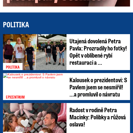
POLITIKA
Utajená dovolená Petra
Pavla: Prozradily ho fotky!
Opět v oblíbené rybí
restauraci a ...
POLITIKA
Kalousek o prezidentovi: S
Pavlem jsem se nesmířil!
...a promluvil o návratu
EPICENTRUM
Radost v rodině Petra
Macinky: Polibky a růžová
oslava!