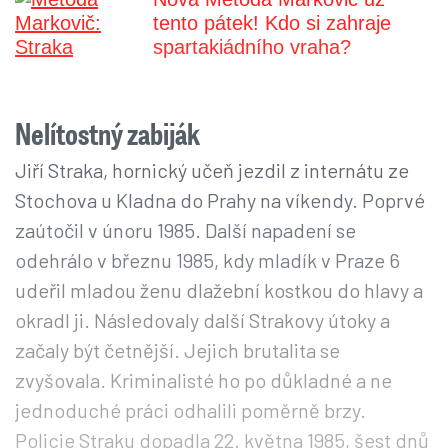
tento pátek! Kdo si zahraje
spartakiádního vraha?
Nelítostný zabiják
Jiří Straka, hornický učeň jezdil z internátu ze
Stochova u Kladna do Prahy na víkendy. Poprvé
zaútočil v únoru 1985. Další napadení se
odehrálo v březnu 1985, kdy mladík v Praze 6
udeřil mladou ženu dlažební kostkou do hlavy a
okradl ji. Následovaly další Strakovy útoky a
začaly být četnější. Jejich brutalita se
zvyšovala. Kriminalisté ho po důkladné a ne
jednoduché práci odhalili poměrně brzy.
Policie Straku dopadla 22. května 1985, šest dnů