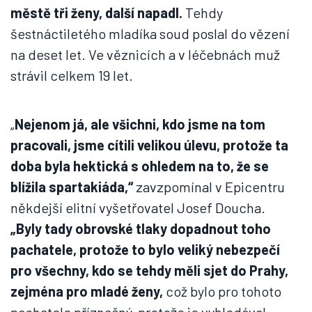
městě tři ženy, další napadl.
Tehdy
šestnáctiletého mladíka soud poslal do vězení
na deset let. Ve věznicích a v léčebnách muž
strávil celkem 19 let.
„
Nejenom já, ale všichni, kdo jsme na tom
pracovali, jsme cítili velikou úlevu, protože ta
doba byla hektická s ohledem na to, že se
blížila spartakiáda,“
zavzpomínal v Epicentru
někdejší elitní vyšetřovatel Josef Doucha.
„Byly tady obrovské tlaky dopadnout toho
pachatele, protože to bylo veliký nebezpečí
pro všechny, kdo se tehdy měli sjet do Prahy,
zejména pro mladé ženy,
což bylo pro tohoto