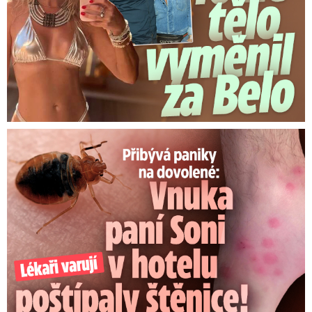
Panika na dovolené: Vnuka Soni v hotelu poštípaly štěnice!