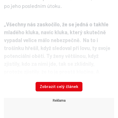
po jeho posledním útoku.
„Všechny nás zaskočilo, že se jedná o takhle
mladého kluka, navíc kluka, který skutečně
vypadal velice málo nebezpečně. Na to i
trošinku hřešil, když sledoval při lovu, ty svoje
potenciální oběti. Ty ženy většinou, když
zjistily, kdo za nimi jde, tak se zklidnily,
protože zjistily, že to je prostě klučina. A
přitom to byl, řekl bych, dost nelítostný
zabiják,“
popsal vzhled Straky, který nebudel
Zobrazit celý článek
žádné podeření Doucha.