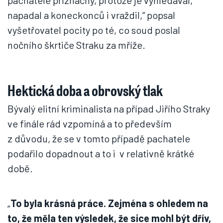
pachatele příznačný, protože je vyhledával,
napadal a koneckonců i vraždil,“ popsal
vyšetřovatel pocity po té, co soud poslal
nočního škrtiče Straku za mříže.
Hektická doba a obrovský tlak
Bývalý elitní kriminalista na případ Jiřího Straky
ve finále rád vzpomíná a to především
z důvodu, že se v tomto případě pachatele
podařilo dopadnout a to i v relativně krátké
době.
„
To byla krásná práce. Zejména s ohledem na
to, že měla ten výsledek, že sice mohl být dřív,