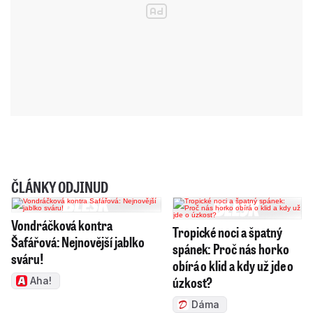
ČLÁNKY ODJINUD
Vondráčková kontra
Tropické noci a špatný
Šafářová: Nejnovější jablko
spánek: Proč nás horko
sváru!
obírá o klid a kdy už jde o
úzkost?
Aha!
Dáma