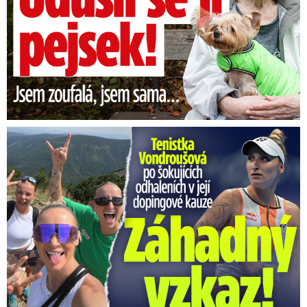
Vondroušová po šokujících odhaleních v kauze: Záhadný vzkaz!