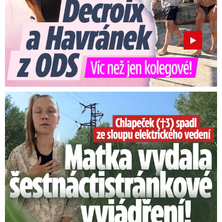
značně nervózní Strakova advokátka.
„Byl
nezadržitelnej, prostě vykládal, vykládal,
upřesňoval a upřesňoval. Pro policii nádherná
práce. Dál nebylo potřeba něco vymejšlet,
prostě to Jiří Straka udělal za nás,“
uzavřel
Doucha vzpomínky na 40 let starý případ.
Smrtelný pád chlapce: Matka vydala vyjádření na 16 stran
V květnu 1994 byl Jiří Straka z vězení propuštěn
díky amnestii prezidenta Václava Havla o rok
dříve. Odtamtud putoval do uzavřeného
sexuologického oddělení psychiatrické léčebny
v pražských Bohnicích. Od ledna 2004 pak
pobýval v Psychiatrické léčebně v Opavě,
zařízení opustil v prosinci téhož roku. Straka po
odchodu z léčebny začal žít u svých rodičů na