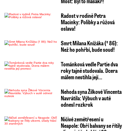
Most: Byl to masakr!
Radost v rodině Petra
Macinky: Polibky a růžová
oslava!
Smrt Milana Knížáka († 86):
Než ho pohřbí, bude soud!
Tománková vedle Partie dva
roky tajně studovala. Dcera
málem nestihla její…
Nehoda syna Žilkové Vincenta
Navrátila: Výbuch v autě
odnesl rozkrok
Ničivé zemětřesení u
Neapole: Obří balvany se řítily