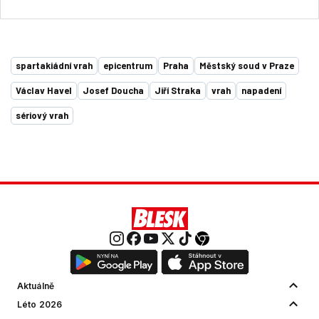
spartakiádní vrah
epicentrum
Praha
Městský soud v Praze
Václav Havel
Josef Doucha
Jiří Straka
vrah
napadení
sériový vrah
Aktuálně
Léto 2026