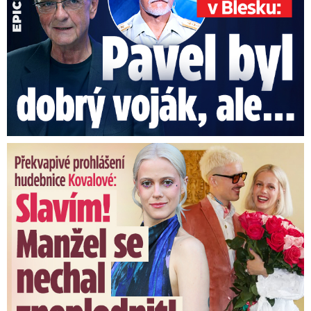
Vrah trpěl sklonem k sadismu až
nekrosadismu
Policii se nakonec podařilo obávaného vraha
zadržet, všechny ale šokoval jeho nízký
Překvapivé prohlášení hudebnice Kovalové: Slavím! Manžel se ...
věk.
„Nikdy předtím ani potom jsem
nepracoval pod tak strašným politickým
tlakem. Dělali jsme na tom tři vyšetřovatelé a
kromě toho dalších 200 policistů. Ženy v Praze
se bály vyjít do ulic, málem se odkládala
spartakiáda,“
komentoval před časem případ
kriminalista Jiří Markovič (†79), kterému se