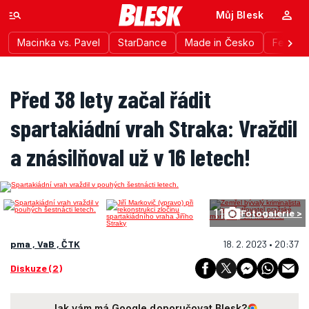
Můj Blesk
Macinka vs. Pavel
StarDance
Made in Česko
Festiva
Před 38 lety začal řádit
spartakiádní vrah Straka: Vraždil
a znásilňoval už v 16 letech!
11
Fotogalerie >
pma , VaB , ČTK
18. 2. 2023 • 20:37
Diskuze (2)
Jak vám má Google doporučovat Blesk?