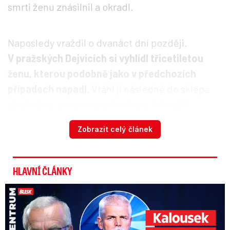
smrti ženu znásilnil a okradl.
Naposledy vraždil o dvanáct dní později.
V pražských Dejvicích si vyhlídl třicetiletou
ženu, kterou podobně jako v předchozích
případech napadl.
Vtáhl ji následně do sklepa
obchodu s ovocem a zeleninou, krk stáhl
provazem a znásilnil.
Zobrazit celý článek
Podcast: Psychopat Svitek
HLAVNÍ ČLÁNKY
bestiálním způsobem zavraždil
ženu a děti: Masakr šokuje i ...
Kalousek o prezidentovi: S Pavlem jsem se nesmířil!