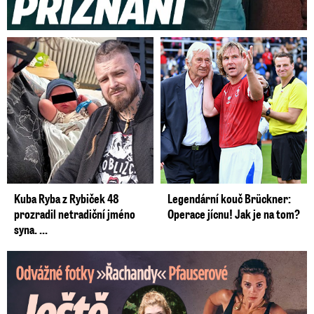
Kuba Ryba z Rybiček 48
Legendární kouč Brückner:
prozradil netradiční jméno
Operace jícnu! Jak je na tom?
syna. ...
Odvážné fotky Denisy Pfauserové: Ještě, že to táta nevidí