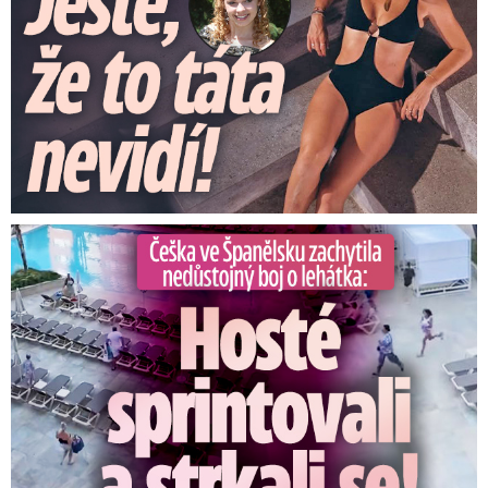
Češka ve Španělsku natočila nedůstojný boj o lehátka