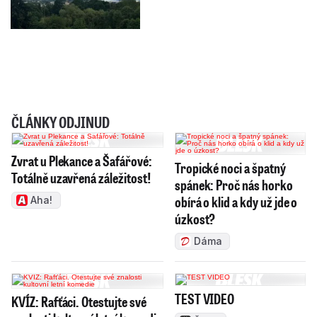
ČLÁNKY ODJINUD
Zvrat u Plekance a Šafářové:
Tropické noci a špatný
Totálně uzavřená záležitost!
spánek: Proč nás horko
obírá o klid a kdy už jde o
Aha!
úzkost?
Dáma
TEST VIDEO
KVÍZ: Rafťáci. Otestujte své