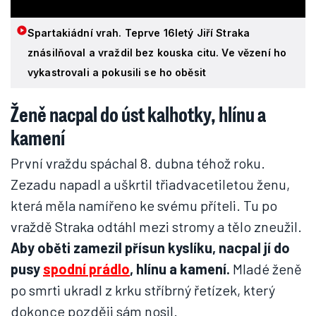
Spartakiádní vrah. Teprve 16letý Jiří Straka
znásilňoval a vraždil bez kouska citu. Ve vězení ho
vykastrovali a pokusili se ho oběsit
Ženě nacpal do úst kalhotky, hlínu a
kamení
První vraždu spáchal 8. dubna téhož roku.
Zezadu napadl a uškrtil třiadvacetiletou ženu,
která měla namířeno ke svému příteli. Tu po
vraždě Straka odtáhl mezi stromy a tělo zneužil.
Aby oběti zamezil přísun kyslíku, nacpal jí do
pusy
spodní prádlo
, hlínu a kamení.
Mladé ženě
po smrti ukradl z krku stříbrný řetízek, který
dokonce později sám nosil.