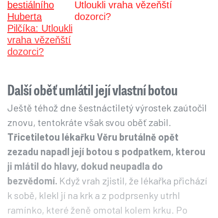
Utloukli vraha vězeňští
dozorci?
Další oběť umlátil její vlastní botou
Ještě téhož dne šestnáctiletý výrostek zaútočil
znovu, tentokráte však svou oběť zabil.
Třicetiletou lékařku Věru brutálně opět
zezadu napadl její botou s podpatkem, kterou
ji mlátil do hlavy, dokud neupadla do
bezvědomí.
Když vrah zjistil, že lékařka přichází
k sobě, klekl jí na krk a z podprsenky utrhl
ramínko, které ženě omotal kolem krku. Po