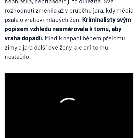
neohlásila, nepřipadalo jí to důležité. Své
rozhodnutí změnila až v průběhu jara, kdy média
psala o vrahovi mladých žen.
Kriminalisty svým
popisem vzhledu nasměrovala k tomu, aby
vraha dopadli.
Mladík napadl během přelomu
zimy a jara další dvě ženy, ale ani to mu
nestačilo.