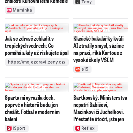
znalosti kultovní letní komedie
Ženy
Maminka
Jak se zdravě zchladit v
Klasické bakalářky kvůli
tropických vedrech: Co
AI ztratily smysl, sázíme
pomáhá a kdy už riskujete úpal
na praxi, říká Kartous z
vysoké školy VŠEM
https://mojezdravi.zeny.cz/
e15
Sparta mi vyrazila dech,
Bartkovský: Ministerstva
poprvé v historii budu jen
nepatří Babišovi,
chválit. Fotbal v moderním
Macinkovi či Juchelkovi.
balení
Přestaňte útočit, jste jen
správci
iSport
Reflex