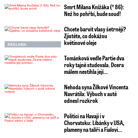
Smrt Milana Knížáka († 86):
Než ho pohřbí, bude soud!
Chcete barvit vlasy šetrněji?
Zjistěte, co dokážou
květinové oleje
REKLAMA
Tománková vedle Partie dva
roky tajně studovala. Dcera
málem nestihla její…
Nehoda syna Žilkové Vincenta
Navrátila: Výbuch v autě
odnesl rozkrok
Politici na Havaji i v
Chorvatsku: Líbánky v USA,
plameny na talíři a Fialovi…