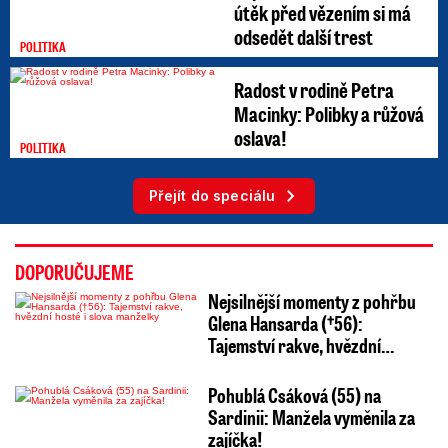
útěk před vězením si má
odsedět další trest
POLITIKA
Radost v rodině Petra
Macinky: Polibky a růžová
oslava!
POLITIKA
Přejít do speciálu
DOPORUČUJEME
Nejsilnější momenty z pohřbu
Glena Hansarda (†56):
Tajemství rakve, hvězdní…
Pohublá Csáková (55) na
Sardinii: Manžela vyměnila za
zajíčka!