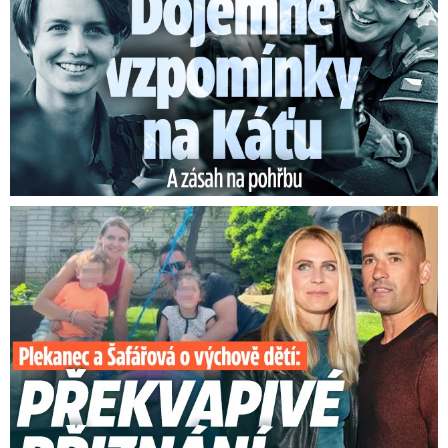
V současnosti má změněnou identitu a žije na
Moravě.
Plekanec a Šafářová o výchově dětí: Překvapivé přiznání