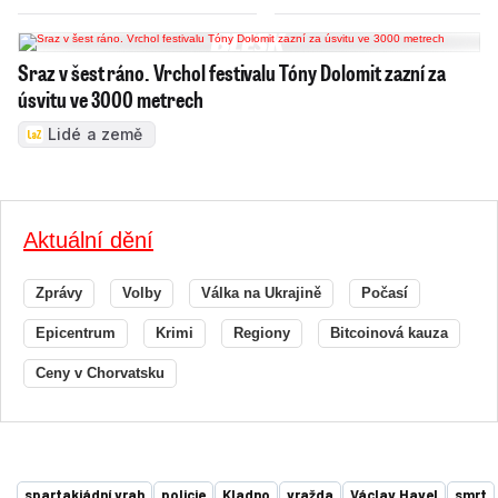
Sraz v šest ráno. Vrchol festivalu Tóny Dolomit zazní za
úsvitu ve 3000 metrech
Lidé a země
Aktuální dění
Zprávy
Volby
Válka na Ukrajině
Počasí
Epicentrum
Krimi
Regiony
Bitcoinová kauza
Ceny v Chorvatsku
spartakiádní vrah
policie
Kladno
vražda
Václav Havel
smrt