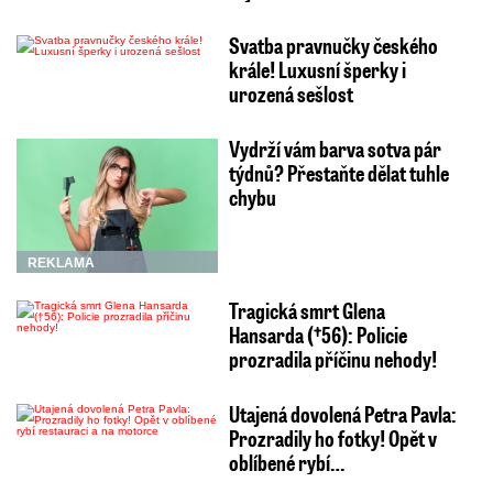
Svatba pravnučky českého
krále! Luxusní šperky i
urozená sešlost
Vydrží vám barva sotva pár
týdnů? Přestaňte dělat tuhle
chybu
REKLAMA
Tragická smrt Glena
Hansarda (†56): Policie
prozradila příčinu nehody!
Utajená dovolená Petra Pavla:
Prozradily ho fotky! Opět v
oblíbené rybí…