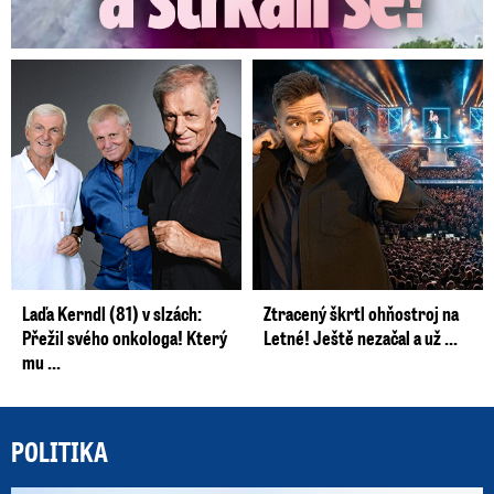
Laďa Kerndl (81) v slzách:
Ztracený škrtl ohňostroj na
Přežil svého onkologa! Který
Letné! Ještě nezačal a už ...
mu ...
POLITIKA
Po