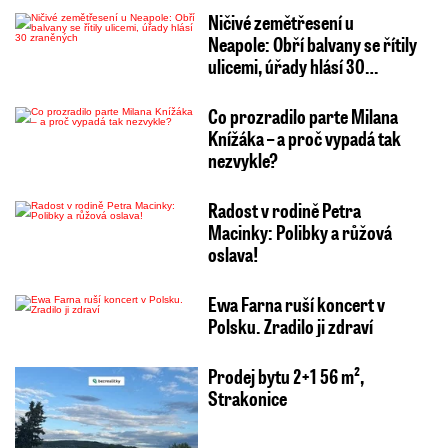
Ničivé zemětřesení u
Neapole: Obří balvany se řítily
ulicemi, úřady hlásí 30…
Co prozradilo parte Milana
Knížáka – a proč vypadá tak
nezvykle?
Radost v rodině Petra
Macinky: Polibky a růžová
oslava!
Ewa Farna ruší koncert v
Polsku. Zradilo ji zdraví
Prodej bytu 2+1 56 m²,
Strakonice