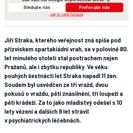
Sledujte nás
Preferujte nás
Jak to celé funguje
Jiří Straka, kterého veřejnost zná spíše pod
přízviskem spartakiádní vrah, se v polovině 80.
let minulého století stal postrachem nejen
Pražanů, ale i zbytku republiky. Ve věku
pouhých šestnácti let Straka napadl 11 žen.
Soudem byl usvědčen ze tří vražd, dvou
pokusů o vraždu, pěti znásilnění, tří loupeží a
pěti krádeží. Za to jako mladistvý odešel s 10
lety vězení a dalších 9 let strávil
v psychiatrických léčebnách.