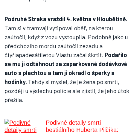
Podruhé Straka vraždil 4. května v Hloubětíně.
Tam si v tramvaji vytipoval oběť, na kterou
zaútočil, když z vozu vystoupila. Podobně jako u
předchozího mordu zaútočil zezadu a
čtyřiapadesátiletou Vlastu začal škrtit.
Podařilo
se mu ji odtáhnout za zaparkované dodávkové
auto s plachtou a tam ji okradl o šperky a
hodinky.
Tehdy si myslel, že je žena po smrti,
později u výslechu policie ale zjistil, že jeho útok
přežila.
Podivné detaily smrti
bestiálního Huberta Pilčíka: