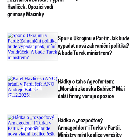
Havlíček. Opozici vadí
grimasy Macinky
Spor o Ukrajinu v Partii: Jak bude
vypadat nová zahraniční politika?
A bude Turek ministrem?
Hádky o tah s Agrofertem:
„Morální zkouška Babiše!“ Má i
další firmy, varuje opozice
Hádka o „rozpočtový
Armageddon“ i Turka v Partii.
Ministry míní koalice vyřešit v