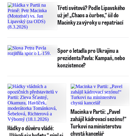
Třetí světová? Podle Lipavského
už je! „Chaos a čurbes,“ šil do
Macinky za výroky u repatriací
Spor o letadla pro Ukrajinu a
prezidenta Pavla: Kampaň, nebo
konzistence?
Macinka v Partii: „Pavel
zahájil kádrovací sezónu!“
Turkovi na ministerstvu
Hádky o důvěru vládě:
chystá kancelář
„Užívali si v bufetu,“ rýpl si