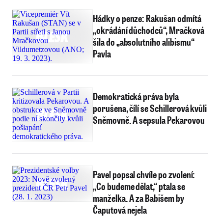
Hádky o penze: Rakušan odmítá
„okrádání důchodců“, Mračková
šila do „absolutního alibismu“
Pavla
Demokratická práva byla
porušena, čílí se Schillerová kvůli
Sněmovně. A sepsula Pekarovou
Pavel popsal chvíle po zvolení:
„Co budeme dělat,“ ptala se
manželka. A za Babišem by
Čaputová nejela