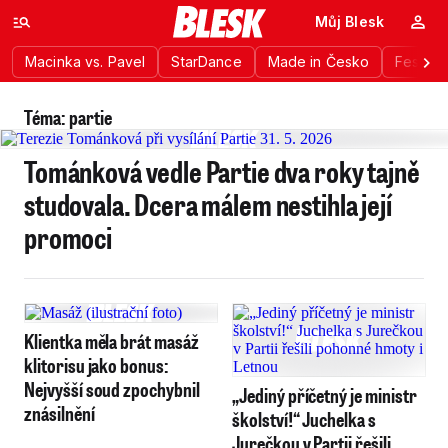
Můj Blesk
Macinka vs. Pavel
StarDance
Made in Česko
Festiva
Téma: partie
Tománková vedle Partie dva roky tajně
studovala. Dcera málem nestihla její
promoci
Klientka měla brát masáž
klitorisu jako bonus:
Nejvyšší soud zpochybnil
„Jediný příčetný je ministr
znásilnění
školství!“ Juchelka s
Jurečkou v Partii řešili