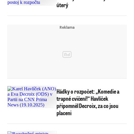
úterý
Hádky o rozpočet: „Komedie a
trapné cvičení!“ Havlíček
připomněl Decroix, za co jsou
placeni