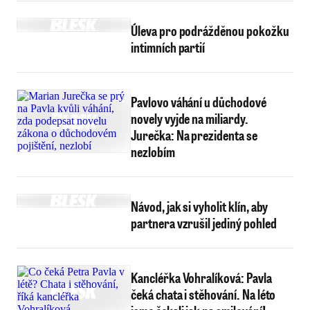
Úleva pro podrážděnou pokožku
intimních partií
Pavlovo váhání u důchodové
novely vyjde na miliardy.
Jurečka: Na prezidenta se
nezlobím
Návod, jak si vyholit klín, aby
partnera vzrušil jediný pohled
Kancléřka Vohralíková: Pavla
čeká chata i stěhování. Na léto