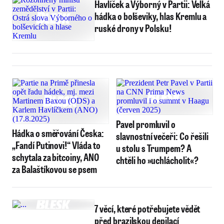
Havlíček a Výborný v Partii: Velká
hádka o bolševiky, hlas Kremlu a
ruské drony v Polsku!
Pavel promluvil o
Hádka o směřování Česka:
slavnostní večeři: Co řešili
„Fandí Putinovi!“ Vláda to
u stolu s Trumpem? A
schytala za bitcoiny, ANO
chtěli ho »uchlácholit«?
za Balaštíkovou se psem
7 věcí, které potřebujete vědět
před brazilskou depilací