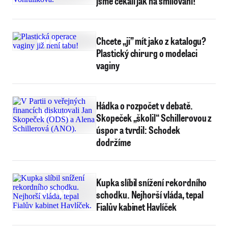
jsme čekali jak na smilování!
Chcete „ji” mít jako z katalogu?
Plastický chirurg o modelaci
vaginy
Hádka o rozpočet v debatě.
Skopeček „školil“ Schillerovou z
úspor a tvrdil: Schodek
dodržíme
Kupka slíbil snížení rekordního
schodku. Nejhorší vláda, tepal
Fialův kabinet Havlíček