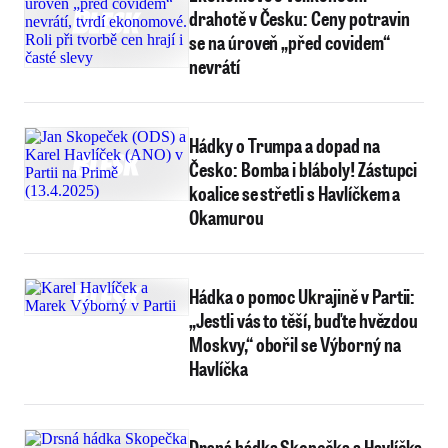
drahotě v Česku: Ceny potravin
se na úroveň „před covidem“
nevrátí
Hádky o Trumpa a dopad na
Česko: Bomba i bláboly! Zástupci
koalice se střetli s Havlíčkem a
Okamurou
Hádka o pomoc Ukrajině v Partii:
„Jestli vás to těší, buďte hvězdou
Moskvy,“ obořil se Výborný na
Havlíčka
Drsná hádka Skopečka a Havlíčka