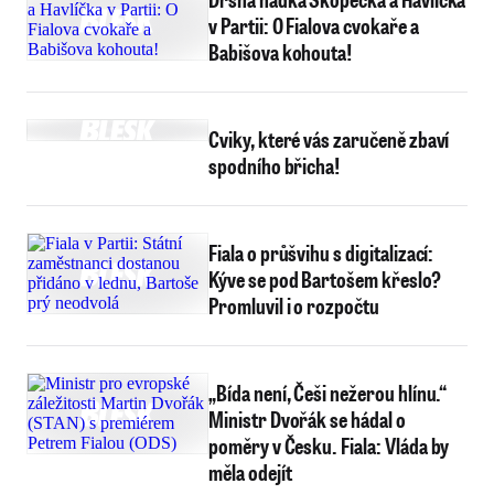
v Partii: O Fialova cvokaře a
Babišova kohouta!
Cviky, které vás zaručeně zbaví
spodního břicha!
Fiala o průšvihu s digitalizací:
Kýve se pod Bartošem křeslo?
Promluvil i o rozpočtu
„Bída není, Češi nežerou hlínu.“
Ministr Dvořák se hádal o
poměry v Česku. Fiala: Vláda by
měla odejít