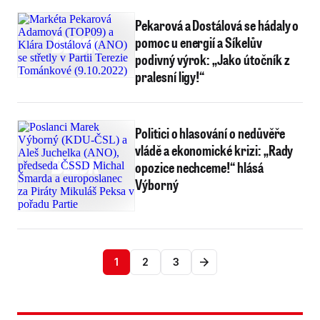
Pekarová a Dostálová se hádaly o
pomoc u energií a Síkelův
podivný výrok: „Jako útočník z
pralesní ligy!“
Politici o hlasování o nedůvěře
vládě a ekonomické krizi: „Rady
opozice nechceme!“ hlásá
Výborný
1
2
3