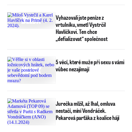
Vyhazovali jste peníze z
vrtulníku, vmetl Vystrčil
Havlíčkovi. Ten chce
„defializovat“ společnost
5 věcí, které muže při sexu s vámi
vůbec nezajímají
Jurečka mlžil, až lhal, omluva
nestačí, míní Vondráček.
Pekarová parťáka z koalice hájí