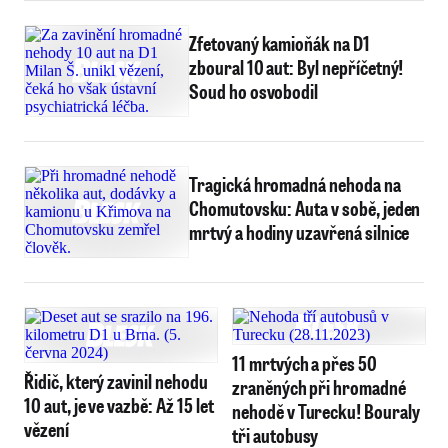
Zfetovaný kamioňák na D1
zboural 10 aut: Byl nepříčetný!
Soud ho osvobodil
Tragická hromadná nehoda na
Chomutovsku: Auta v sobě, jeden
mrtvý a hodiny uzavřená silnice
11 mrtvých a přes 50
Řidič, který zavinil nehodu
zraněných při hromadné
10 aut, je ve vazbě: Až 15 let
nehodě v Turecku! Bouraly
vězení
tři autobusy