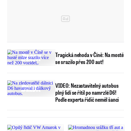
Tragická nehoda v Číně: Na mostě
se srazilo přes 200 aut!
VIDEO: Nezastavitelný autobus
plný lidí se řítil po namrzlé D6!
Podle experta řidič neměl šanci