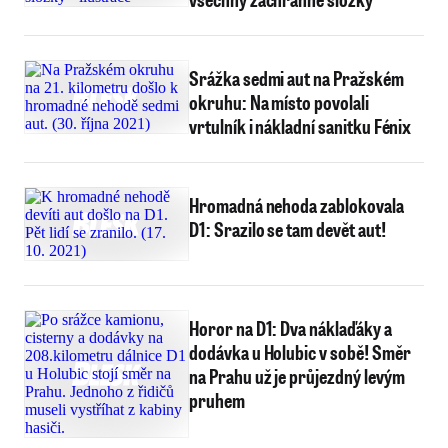
Srážka sedmi aut na Pražském
okruhu: Na místo povolali
vrtulník i nákladní sanitku Fénix
Hromadná nehoda zablokovala
D1: Srazilo se tam devět aut!
Horor na D1: Dva náklaďáky a
dodávka u Holubic v sobě! Směr
na Prahu už je průjezdný levým
pruhem