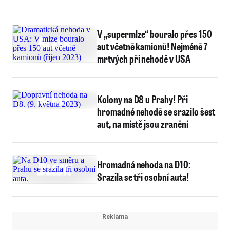
V „supermlze“ bouralo přes 150
aut včetně kamionů! Nejméně 7
mrtvých při nehodě v USA
Kolony na D8 u Prahy! Při
hromadné nehodě se srazilo šest
aut, na místě jsou zranění
Hromadná nehoda na D10:
Srazila se tři osobní auta!