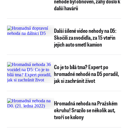
nehodě byl obnoven, záhy došlo k
další havárii
Další šílené video nehody na D5:
Skočili za svodidla, za 15 vteřin
jejich auto smetl kamion
Co je to bílá tma? Expert po
hromadné nehodě na D5 poradil,
jak si zachránit život
Hromadná nehoda na Pražském
okruhu! Srazilo se několik aut,
tvoří se kolony