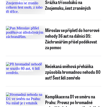
Srážka tří osobáků na
Znojemsku, šest zraněných
Miroslav se připletl do hororové
nehody 36 aut na dálnici D5:
Záchranářům přišel poděkovat
za pomoc
Nečekaná sněhová přeháňka
způsobila hromadnou nehodu 80
aut! Šest lidí zemřelo
Komplikace na D1 ve směru na
Prahu: Provoz po hromadné