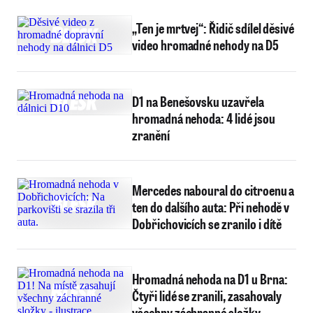
„Ten je mrtvej“: Řidič sdílel děsivé
video hromadné nehody na D5
D1 na Benešovsku uzavřela
hromadná nehoda: 4 lidé jsou
zranění
Mercedes naboural do citroenu a
ten do dalšího auta: Při nehodě v
Dobřichovicích se zranilo i dítě
Hromadná nehoda na D1 u Brna:
Čtyři lidé se zranili, zasahovaly
všechny záchranné složky