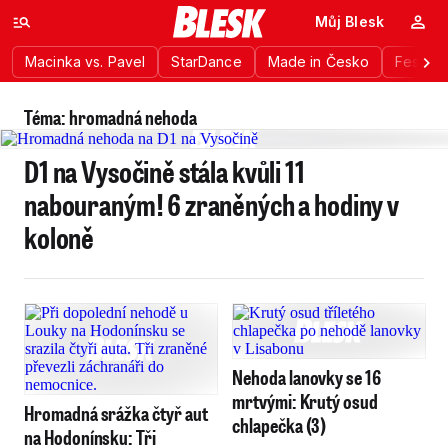
Můj Blesk
Macinka vs. Pavel
StarDance
Made in Česko
Festiva
Téma: hromadná nehoda
D1 na Vysočině stála kvůli 11
nabouraným! 6 zraněných a hodiny v
koloně
Nehoda lanovky se 16
mrtvými: Krutý osud
Hromadná srážka čtyř aut
chlapečka (3)
na Hodonínsku: Tři