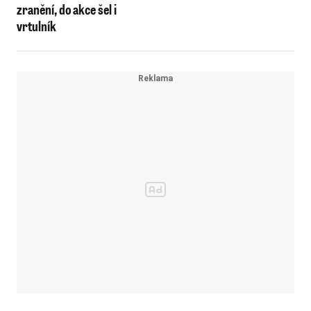
zranění, do akce šel i
vrtulník