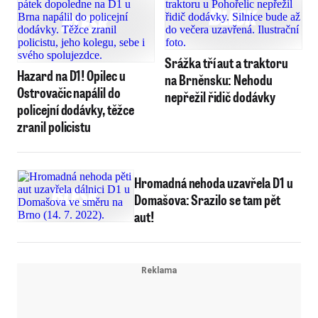
Srážka tří aut a traktoru
Hazard na D1! Opilec u
na Brněnsku: Nehodu
Ostrovačic napálil do
nepřežil řidič dodávky
policejní dodávky, těžce
zranil policistu
Hromadná nehoda uzavřela D1 u
Domašova: Srazilo se tam pět
aut!