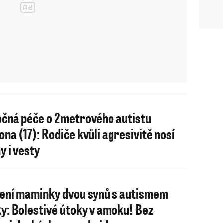
čná péče o 2metrového autistu
na (17): Rodiče kvůli agresivitě nosí
y i vesty
ení maminky dvou synů s autismem
y: Bolestivé útoky v amoku! Bez