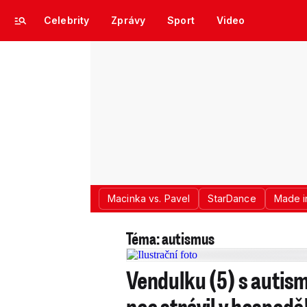
Celebrity
Zprávy
Sport
Video
Macinka vs. Pavel
StarDance
Made i
Téma: autismus
Vendulku (5) s autis
noc strávil v hospodě