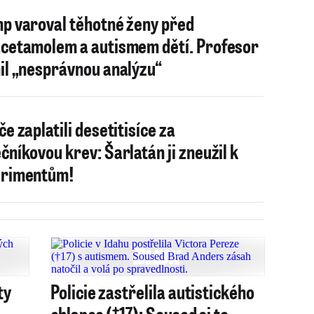
p varoval těhotné ženy před
cetamolem a autismem dětí. Profesor
il „nesprávnou analýzu“
če zaplatili desetitisíce za
čníkovou krev: Šarlatán ji zneužil k
erimentům!
ty
Policie zastřelila autistického
chlapce (†17): Soused si to