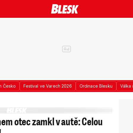
n Česko
Festival ve Varech 2026
Ordinace Blesku
Válka 
mem otec zamkl v autě: Celou
!