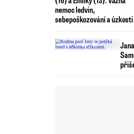
nemoc ledvin,
sebepoškozování a úzkosti
Jana
Samo
přiš