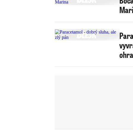
Boča
Mari
Para
vyvr
ohra