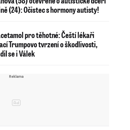
nová (58) otevřeně o autistické dceři
ně (24): Očistec s hormony autisty!
cetamol pro těhotné: Čeští lékaři
ací Trumpovo tvrzení o škodlivosti,
dil se i Válek