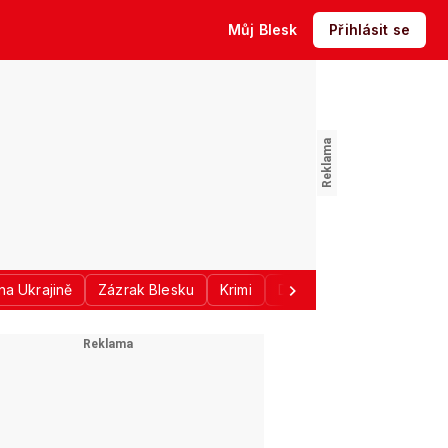
Můj Blesk
Přihlásit se
na Ukrajině
Zázrak Blesku
Krimi
Donald Trump
Sport