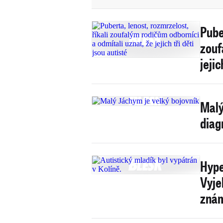
Pube
zouf
jejic
Malý
diag
Hype
Vyjel
zná