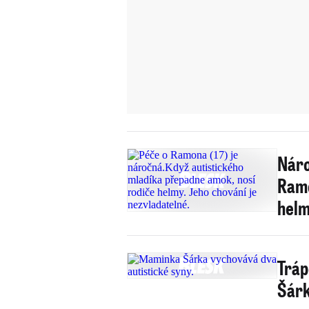
Náro
Ramo
helm
Tráp
Šárk