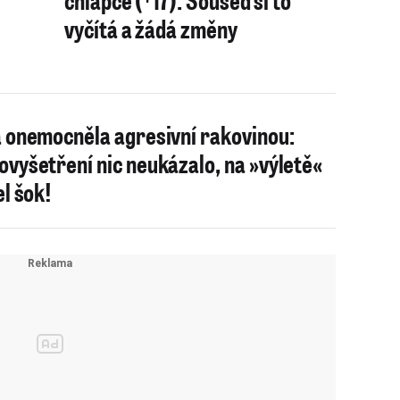
vyčítá a žádá změny
 onemocněla agresivní rakovinou:
vyšetření nic neukázalo, na »výletě«
el šok!