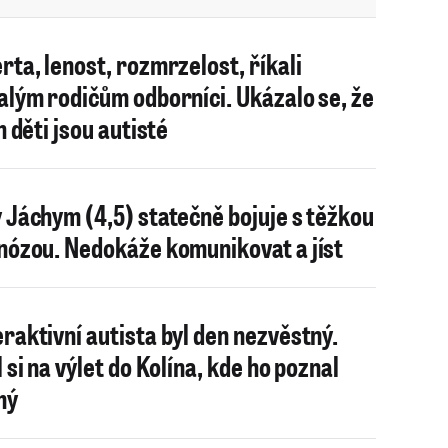
rta, lenost, rozmrzelost, říkali
alým rodičům odborníci. Ukázalo se, že
h děti jsou autisté
 Jáchym (4,5) statečně bojuje s těžkou
nózou. Nedokáže komunikovat a jíst
raktivní autista byl den nezvěstný.
 si na výlet do Kolína, kde ho poznal
mý