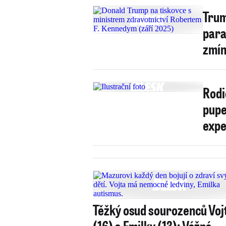
Trum
para
zmín
Rodi
pupe
exp
Těžký osud sourozenců Voj
(16) a Emilky (13): Vážná