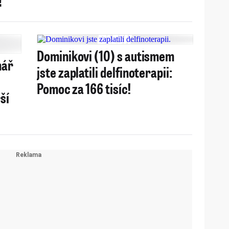
Dominikovi (10) s autismem
hář
jste zaplatili delfinoterapii:
Pomoc za 166 tisíc!
ší