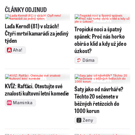
ČLÁNKY ODJINUD
Laďa Kerndl (81) v slzách!
Tropické noci a špatný
Čtyři mrtví kamarádi za jediný
spánek: Proč nás horko
týden
obírá o klid a kdy už jde o
úzkost?
Aha!
Dáma
KVÍZ: Rafťáci. Otestujte své
Šaty jako od návrháře?
znalosti kultovní letní komedie
Těchto 20 seženete v
běžných řetězcích do
Maminka
1000 korun
Ženy