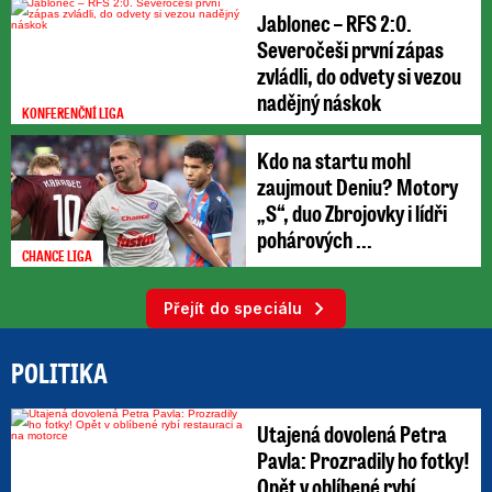
Jablonec – RFS 2:0.
Severočeši první zápas
zvládli, do odvety si vezou
nadějný náskok
KONFERENČNÍ LIGA
Kdo na startu mohl
zaujmout Deniu? Motory
„S“, duo Zbrojovky i lídři
pohárových ...
CHANCE LIGA
Přejít do speciálu
POLITIKA
Utajená dovolená Petra
Pavla: Prozradily ho fotky!
Opět v oblíbené rybí