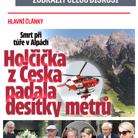
HLAVNÍ ČLÁNKY
Smrt Češky v Alpách: Zemřela při túře s rodiči
Speciální řečníci nad rakví Laurina: Rozbrečeli i dceru