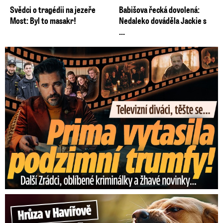
Svědci o tragédii na jezeře
Babišova řecká dovolená:
Most: Byl to masakr!
Nedaleko dováděla Jackie s
...
Prima vytasila podzimní trumfy! Další Zrádci a žhavé novinky
Hrůza v Havířově: Pes pokousal chlapečka (2) ve tváři!