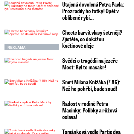
Utajená dovolená Petra Pavla:
Prozradily ho fotky! Opět v
oblíbené rybí…
Chcete barvit vlasy šetrněji?
Zjistěte, co dokážou
květinové oleje
REKLAMA
Svědci o tragédii na jezeře
Most: Byl to masakr!
Smrt Milana Knížáka († 86):
Než ho pohřbí, bude soud!
Radost v rodině Petra
Macinky: Polibky a růžová
oslava!
Tománková vedle Partie dva