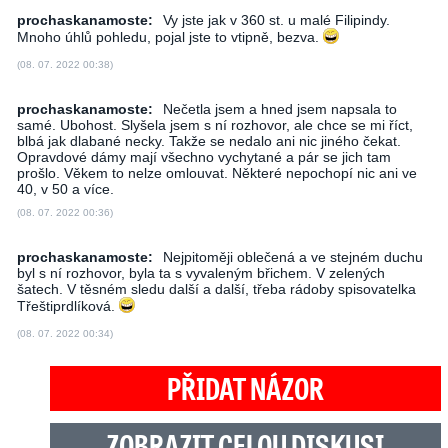
prochaskanamoste:
Vy jste jak v 360 st. u malé Filipindy.
Mnoho úhlů pohledu, pojal jste to vtipně, bezva.
(08. 07. 2022 00:38)
prochaskanamoste:
Nečetla jsem a hned jsem napsala to
samé. Ubohost. Slyšela jsem s ní rozhovor, ale chce se mi říct,
blbá jak dlabané necky. Takže se nedalo ani nic jiného čekat.
Opravdové dámy mají všechno vychytané a pár se jich tam
prošlo. Věkem to nelze omlouvat. Některé nepochopí nic ani ve
40, v 50 a více.
(08. 07. 2022 00:36)
prochaskanamoste:
Nejpitoměji oblečená a ve stejném duchu
byl s ní rozhovor, byla ta s vyvaleným břichem. V zelených
šatech. V těsném sledu další a další, třeba rádoby spisovatelka
Třeštiprdlíková.
(08. 07. 2022 00:34)
PŘIDAT NÁZOR
ZOBRAZIT CELOU DISKUSI