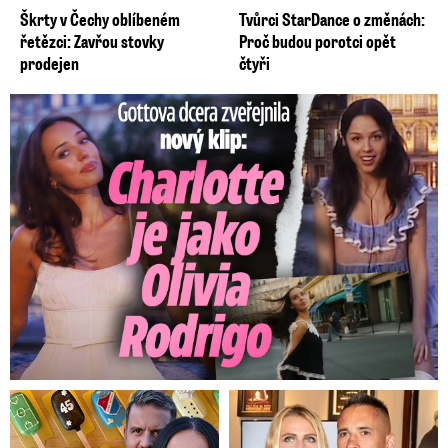
Škrty v Čechy oblíbeném
Tvůrci StarDance o změnách:
řetězci: Zavřou stovky
Proč budou porotci opět
prodejen
čtyři
Gottova dcera zveřejnila nový klip: Je jako Olivie Rodrigo!