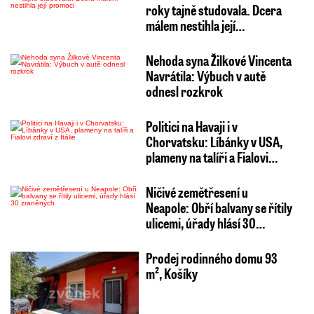
roky tajně studovala. Dcera
málem nestihla její…
Nehoda syna Žilkové Vincenta
Navrátila: Výbuch v autě
odnesl rozkrok
Politici na Havaji i v
Chorvatsku: Líbánky v USA,
plameny na talíři a Fialovi…
Ničivé zemětřesení u
Neapole: Obří balvany se řítily
ulicemi, úřady hlásí 30…
Prodej rodinného domu 93
m², Košíky