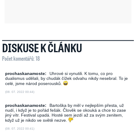
DISKUSE K ČLÁNKU
Počet komentářů: 18
prochaskanamoste:
Uhrové si vynutili. K tomu, co pro
dualismus udělali, by chudák čížek odvahu nikdy nesebral. To je
celé, jsme národ poserousků.
(08. 07. 2022 00:44)
prochaskanamoste:
Bartoška by měl v nejlepším přesta, už
nudí, i když je to pořád fešák. Člověk se okouká a chce to zase
jiný vítr. Festival upadá. Hosté sem jezdí až za svým zenitem,
když už je nikdo ve světě nezve.
(08. 07. 2022 00:41)