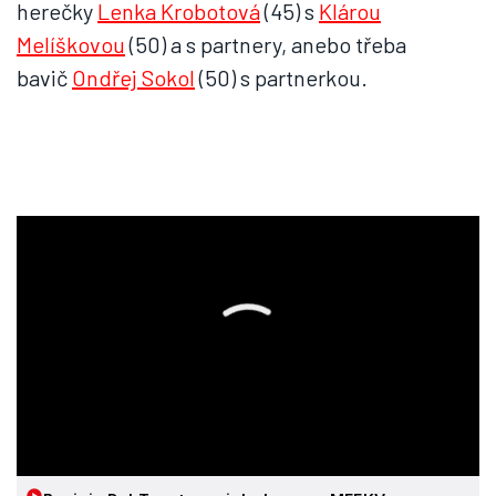
herečky
Lenka Krobotová
(45) s
Klárou
Melíškovou
(50) a s partnery, anebo třeba
bavič
Ondřej Sokol
(50) s partnerkou.