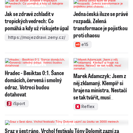
Jak se zdravě zchladit v
Jedna česká iluze se právě
tropických vedrech: Co
rozpadá. Zelená
pomáhá a kdy už riskujete úpal
transformace je pojistkou
proti chaosu
https://mojezdravi.zeny.cz/
e15
Hradec - Besiktas 0:1. Šance
Marek Adamczyk: Jsem z
domácích, červená i smolný
něj zklamaný. Klempíř si
odraz. Votroci budou
hraje na ministra. Nestačí
dotahovat
se tak tvářit, musí
zamakat
iSport
Reflex
Sraz v šest ráno. Vrchol festivalu Tóny Dolomit zazní za