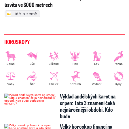
úsvitu ve 3000 metrech
Lidé a země
HOROSKOPY
Beran
Býk
Blíženci
Rak
Lev
Panna
Váhy
Štír
Střelec
Kozoroh
Vodnář
Ryby
Výklad andělských karet na
srpen: Tato 3 znamení čeká
nejnáročnější období. Kdo
bude…
Velký horoskop financí na