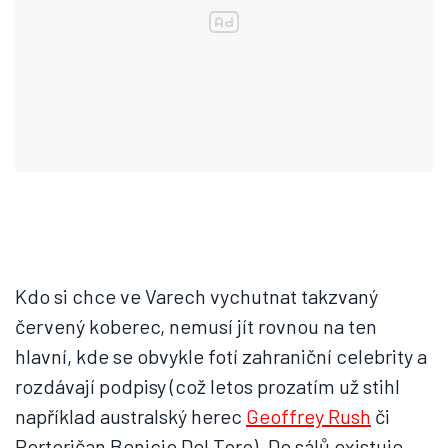
Kdo si chce ve Varech vychutnat takzvaný
červený koberec, nemusí jít rovnou na ten
hlavní, kde se obvykle fotí zahraniční celebrity a
rozdávají podpisy (což letos prozatím už stihl
například australský herec
Geoffrey Rush
či
Portoričan Benicio Del Toro). Do sálů existuje