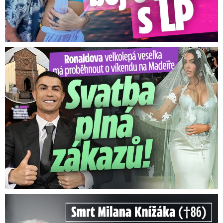
Ronaldova velkolepá veselka na Madeiře: Svatba plná zákazů!
Smrt Milana Knížáka (†86): Co prozradilo neobvyklé parte?