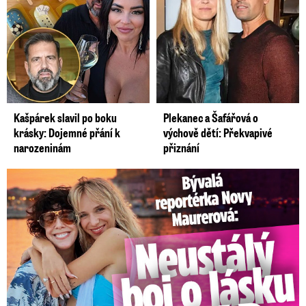
Kašpárek slavil po boku
Plekanec a Šafářová o
krásky: Dojemné přání k
výchově dětí: Překvapivé
narozeninám
přiznání
Bývalá reportérka Novy Maurerová: Neustálý boj o lásku s ...