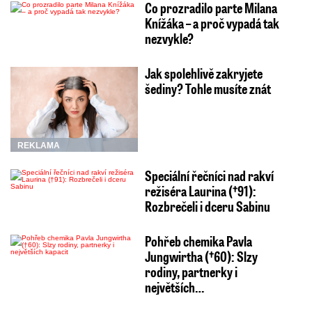
Co prozradilo parte Milana
Knížáka – a proč vypadá tak
nezvykle?
Jak spolehlivě zakryjete
šediny? Tohle musíte znát
REKLAMA
Speciální řečníci nad rakví
režiséra Laurina (†91):
Rozbrečeli i dceru Sabinu
Pohřeb chemika Pavla
Jungwirtha (†60): Slzy
rodiny, partnerky i
největších…