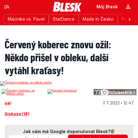
Můj Blesk
Macinka vs. Pavel
StarDance
Made in Česko
Festiva
Červený koberec znovu ožil:
Někdo přišel v obleku, další
vytáhl kraťasy!
77
Fotogalerie >
sal
7. 7. 2022 • 12:47
Diskuze (18)
Jak vám má Google doporučovat Blesk?