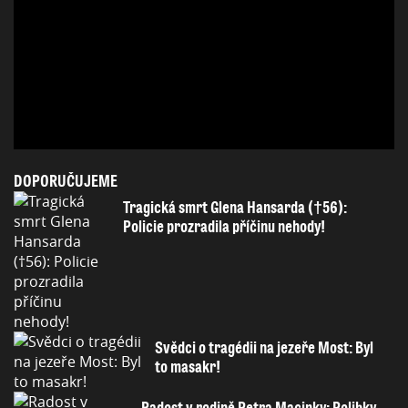
DOPORUČUJEME
Tragická smrt Glena Hansarda (†56):
Policie prozradila příčinu nehody!
Svědci o tragédii na jezeře Most: Byl
to masakr!