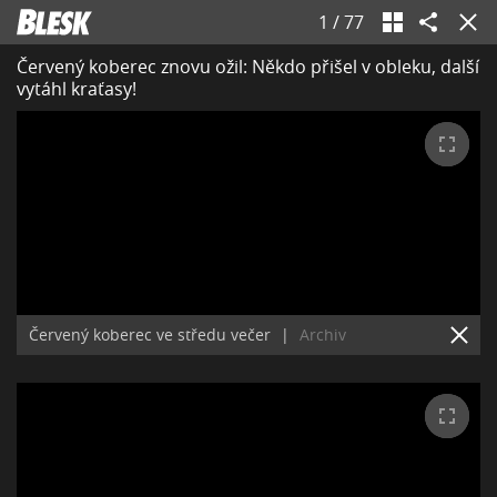
1
/
77
Červený koberec znovu ožil: Někdo přišel v obleku, další
vytáhl kraťasy!
Červený koberec ve středu večer
|
Archiv