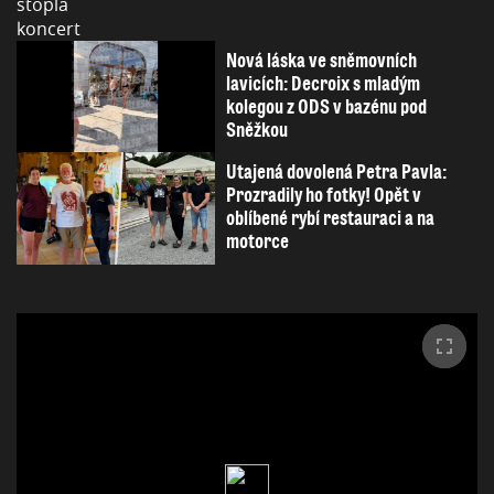
Nová láska ve sněmovních
lavicích: Decroix s mladým
kolegou z ODS v bazénu pod
Sněžkou
Utajená dovolená Petra Pavla:
Prozradily ho fotky! Opět v
oblíbené rybí restauraci a na
motorce