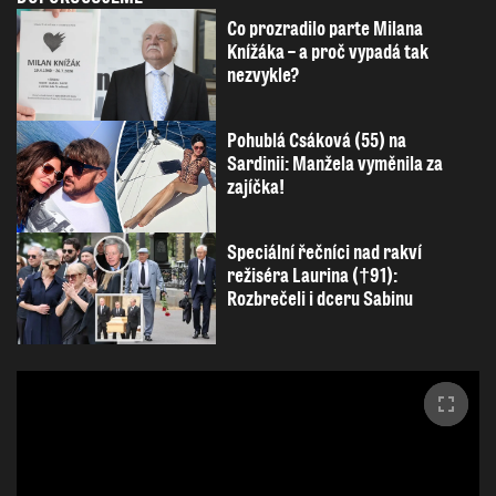
Co prozradilo parte Milana
Knížáka – a proč vypadá tak
nezvykle?
Pohublá Csáková (55) na
Sardinii: Manžela vyměnila za
zajíčka!
Speciální řečníci nad rakví
režiséra Laurina (†91):
Rozbrečeli i dceru Sabinu