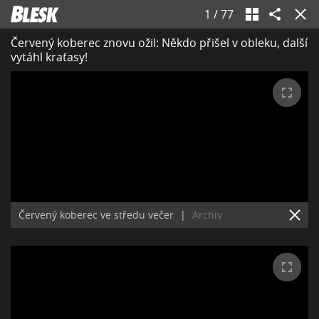
1
/
77
Červený koberec znovu ožil: Někdo přišel v obleku, další
vytáhl kraťasy!
Červený koberec ve středu večer
|
Archiv