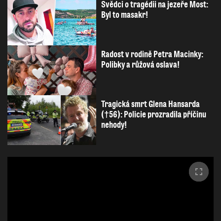
Svědci o tragédii na jezeře Most:
Byl to masakr!
Radost v rodině Petra Macinky:
Polibky a růžová oslava!
Tragická smrt Glena Hansarda
(†56): Policie prozradila příčinu
nehody!