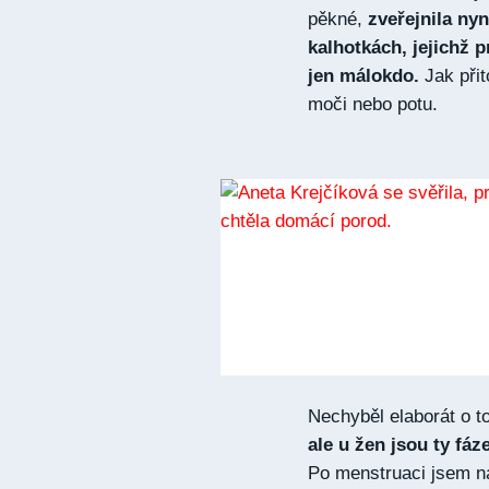
pěkné,
zveřejnila nyn
kalhotkách, jejichž 
jen málokdo.
Jak přit
moči nebo potu.
Nechyběl elaborát o t
ale u žen jsou ty fá
Po menstruaci jsem na