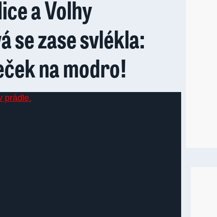
ice a Volhy
á se zase svlékla:
eček na modro!