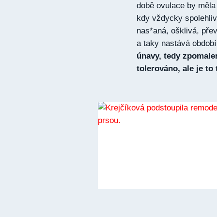
době ovulace by měla 
kdy vždycky spolehliv
nas*aná, ošklivá, přev
a taky nastává období
únavy, tedy zpomale
tolerováno, ale je to 