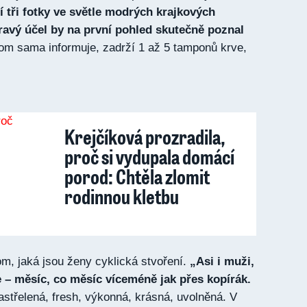
í tři fotky ve světle modrých krajkových
pravý účel by na první pohled skutečně poznal
om sama informuje, zadrží 1 až 5 tamponů krve,
Krejčíková prozradila,
proč si vydupala domácí
porod: Chtěla zlomit
rodinnou kletbu
om, jaká jsou ženy cyklická stvoření.
„Asi i muži,
ze – měsíc, co měsíc víceméně jak přes kopírák.
střelená, fresh, výkonná, krásná, uvolněná. V