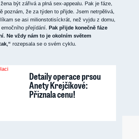
žena být zářivá a plná sex-appealu. Pak je fáze,
ě poznám, že za týden to přijde. Jsem netrpělivá,
líkam se asi milionstotisíckrát, než vyjdu z domu,
 emočního přejídání.
Pak přijde konečně fáze
ní. Ne vždy nám to je okolním světem
tak,“
rozepsala se o svém cyklu.
Detaily operace prsou
Anety Krejčíkové:
Přiznala cenu!