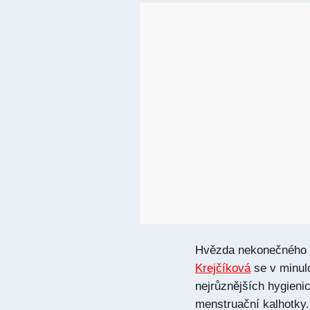
Hvězda nekonečného 
Krejčíková
se v minulo
nejrůznějších hygieni
menstruační kalhotky.