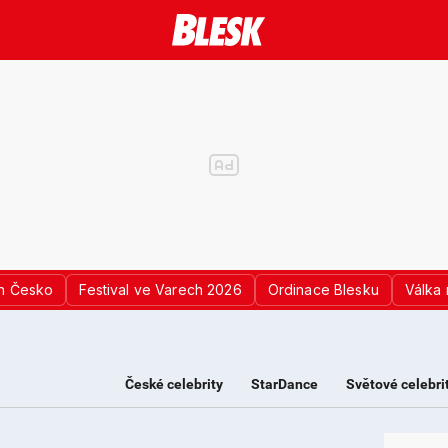
n Česko
Festival ve Varech 2026
Ordinace Blesku
Válka 
České celebrity
StarDance
Světové celebri