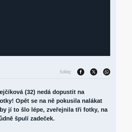
Sdílej:
ejčíková (32) nedá dopustit na
otky! Opět se na ně pokusila nalákat
y jí to šlo lépe, zveřejnila tři fotky, na
vůdně špulí zadeček.