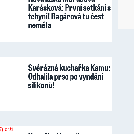
Karásková: První setkání s
tchyní! Bagárová tu čest
neměla
Svérázná kuchařka Kamu:
Odhalila prso po vyndání
silikonů!