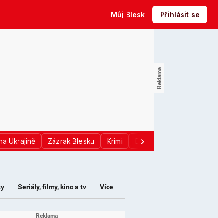
Můj Blesk
Přihlásit se
na Ukrajině
Zázrak Blesku
Krimi
Donald Trump
Sport
ty
Seriály, filmy, kino a tv
Více