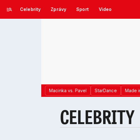
Celebrity
Zprávy
Sport
Video
Macinka vs. Pavel
StarDance
Made i
CELEBRITY