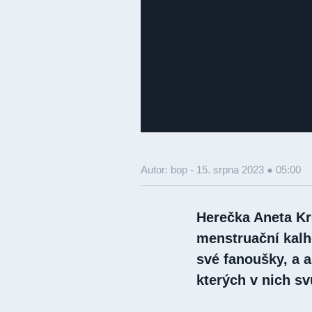
Autor: bop -
15. srpna 2023 ● 05:00
Herečka Aneta Kr
menstruační kalh
své fanoušky, a ab
kterých v nich s