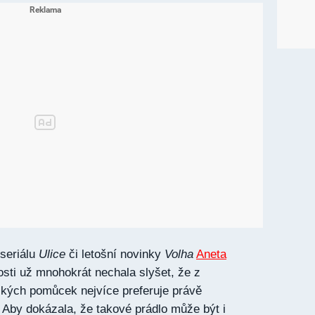
seriálu
Ulice
či letošní novinky
Volha
Aneta
sti už mnohokrát nechala slyšet, že z
ckých pomůcek nejvíce preferuje právě
 Aby dokázala, že takové prádlo může být i