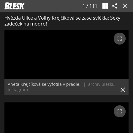
1
/
111
Hvězda Ulice a Volhy Krejčíková se zase svlékla: Sexy
zadeček na modro!
Aneta Krejčíková se vyfotila v prádle.
|
archiv Blesku,
instagram