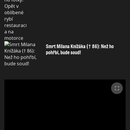
Smrt Milana Knížáka († 86): Než ho
pohřbí, bude soud!