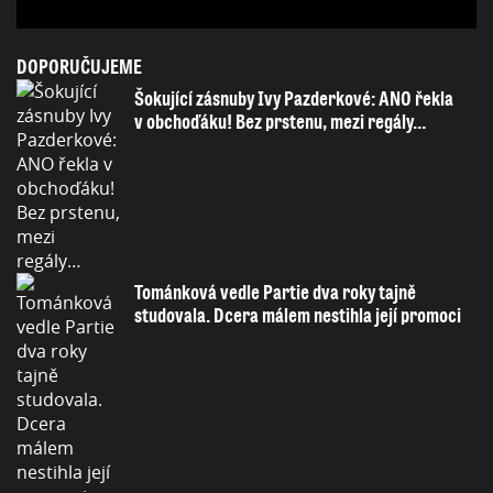
DOPORUČUJEME
Šokující zásnuby Ivy Pazderkové: ANO řekla
v obchoďáku! Bez prstenu, mezi regály…
Tománková vedle Partie dva roky tajně
studovala. Dcera málem nestihla její promoci