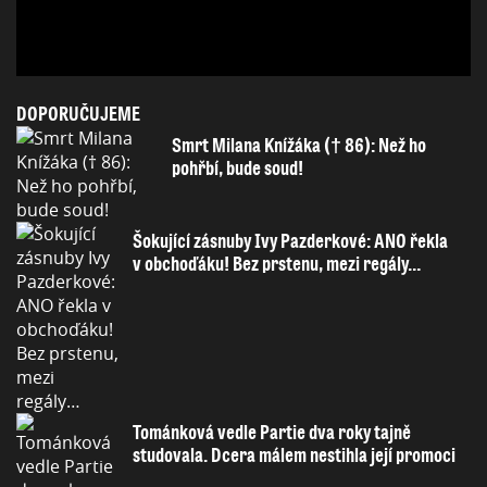
DOPORUČUJEME
Smrt Milana Knížáka († 86): Než ho
pohřbí, bude soud!
Šokující zásnuby Ivy Pazderkové: ANO řekla
v obchoďáku! Bez prstenu, mezi regály…
Tománková vedle Partie dva roky tajně
studovala. Dcera málem nestihla její promoci