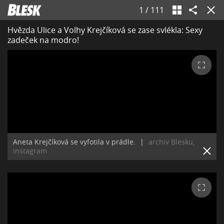
1
/
111
Hvězda Ulice a Volhy Krejčíková se zase svlékla: Sexy
zadeček na modro!
Aneta Krejčíková se vyfotila v prádle.
|
archiv Blesku,
instagram