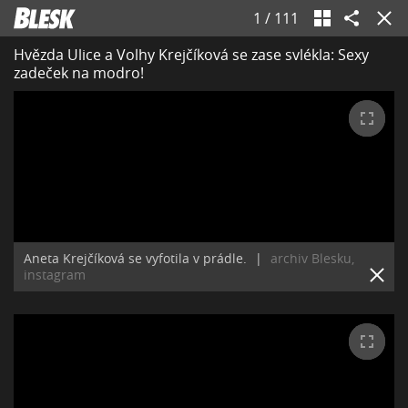
1
/
111
Hvězda Ulice a Volhy Krejčíková se zase svlékla: Sexy
zadeček na modro!
Aneta Krejčíková se vyfotila v prádle.
|
archiv Blesku,
instagram