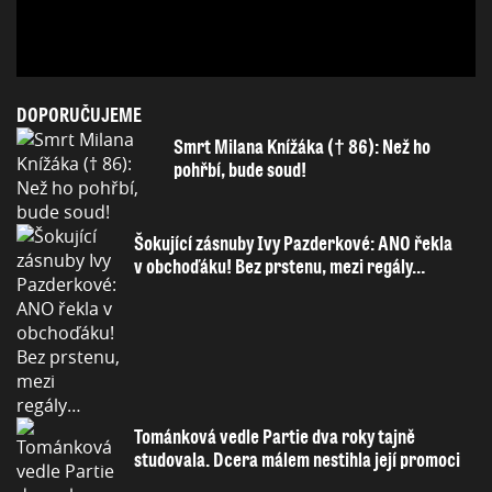
DOPORUČUJEME
Smrt Milana Knížáka († 86): Než ho
pohřbí, bude soud!
Šokující zásnuby Ivy Pazderkové: ANO řekla
v obchoďáku! Bez prstenu, mezi regály…
Tománková vedle Partie dva roky tajně
studovala. Dcera málem nestihla její promoci