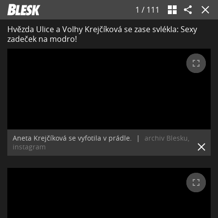
1
/
111
Hvězda Ulice a Volhy Krejčíková se zase svlékla: Sexy
zadeček na modro!
Aneta Krejčíková se vyfotila v prádle.
|
archiv Blesku,
instagram