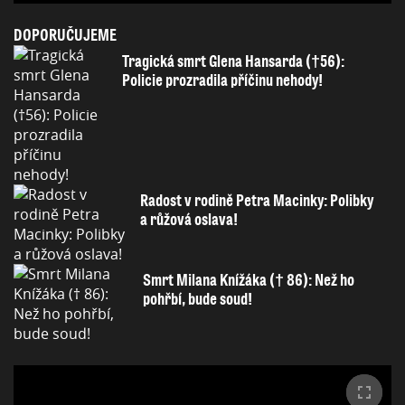
DOPORUČUJEME
Tragická smrt Glena Hansarda (†56):
Policie prozradila příčinu nehody!
Radost v rodině Petra Macinky: Polibky
a růžová oslava!
Smrt Milana Knížáka († 86): Než ho
pohřbí, bude soud!