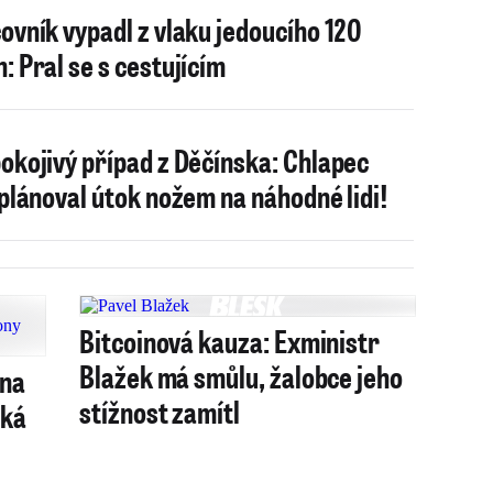
ovník vypadl z vlaku jedoucího 120
: Pral se s cestujícím
okojivý případ z Děčínska: Chlapec
 plánoval útok nožem na náhodné lidi!
Bitcoinová kauza: Exministr
Blažek má smůlu, žalobce jeho
 na
stížnost zamítl
ská