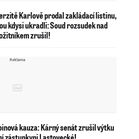
erzitě Karlově prodal zakládací listinu,
ou kdysi ukradli: Soud rozsudek nad
ožitníkem zrušil!
oinová kauza: Kárný senát zrušil výtku
ní zástupkyni Lastovecké!