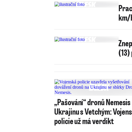
Prac
km/h
Znep
(13)
„Pašování“ dronů Nemesis
Ukrajinu s Vetchým: Vojen
policie už má verdikt