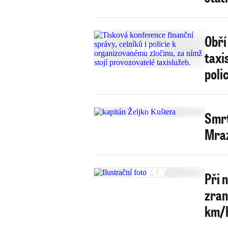
Obří
taxi
polic
Smrt
Mraz
Při n
zrani
km/