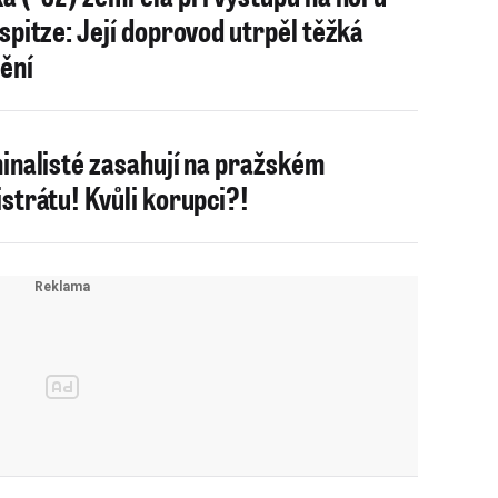
spitze: Její doprovod utrpěl těžká
ění
inalisté zasahují na pražském
strátu! Kvůli korupci?!