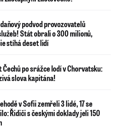
 daňový podvod provozovatelů
služeb! Stát obrali o 300 milionů,
ie stíhá deset lidí
 Čechů po srážce lodí v Chorvatsku:
ivá slova kapitána!
ehodě v Sofii zemřeli 3 lidé, 17 se
lo: Řidiči s českými doklady jeli 150
h