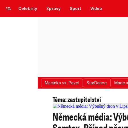
Celebrity
Zprávy
Sport
Video
Macinka vs. Pavel
StarDance
Made i
Téma: zastupitelství
Německá média: Výbu
Semtex. Případ přev