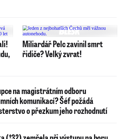
li!
Miliardář Pelc zavinil smrt
udu,
řidiče? Velký zvrat!
pce na magistrátním odboru
mních komunikací? Šéf požádá
sterstvo o přezkum jeho rozhodnutí
a (†32) zemřela při výstupu na horu