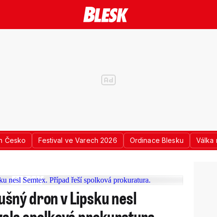
n Česko
Festival ve Varech 2026
Ordinace Blesku
Válka 
šný dron v Lipsku nesl
zala spolková prokuratura