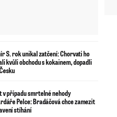
ír S. rok unikal zatčení: Chorvati ho
ali kvůli obchodu s kokainem, dopadli
 Česku
t v případu smrtelné nehody
ardáře Pelce: Bradáčová chce zamezit
avení stíhání