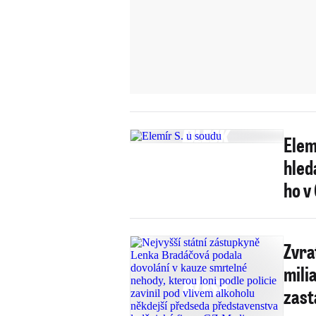
Elem
hled
ho v
Zvra
mili
zast