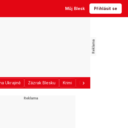
Můj Blesk
Přihlásit se
na Ukrajině
Zázrak Blesku
Krimi
Donald Trump
Sport