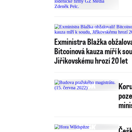
Exministra Blažka obžalova
Bitcoinová kauza míří k so
Jiřikovskému hrozí 20 let
Koru
poze
mini
Češk