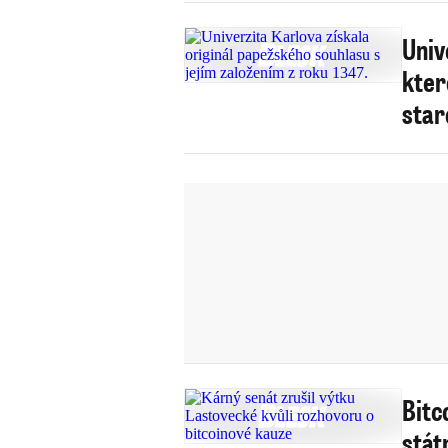
Univ
kter
star
Bitc
stát