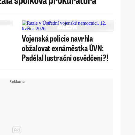
Vojenská policie navrhla
obžalovat exnáměstka ÚVN:
Padělal lustrační osvědčení?!