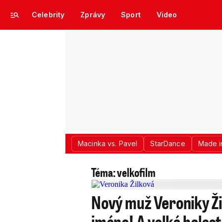
Celebrity
Zprávy
Sport
Video
Macinka vs. Pavel
StarDance
Made i
Téma: velkofilm
Nový muž Veroniky Žil
jméno! A velká bolest