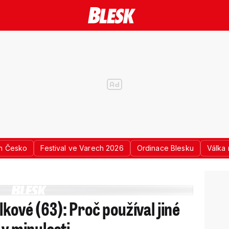
n Česko
Festival ve Varech 2026
Ordinace Blesku
Válka 
kové (63): Proč používal jiné
 v minulosti