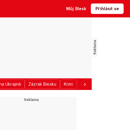
Můj Blesk
Přihlásit se
na Ukrajině
Zázrak Blesku
Krimi
Donald Trump
Sport