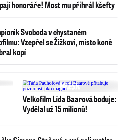
pají honoráře! Most mu přihrál kšefty
pionik Svoboda v chystaném
ofilmu: Vzepřel se Žižkovi, místo koně
ybral kopí
Velkofilm Lída Baarová boduje:
Vydělal už 15 milionů!