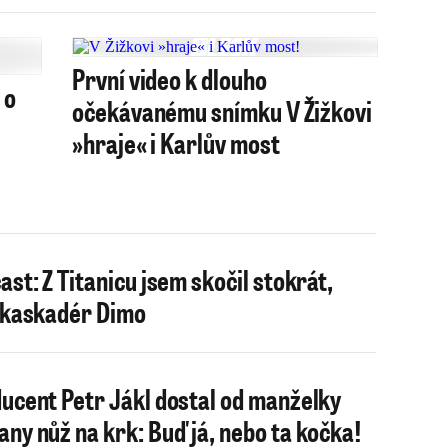
První video k dlouho
 o
očekávanému snímku V Žižkovi
»hraje« i Karlův most
ast: Z Titanicu jsem skočil stokrát,
 kaskadér Dimo
ucent Petr Jákl dostal od manželky
ny nůž na krk: Buď já, nebo ta kočka!