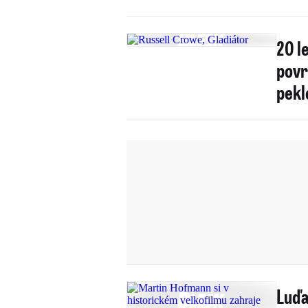
20 l
povr
pekl
Luďa