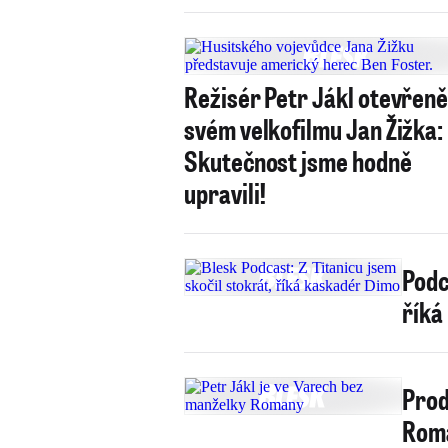
Režisér Petr Jákl otevřeně
svém velkofilmu Jan Žižka:
Skutečnost jsme hodně
upravili!
Podc
říká
Prod
Roma