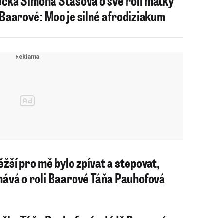
čka Simona Stašová o své roli matky
 Baarové: Moc je silné afrodiziakum
ěžší pro mě bylo zpívat a stepovat,
nává o roli Baarové Táňa Pauhofová