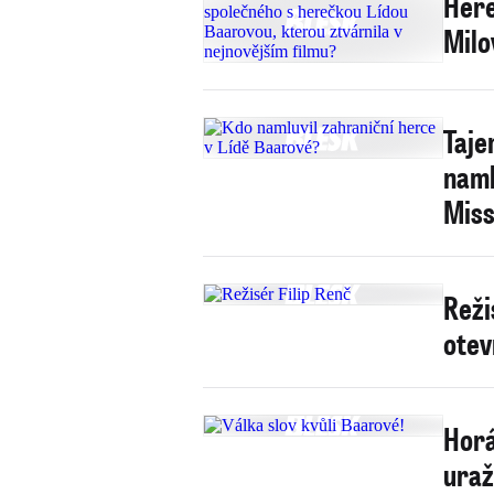
Here
Milo
Taje
naml
Miss
Reži
otev
Horá
uraž