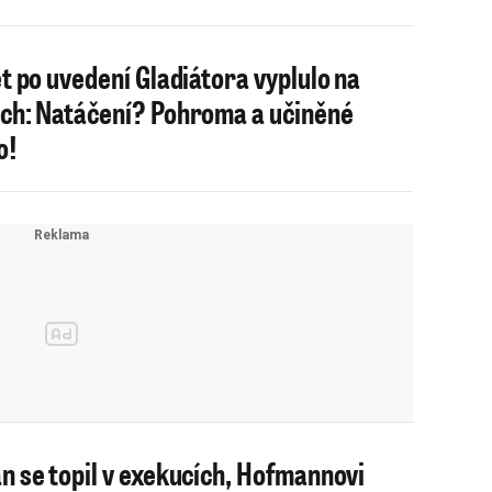
et po uvedení Gladiátora vyplulo na
ch: Natáčení? Pohroma a učiněné
o!
n se topil v exekucích, Hofmannovi