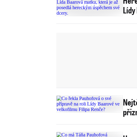
Here
Lídy
Nejt
přiz