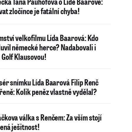
čka Táňa Pauhofová o Lídě Baarové:
vat zločince je fatální chyba!
mství velkofilmu Lída Baarová: Kdo
uvil německé herce? Nadabovali i
 Golf Klausovou!
sér snímku Lída Baarová Filip Renč
řeně: Kolik peněz vlastně vydělal?
čkova válka s Renčem: Za vším stojí
ená ješitnost!