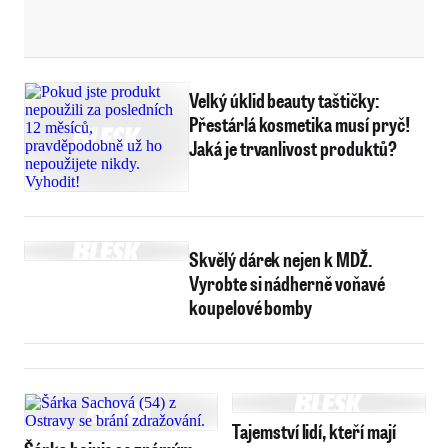
Velký úklid beauty taštičky:
Přestárlá kosmetika musí pryč!
Jaká je trvanlivost produktů?
Skvělý dárek nejen k MDŽ.
Vyrobte si nádherně voňavé
koupelové bomby
Tajemství lidí, kteří mají