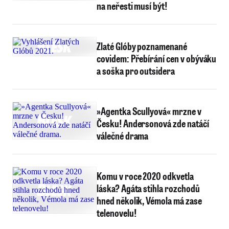
na neřesti musí být!
Zlaté Glóby poznamenané
covidem: Přebírání cen v obýváku
a soška pro outsidera
»Agentka Scullyová« mrzne v
Česku! Andersonová zde natáčí
válečné drama
Komu v roce 2020 odkvetla
láska? Agáta stihla rozchodů
hned několik, Vémola má zase
telenovelu!