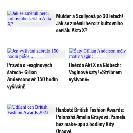
Mulder a Scullyová po 30 letech!
Jak se změnili herci z kultovního
seriálu Akta X?
Pravda o »vagínových
Hvězda Akt X na Glóbech:
šatech« Gillian
Vagínové šaty! »Stříbrem
Andersonové: 150 hodin
vyšívané«
vyšívání!
Hanbaté British Fashion Awards:
Polonahá Amelia Grayová, Pamela
bez make-upu a bodliny Rity
Oraové