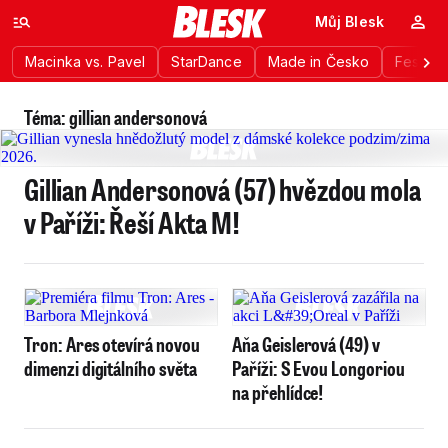
Můj Blesk
Macinka vs. Pavel
StarDance
Made in Česko
Festiva
Téma: gillian andersonová
Gillian Andersonová (57) hvězdou mola
v Paříži: Řeší Akta M!
Tron: Ares otevírá novou
Aňa Geislerová (49) v
dimenzi digitálního světa
Paříži: S Evou Longoriou
na přehlídce!