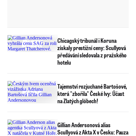
Chicagský tribunál i Koruna
získaly prestižní ceny: Scullyová
předávání sledovala z pražského
hotelu
Tajemství rozjuchané Bartošové,
která "zbořila" České lvy: Účast
na Zlatých glóbech!
Gillian Andersonová alias
Scullyová z Akta X v Česku: Pauza