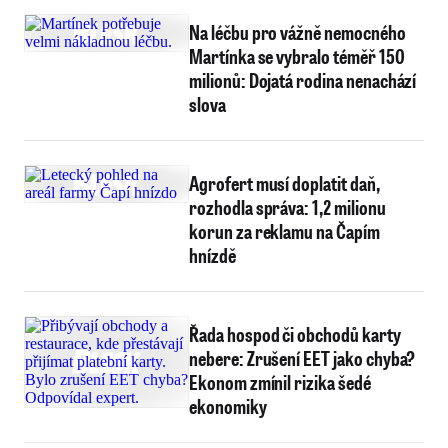
Na léčbu pro vážně nemocného
Martínka se vybralo téměř 150
milionů: Dojatá rodina nenachází
slova
Agrofert musí doplatit daň,
rozhodla správa: 1,2 milionu
korun za reklamu na Čapím
hnízdě
Řada hospod či obchodů karty
nebere: Zrušení EET jako chyba?
Ekonom zmínil rizika šedé
ekonomiky