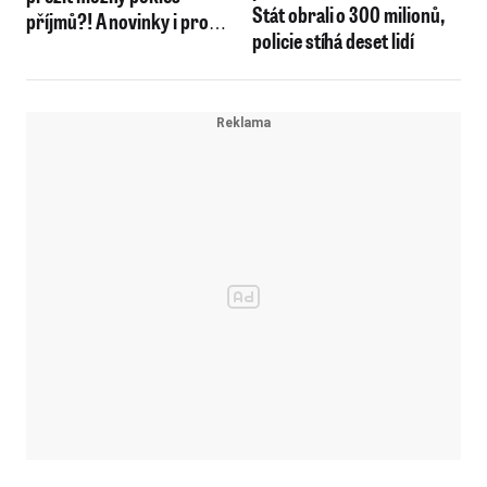
Stát obrali o 300 milionů,
příjmů?! A novinky i pro
policie stíhá deset lidí
firmy či rodičky