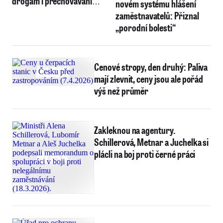
drogám i přechovávání
novém systému hlášení
kradených věcí
zaměstnavatelů: Přiznal
„porodní bolesti“
Cenové stropy, den druhý: Paliva
mají zlevnit, ceny jsou ale pořád
výš než průměr
Zakleknou na agentury.
Schillerová, Metnar a Juchelka si
plácli na boj proti černé práci