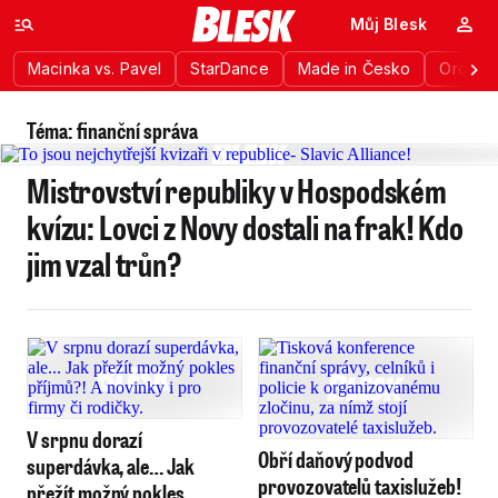
Můj Blesk
Macinka vs. Pavel
StarDance
Made in Česko
Ordinac
Téma: finanční správa
Mistrovství republiky v Hospodském
kvízu: Lovci z Novy dostali na frak! Kdo
jim vzal trůn?
V srpnu dorazí
Obří daňový podvod
superdávka, ale… Jak
provozovatelů taxislužeb!
přežít možný pokles