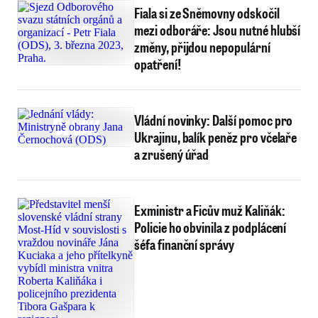
Fiala si ze Sněmovny odskočil
mezi odboráře: Jsou nutné hlubší
změny, přijdou nepopulární
opatření!
Vládní novinky: Další pomoc pro
Ukrajinu, balík peněz pro včelaře
a zrušený úřad
Exministr a Ficův muž Kaliňák:
Policie ho obvinila z podplácení
šéfa finanční správy