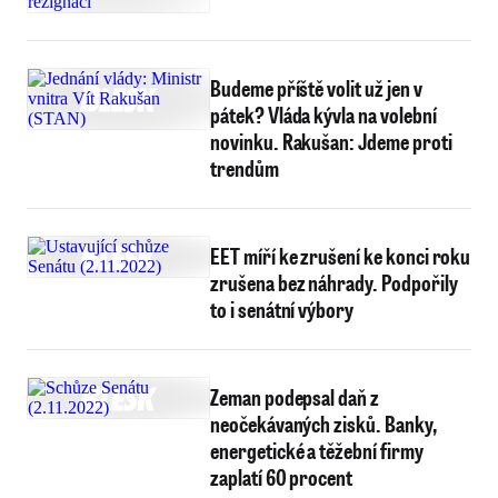
Budeme příště volit už jen v
pátek? Vláda kývla na volební
novinku. Rakušan: Jdeme proti
trendům
EET míří ke zrušení ke konci roku
zrušena bez náhrady. Podpořily
to i senátní výbory
Zeman podepsal daň z
neočekávaných zisků. Banky,
energetické a těžební firmy
zaplatí 60 procent