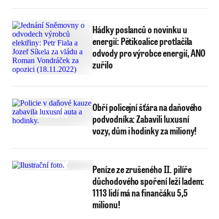
Hádky poslanců o novinku u
energií: Pětikoalice protlačila
odvody pro výrobce energií, ANO
zuřilo
Obří policejní šťára na daňového
podvodníka: Zabavili luxusní
vozy, dům i hodinky za miliony!
Peníze ze zrušeného II. pilíře
důchodového spoření leží ladem:
1113 lidí má na finančáku 5,5
milionu!