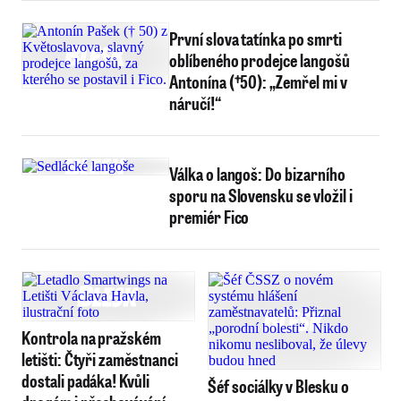
První slova tatínka po smrti
oblíbeného prodejce langošů
Antonína (†50): „Zemřel mi v
náručí!“
Válka o langoš: Do bizarního
sporu na Slovensku se vložil i
premiér Fico
Kontrola na pražském
letišti: Čtyři zaměstnanci
dostali padáka! Kvůli
Šéf sociálky v Blesku o