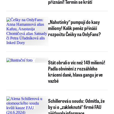
přiznání! Termín se krátí
„Nahotinky“ pumpují do kasy
miliony! Kolik peněz přináší
rozpočtu Češky na OnlyFans?
Stát obrali o víc než 149 milionů!
Padla obvinění z rozsáhlého
krácení daně, hlava gangu je ve
vazbě
Schillerová u soudu: Odmítla, že
by si o „zakleknuté“ firmě FAU
zjišťovala informace