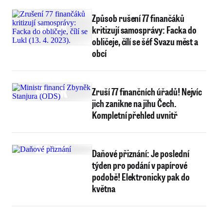
Způsob rušení 77 finančáků
kritizují samosprávy: Facka do
obličeje, čílí se šéf Svazu měst a
obcí
Zruší 77 finančních úřadů! Nejvíc
jich zanikne na jihu Čech.
Kompletní přehled uvnitř
Daňové přiznání: Je poslední
týden pro podání v papírové
podobě! Elektronicky pak do
května