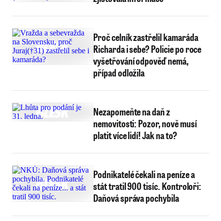
Proč celník zastřelil kamaráda
Richarda i sebe? Policie po roce
vyšetřování odpověď nemá,
případ odložila
Nezapomeňte na daň z
nemovitosti: Pozor, nově musí
platit více lidí! Jak na to?
Podnikatelé čekali na peníze a
stát tratil 900 tisíc. Kontroloři:
Daňová správa pochybila