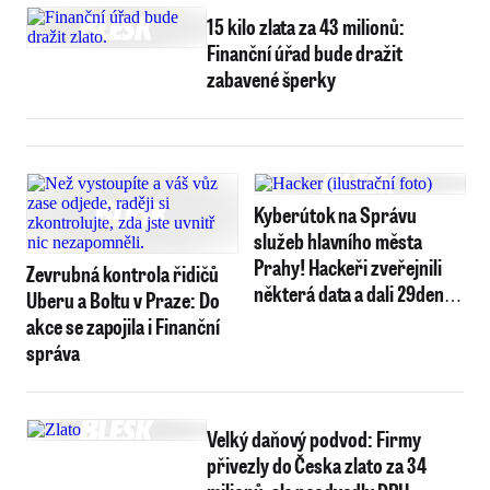
15 kilo zlata za 43 milionů:
Finanční úřad bude dražit
zabavené šperky
Kyberútok na Správu
služeb hlavního města
Prahy! Hackeři zveřejnili
Zevrubná kontrola řidičů
některá data a dali 29denní
Uberu a Boltu v Praze: Do
ultimátum
akce se zapojila i Finanční
správa
Velký daňový podvod: Firmy
přivezly do Česka zlato za 34