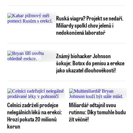
Ruská viagra? Projekt se nedaří.
Miliardy spolkl chov jelenů i
nedokončená laboratoř
Známý biohacker Johnson
šokuje: Botox do penisu a erekce
jako ukazatel dlouhověkosti!
Celníci zadrželi prodejce
Miliardář odtajnil svou
nelegálních léků na erekci:
rutinnu: Díky tomuhle budu
Hrozí pokuta 20 milionů
žít věčně!
korun