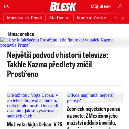
Můj Blesk
Macinka vs. Pavel
StarDance
Made in Česko
Festiva
Téma: erekce
Největší podvod v historii televize:
Takhle Kazma před lety zničil
Prostřeno
Žebříček největších penisů
na světě: Z Mexičana jeho
mužství udělalo invalidu,
Muž roku Vojta Urban: V 26