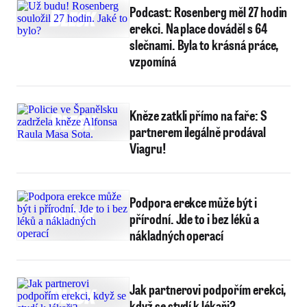
Podcast: Rosenberg měl 27 hodin
erekci. Na place dováděl s 64
slečnami. Byla to krásná práce,
vzpomíná
Kněze zatkli přímo na faře: S
partnerem ilegálně prodával
Viagru!
Podpora erekce může být i
přírodní. Jde to i bez léků a
nákladných operací
Jak partnerovi podpořím erekci,
když se stydí k lékaři?