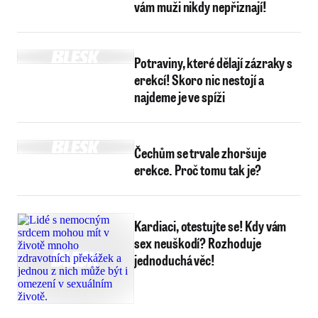
vám muži nikdy nepřiznají!
Potraviny, které dělají zázraky s
erekcí! Skoro nic nestojí a
najdeme je ve spíži
Čechům se trvale zhoršuje
erekce. Proč tomu tak je?
Kardiaci, otestujte se! Kdy vám
sex neuškodí? Rozhoduje
jednoduchá věc!