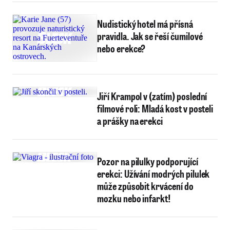
Nudistický hotel má přísná
pravidla. Jak se řeší čumilové
nebo erekce?
Jiří Krampol v (zatím) poslední
filmové roli: Mladá kost v posteli
a prášky na erekci
Pozor na pilulky podporující
erekci: Užívání modrých pilulek
může způsobit krvácení do
mozku nebo infarkt!