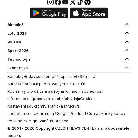
Aktuálně
Léto 2026
Politika
Sport 2026
Technologie
Ekonomika
Kontakty
Redakce
Inzerce
Předplatné
RSS
Kariéra
Autorská práva k publikovaným materiálům
Podmínky pro užívání služby informační společnosti
Informace o zpracování osobních údajů
Cookies
Nastavení soukromí
Vlastnická struktura
Jednotná kontaktní místa / Single Points of Contact
Etický kodex
Povinně zveřejňované informace
© 2001 - 2026 Copyright
CZECH NEWS CENTER a.s.
a dodavatelé
obsahu