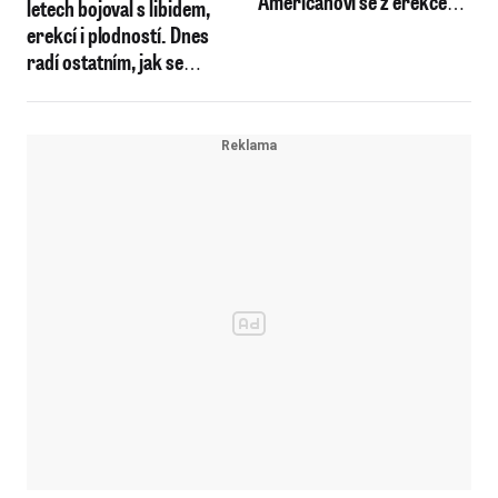
Američanovi se z erekce
letech bojoval s libidem,
točí hlava
erekcí i plodností. Dnes
radí ostatním, jak se
vyvarovat stejných chyb