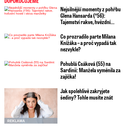
DOPORUČUJEME
Nejsilnější momenty z pohřbu
Glena Hansarda (†56):
Tajemství rakve, hvězdní…
Co prozradilo parte Milana
Knížáka – a proč vypadá tak
nezvykle?
Pohublá Csáková (55) na
Sardinii: Manžela vyměnila za
zajíčka!
Jak spolehlivě zakryjete
šediny? Tohle musíte znát
REKLAMA