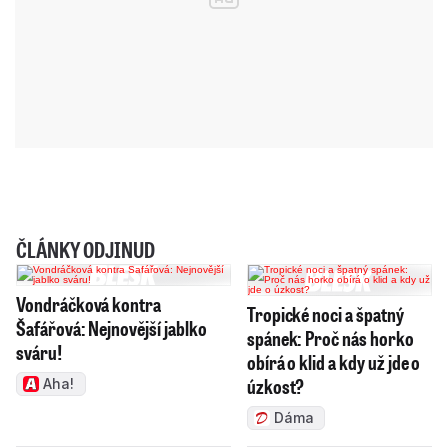
ČLÁNKY ODJINUD
Vondráčková kontra
Tropické noci a špatný
Šafářová: Nejnovější jablko
spánek: Proč nás horko
sváru!
obírá o klid a kdy už jde o
úzkost?
Aha!
Dáma