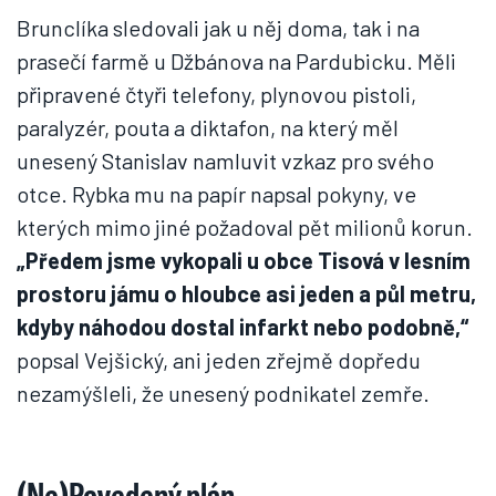
Brunclíka sledovali jak u něj doma, tak i na
prasečí farmě u Džbánova na Pardubicku. Měli
připravené čtyři telefony, plynovou pistoli,
paralyzér, pouta a diktafon, na který měl
unesený Stanislav namluvit vzkaz pro svého
otce. Rybka mu na papír napsal pokyny, ve
kterých mimo jiné požadoval pět milionů korun.
„Předem jsme vykopali u obce Tisová v lesním
prostoru jámu o hloubce asi jeden a půl metru,
kdyby náhodou dostal infarkt nebo podobně,“
popsal Vejšický, ani jeden zřejmě dopředu
nezamýšleli, že unesený podnikatel zemře.
(Ne)Povedený plán