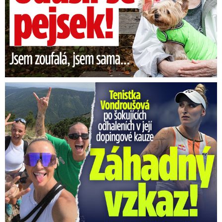
Vondroušová po šokujících odhaleních v kauze: Záhadný vzkaz!
Elitní tým Tempus vyřešil
vraždu po 11 letech? Antonín
byl krutě popraven, poté ...