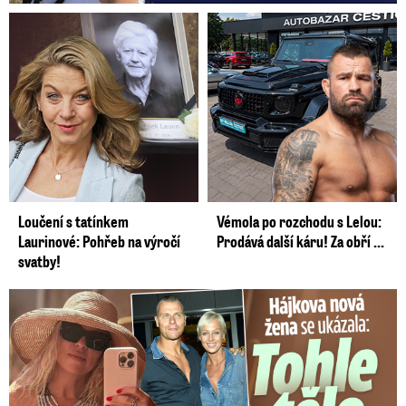
Loučení s tatínkem
Vémola po rozchodu s Lelou:
Laurinové: Pohřeb na výročí
Prodává další káru! Za obří ...
svatby!
Tohle tělo nahradilo Belo: Nová partnerka se ukázala...