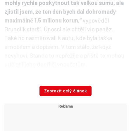
mohly rychle poskytnout tak velkou sumu, ale
zjistil jsem, že ten den bych dal dohromady
maximálně 1,5 milionu korun,“
vypověděl
Brunclík starší. Únosci ale chtěli víc peněz.
Také ho nasměrovali k autu, kde byla taška
s mobilem a dopisem. V tom stálo, že když
nevyhoví, Standa to nepřežije a příště to mohou
udělat i jeho dceři či vnoučatům.
Nakonec se spokojili se 2,5 miliony korun, které
Zobrazit celý článek
otec vyhodil z jedoucího vlaku ven do pole. Tou
dobou byl ale jeho syn už pravděpodobně po
smrti. Spoutaný ležel v malém kufru, bez jídla či
pití a pořádného přísunu vzduchu. Rybka se na
něj přišel podívat po dlouhé době, když šel na