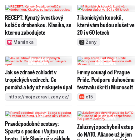
RECEPT: Kynutý švestkový
7 ikonických kousků,
koláč s drobenkou. Klasika, se
které vám budou slušet ve
kterou zabodujete
20 i v 60 letech
Maminka
Ženy
Jak se zdravě zchladit v
Firmy couvají od Prague
tropických vedrech: Co
Pride. Podporu duhovému
pomáhá a kdy už riskujete úpal
festivalu škrtl i Microsoft
https://mojezdravi.zeny.cz/
e15
Pravděpodobné sestavy:
Zalužnyj zpochybnil vstup
Sparta s posilou i Vojtou na
do NATO. Aliance už je jen
hrotu. Lídr Slavie už v základu