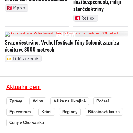
iluzí bezpečnosti, řídí ji
staré doktríny
iSport
Reflex
Sraz v šest ráno. Vrchol festivalu Tóny Dolomit zazní za
úsvitu ve 3000 metrech
Lidé a země
Aktuální dění
Zprávy
Volby
Válka na Ukrajině
Počasí
Epicentrum
Krimi
Regiony
Bitcoinová kauza
Ceny v Chorvatsku