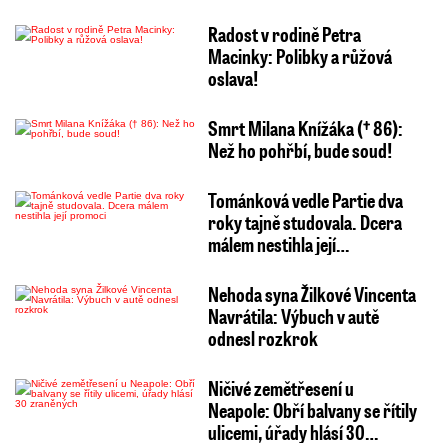
Radost v rodině Petra
Macinky: Polibky a růžová
oslava!
Smrt Milana Knížáka († 86):
Než ho pohřbí, bude soud!
Tománková vedle Partie dva
roky tajně studovala. Dcera
málem nestihla její…
Nehoda syna Žilkové Vincenta
Navrátila: Výbuch v autě
odnesl rozkrok
Ničivé zemětřesení u
Neapole: Obří balvany se řítily
ulicemi, úřady hlásí 30…