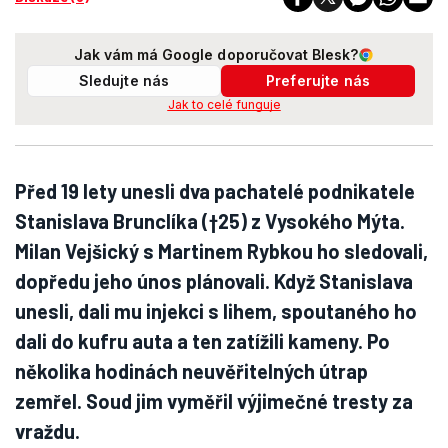
Jak vám má Google doporučovat Blesk?
Sledujte nás
Preferujte nás
Jak to celé funguje
Před 19 lety unesli dva pachatelé podnikatele
Stanislava Brunclíka (†25) z Vysokého Mýta.
Milan Vejšický s Martinem Rybkou ho sledovali,
dopředu jeho únos plánovali. Když Stanislava
unesli, dali mu injekci s lihem, spoutaného ho
dali do kufru auta a ten zatížili kameny. Po
několika hodinách neuvěřitelných útrap
zemřel. Soud jim vyměřil výjimečné tresty za
vraždu.