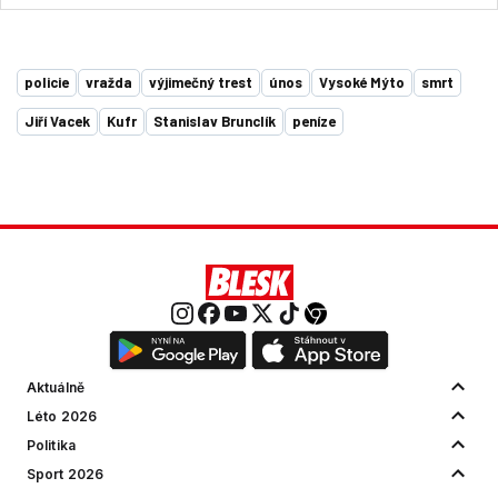
policie
vražda
výjimečný trest
únos
Vysoké Mýto
smrt
Jiří Vacek
Kufr
Stanislav Brunclík
peníze
Aktuálně
Léto 2026
Politika
Sport 2026