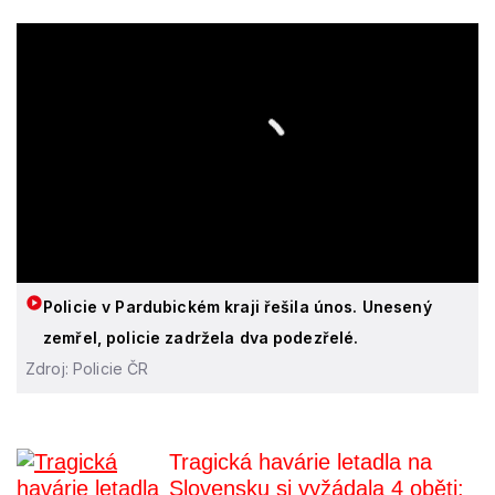
Policie v Pardubickém kraji řešila únos. Unesený
zemřel, policie zadržela dva podezřelé.
Zdroj: Policie ČR
Tragická havárie letadla na
Slovensku si vyžádala 4 oběti: