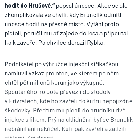
hodit do Hrušové,“
popsal únosce. Akce se ale
zkomplikovala ve chvíli, kdy Brunclík odmítl
únosce hodit na přesné místo. Vytáhl proto
pistoli, poručil mu ať zajede do lesa a připoutal
ho k závoře. Po chvilce dorazil Rybka.
Podnikatel po výhružce injekční stříkačkou
namluvil vzkaz pro otce, ve kterém po něm
chtěl pět milionů korun jako výkupné.
Spoutaného ho poté převezli do stodoly
v Přívratech, kde ho zavřeli do kufru nepojízdné
škodovky. Předtím mu píchli do hrudníku dvě
injekce s lihem. Prý na uklidnění, byť se Brunclík
nebránil ani nekřičel. Kufr pak zavřeli a zatížili
cihlami. Asi deseti.