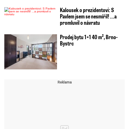
Kalousek o prezidentovi: S
Pavlem jsem se nesmířil! ...a
promluvil o návratu
Prodej bytu 1+1 40 m², Brno-
Bystrc