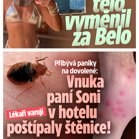
Panika na dovolené: Vnuka Soni v hotelu poštípaly štěnice!