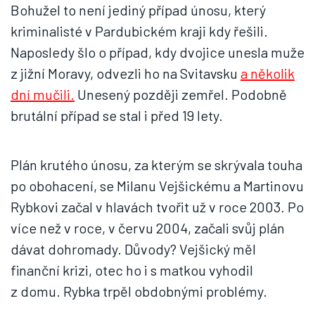
Bohužel to není jediný případ únosu, který
kriminalisté v Pardubickém kraji kdy řešili.
Naposledy šlo o případ, kdy dvojice unesla muže
z jižní Moravy, odvezli ho na Svitavsku
a několik
dní mučili.
Unesený později zemřel. Podobně
brutální případ se stal i před 19 lety.
Plán krutého únosu, za kterým se skrývala touha
po obohacení, se Milanu Vejšickému a Martinovu
Rybkovi začal v hlavách tvořit už v roce 2003. Po
více než v roce, v červu 2004, začali svůj plán
dávat dohromady. Důvody? Vejšický měl
finanční krizi, otec ho i s matkou vyhodil
z domu. Rybka trpěl obdobnými problémy.