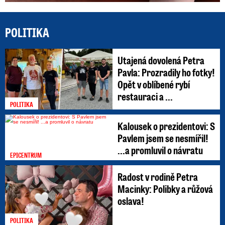
POLITIKA
Utajená dovolená Petra
Pavla: Prozradily ho fotky!
Opět v oblíbené rybí
restauraci a ...
POLITIKA
Kalousek o prezidentovi: S
Pavlem jsem se nesmířil!
...a promluvil o návratu
EPICENTRUM
Radost v rodině Petra
Macinky: Polibky a růžová
oslava!
POLITIKA