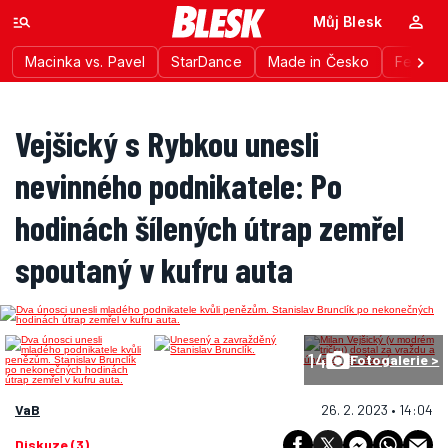
Můj Blesk
Macinka vs. Pavel
StarDance
Made in Česko
Festiva
Vejšický s Rybkou unesli
nevinného podnikatele: Po
hodinách šílených útrap zemřel
spoutaný v kufru auta
14
Fotogalerie >
VaB
26. 2. 2023 • 14:04
Diskuze (3)