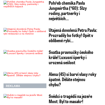
Pohřeb chemika Pavla
Jungwirtha (†60): Slzy
rodiny, partnerky i
největších…
Utajená dovolená Petra Pavla:
Prozradily ho fotky! Opět v
oblíbené rybí…
Svatba pravnučky českého
krále! Luxusní šperky i
urozená sešlost
Alena (45) si barví vlasy roky
špatně. Děláte stejnou
chybu?
REKLAMA
Svědci o tragédii na jezeře
Most: Byl to masakr!