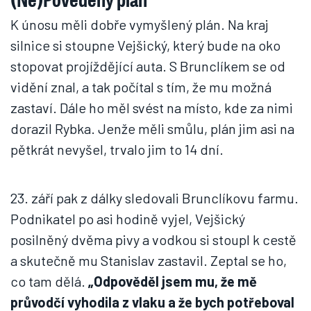
K únosu měli dobře vymyšlený plán. Na kraj
silnice si stoupne Vejšický, který bude na oko
stopovat projíždějící auta. S Brunclíkem se od
vidění znal, a tak počítal s tím, že mu možná
zastaví. Dále ho měl svést na místo, kde za nimi
dorazil Rybka. Jenže měli smůlu, plán jim asi na
pětkrát nevyšel, trvalo jim to 14 dní.
23. září pak z dálky sledovali Brunclíkovu farmu.
Podnikatel po asi hodině vyjel, Vejšický
posilněný dvěma pivy a vodkou si stoupl k cestě
a skutečně mu Stanislav zastavil. Zeptal se ho,
co tam dělá.
„Odpověděl jsem mu, že mě
průvodčí vyhodila z vlaku a že bych potřeboval