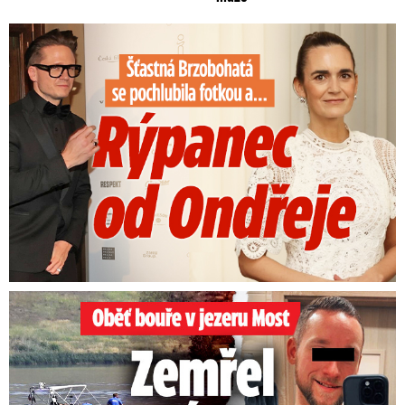
Šťastná Brzobohatá se pochlubila fotkou: Rýpanec od Ondřeje
Oběť bouře v jezeru Most: Zemřel táta Dominik (†28)