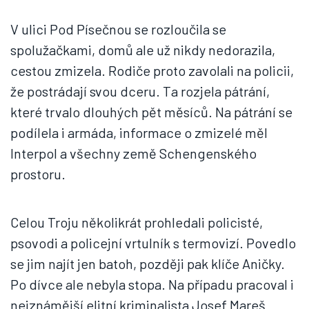
V ulici Pod Písečnou se rozloučila se
spolužačkami, domů ale už nikdy nedorazila,
cestou zmizela. Rodiče proto zavolali na policii,
že postrádají svou dceru. Ta rozjela pátrání,
které trvalo dlouhých pět měsíců. Na pátrání se
podílela i armáda, informace o zmizelé měl
Interpol a všechny země Schengenského
prostoru.
Celou Troju několikrát prohledali policisté,
psovodi a policejní vrtulník s termovizí. Povedlo
se jim najít jen batoh, později pak klíče Aničky.
Po dívce ale nebyla stopa. Na případu pracoval i
nejznámější elitní kriminalista Josef Mareš