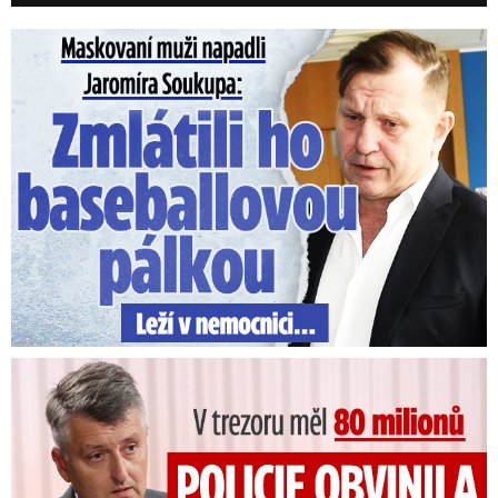
Maskovaní muži napadli Jaromíra Soukupa: Krvavá nakládačka
Vražda malé holčičky (†1,5) v
Teplicích? Posílali jsme jí dárky
a doufali, popsal ...
V trezoru měl 80 milionů: Policie obvinila exšéfa železnic!