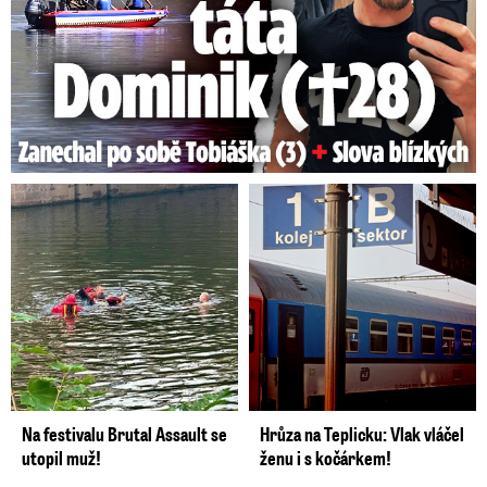
Na festivalu Brutal Assault se
Hrůza na Teplicku: Vlak vláčel
utopil muž!
ženu i s kočárkem!