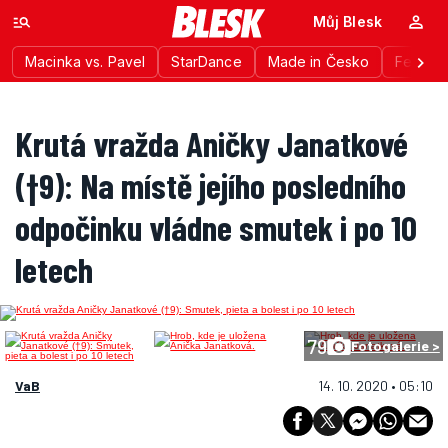
Můj Blesk
Macinka vs. Pavel
StarDance
Made in Česko
Festiva
Krutá vražda Aničky Janatkové
(†9): Na místě jejího posledního
odpočinku vládne smutek i po 10
letech
79
Fotogalerie >
VaB
14. 10. 2020 • 05:10