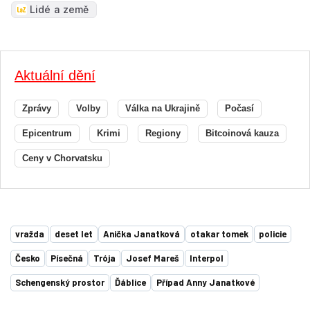
Lidé a země
Aktuální dění
Zprávy
Volby
Válka na Ukrajině
Počasí
Epicentrum
Krimi
Regiony
Bitcoinová kauza
Ceny v Chorvatsku
vražda
deset let
Anička Janatková
otakar tomek
policie
Česko
Písečná
Trója
Josef Mareš
Interpol
Schengenský prostor
Ďáblice
Případ Anny Janatkové