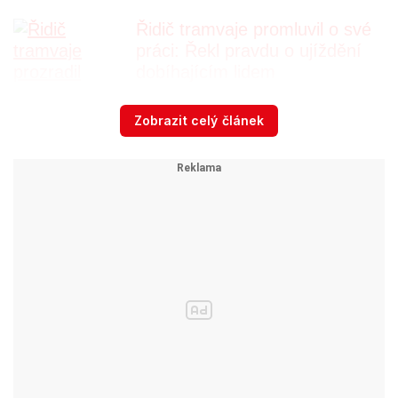
Řidič tramvaje promluvil o své
práci: Řekl pravdu o ujíždění
dobíhajícím lidem
Zobrazit celý článek
Když policie našla Aniččiny ostatky, mostecká
kriminálka Otakara zadržela v hospodě, kam
chodil, a pražská policie ho následně obvinila
z vraždy, znásilnění a dalších 17 trestných činů.
Do té doby s policií spolupracoval, po tomhle