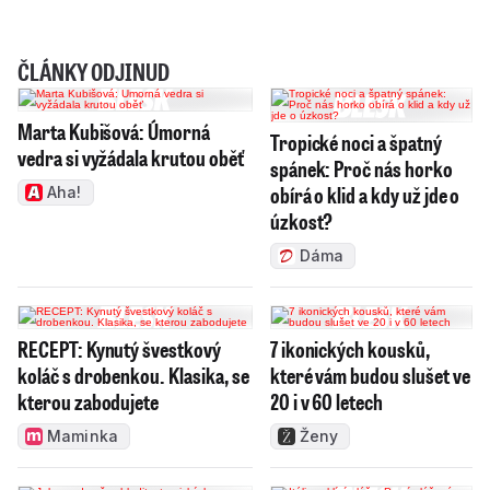
ČLÁNKY ODJINUD
Marta Kubišová: Úmorná
Tropické noci a špatný
vedra si vyžádala krutou oběť
spánek: Proč nás horko
obírá o klid a kdy už jde o
Aha!
úzkost?
Dáma
RECEPT: Kynutý švestkový
7 ikonických kousků,
koláč s drobenkou. Klasika, se
které vám budou slušet ve
kterou zabodujete
20 i v 60 letech
Maminka
Ženy