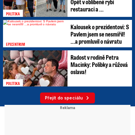
Opět v oblíbené rybí
restauraci a ...
POLITIKA
Kalousek o prezidentovi: S
Pavlem jsem se nesmířil!
...a promluvil o návratu
EPICENTRUM
Radost v rodině Petra
Macinky: Polibky a růžová
oslava!
POLITIKA
Přejít do speciálu