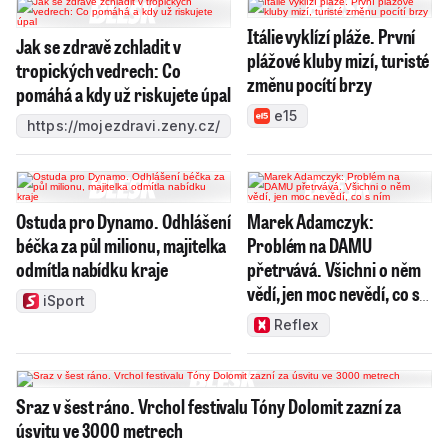
Itálie vyklízí pláže. První
Jak se zdravě zchladit v
plážové kluby mizí, turisté
tropických vedrech: Co
změnu pocítí brzy
pomáhá a kdy už riskujete úpal
e15
https://mojezdravi.zeny.cz/
Ostuda pro Dynamo. Odhlášení
Marek Adamczyk:
béčka za půl milionu, majitelka
Problém na DAMU
odmítla nabídku kraje
přetrvává. Všichni o něm
vědí, jen moc nevědí, co s
iSport
ním
Reflex
Sraz v šest ráno. Vrchol festivalu Tóny Dolomit zazní za
úsvitu ve 3000 metrech