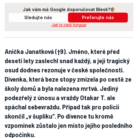
Jak vám má Google doporučovat Blesk?
Sledujte nás
Preferujte nás
Jak to celé funguje
Anička Janatková (†9). Jméno, které před
deseti lety zaslechl snad každý, a její tragický
osud dodnes rezonuje v české společnosti.
Dívenka, která beze stopy zmizela po cestě ze
školy domů a byla nalezena mrtvá. Jediný
podezřelý z únosu a vraždy Otakar T. ale
spáchal sebevraždu. Případ tak pro policii
skončil „v šuplíku“. Po dívence tu kromě
vzpomínek zůstalo jen místo jejího posledního
odpočinku.