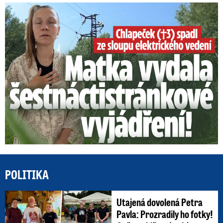
Smrtelný pád chlapce: Matka vydala vyjádření na 16 stran
POLITIKA
Utajená dovolená Petra
Pavla: Prozradily ho fotky!