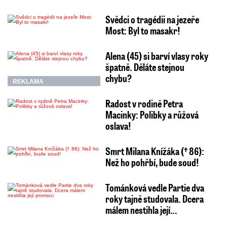
Svědci o tragédii na jezeře
Most: Byl to masakr!
Alena (45) si barví vlasy roky
špatně. Děláte stejnou
chybu?
REKLAMA
Radost v rodině Petra
Macinky: Polibky a růžová
oslava!
Smrt Milana Knížáka († 86):
Než ho pohřbí, bude soud!
Tománková vedle Partie dva
roky tajně studovala. Dcera
málem nestihla její…