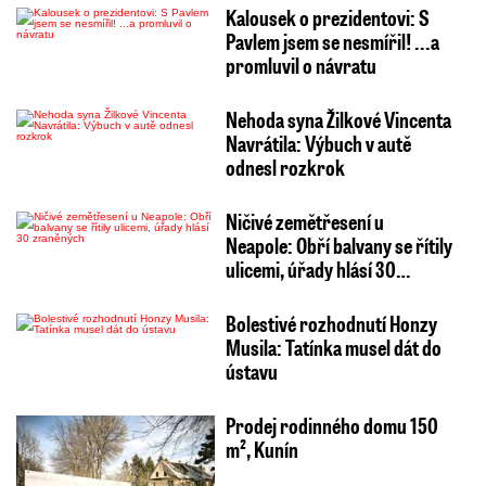
Kalousek o prezidentovi: S
Pavlem jsem se nesmířil! ...a
promluvil o návratu
Nehoda syna Žilkové Vincenta
Navrátila: Výbuch v autě
odnesl rozkrok
Ničivé zemětřesení u
Neapole: Obří balvany se řítily
ulicemi, úřady hlásí 30…
Bolestivé rozhodnutí Honzy
Musila: Tatínka musel dát do
ústavu
Prodej rodinného domu 150
m², Kunín