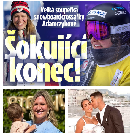
Velká soupeřka Adamczykové: Šokující konec!