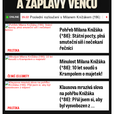
které hoří, uprostřed stojí květináč s kytkou. Pod
náhrobkem je pak starší a rozbité srdíčko
Poslední rozloučení s Milanem Knížákem (†86): Dojemn
15:22
ONLINE
s jménem Aničky. Neutěšenost posledního
Pohřeb Milana Knížáka
místa odpočinku dítěte jako by jeho osudu ještě
(†86): Státní pocty, plná
dodávala na tragičnosti a pochmurnosti.
smuteční síň i nečekaní
řečníci
POLITIKA
Minulost Milana Knížáka
(†86): 10 let soudů s
Krampolem o majetek!
ČESKÉ CELEBRITY
Klausova mrazivá slova
na pohřbu Knížáka
(†86): Přál jsem si, aby
byl vysvobozen z ...
POLITIKA