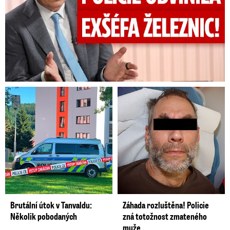
Brutální útok v Tanvaldu:
Záhada rozluštěna! Policie
Několik pobodaných
zná totožnost zmateného
muže