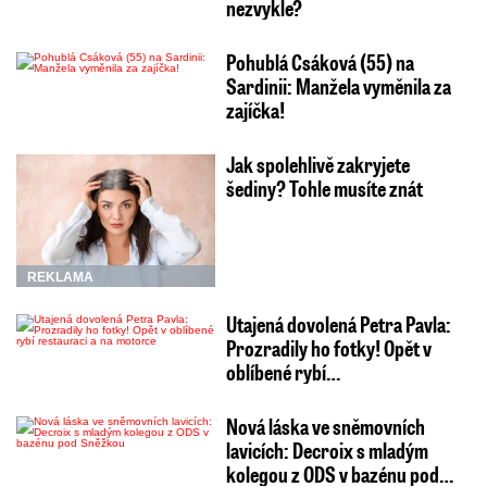
nezvykle?
Pohublá Csáková (55) na
Sardinii: Manžela vyměnila za
zajíčka!
Jak spolehlivě zakryjete
šediny? Tohle musíte znát
REKLAMA
Utajená dovolená Petra Pavla:
Prozradily ho fotky! Opět v
oblíbené rybí…
Nová láska ve sněmovních
lavicích: Decroix s mladým
kolegou z ODS v bazénu pod…