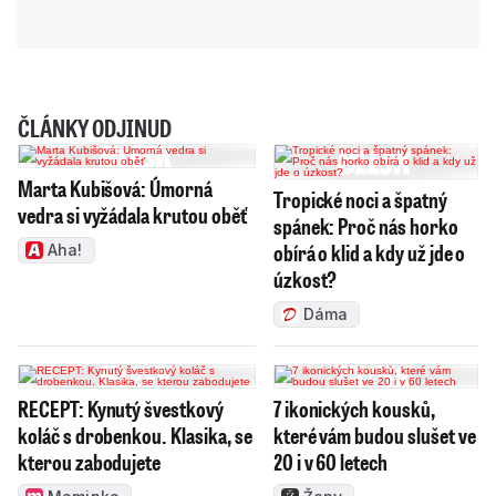
ČLÁNKY ODJINUD
Marta Kubišová: Úmorná
Tropické noci a špatný
vedra si vyžádala krutou oběť
spánek: Proč nás horko
obírá o klid a kdy už jde o
Aha!
úzkost?
Dáma
RECEPT: Kynutý švestkový
7 ikonických kousků,
koláč s drobenkou. Klasika, se
které vám budou slušet ve
kterou zabodujete
20 i v 60 letech