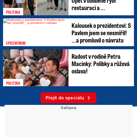
Opět v oblíbené rybí
restauraci a ...
POLITIKA
Kalousek o prezidentovi: S
Pavlem jsem se nesmířil!
...a promluvil o návratu
EPICENTRUM
Radost v rodině Petra
Macinky: Polibky a růžová
oslava!
POLITIKA
Přejít do speciálu