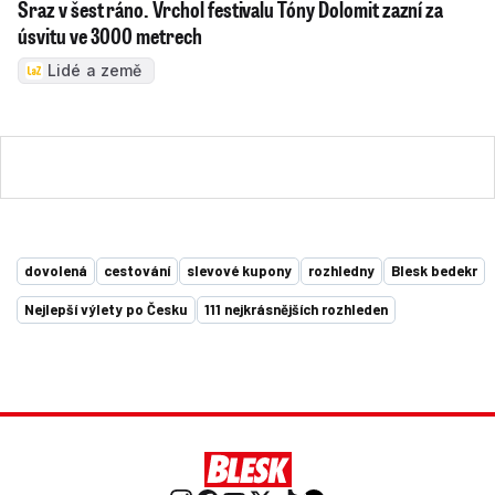
Sraz v šest ráno. Vrchol festivalu Tóny Dolomit zazní za
úsvitu ve 3000 metrech
Lidé a země
dovolená
cestování
slevové kupony
rozhledny
Blesk bedekr
Nejlepší výlety po Česku
111 nejkrásnějších rozhleden