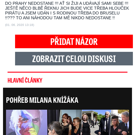
DO PRAHY NEDOSTANE !!! AŤ SI ŽIJI A UDÁVAJÍ SAMI SEBE !!!
JEŠTĚ NĚCO BLBĚ ŘEKNU JICH BUDE VICE TŘEBA HLOUČEK
PIRÁTU A JSEM UDÁN I S RODINOU TŘEBA DO BRUSELU
!!??? TO ANI NÁHODOU TAM MĚ NIKDO NEDOSTANE !!
(01. 06. 2020 13:18)
PŘIDAT NÁZOR
ZOBRAZIT CELOU DISKUSI
HLAVNÍ ČLÁNKY
POHŘEB MILANA KNÍŽÁKA
Posl