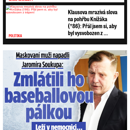
Klausova mrazivá slova
na pohřbu Knížáka
(†86): Přál jsem si, aby
byl vysvobozen z ...
POLITIKA
Maskovaní muži napadli Jaromíra Soukupa: Krvavá nakládačka