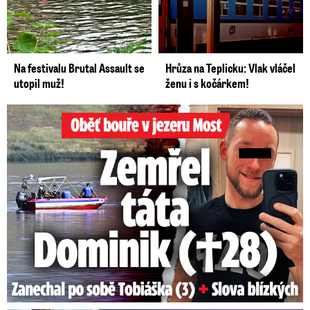
Na festivalu Brutal Assault se
Hrůza na Teplicku: Vlak vláčel
utopil muž!
ženu i s kočárkem!
Oběť bouře v jezeru Most: Zemřel táta Dominik (†28)