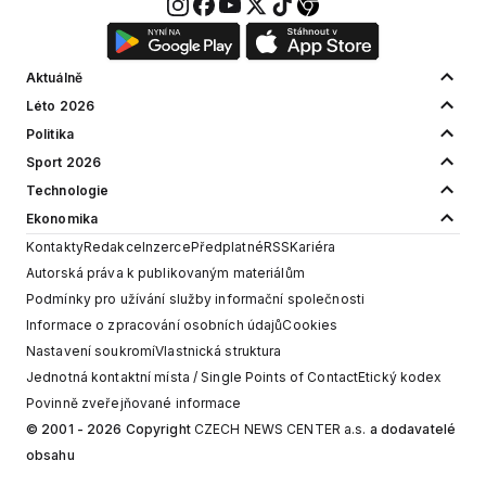
Aktuálně
Léto 2026
Politika
Sport 2026
Technologie
Ekonomika
Kontakty
Redakce
Inzerce
Předplatné
RSS
Kariéra
Autorská práva k publikovaným materiálům
Podmínky pro užívání služby informační společnosti
Informace o zpracování osobních údajů
Cookies
Nastavení soukromí
Vlastnická struktura
Jednotná kontaktní místa / Single Points of Contact
Etický kodex
Povinně zveřejňované informace
© 2001 - 2026 Copyright
CZECH NEWS CENTER a.s.
a dodavatelé
obsahu