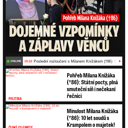
Poslední rozloučení s Milanem Knížákem (†86): Dojemn
15:22
ONLINE
Pohřeb Milana Knížáka
(†86): Státní pocty, plná
smuteční síň i nečekaní
řečníci
POLITIKA
Minulost Milana Knížáka
(†86): 10 let soudů s
Krampolem o majetek!
ČESKÉ CELEBRITY