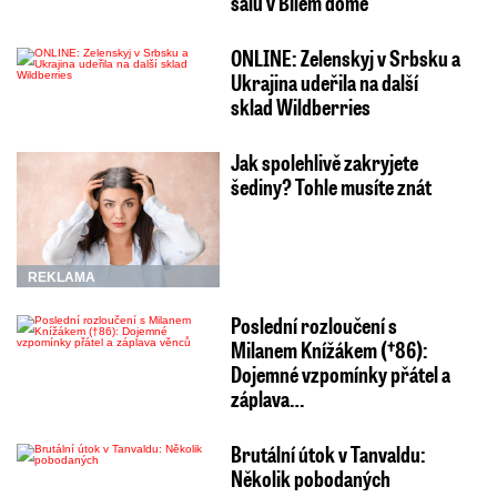
sálu v Bílém domě
ONLINE: Zelenskyj v Srbsku a
Ukrajina udeřila na další
sklad Wildberries
Jak spolehlivě zakryjete
šediny? Tohle musíte znát
REKLAMA
Poslední rozloučení s
Milanem Knížákem (†86):
Dojemné vzpomínky přátel a
záplava…
Brutální útok v Tanvaldu:
Několik pobodaných