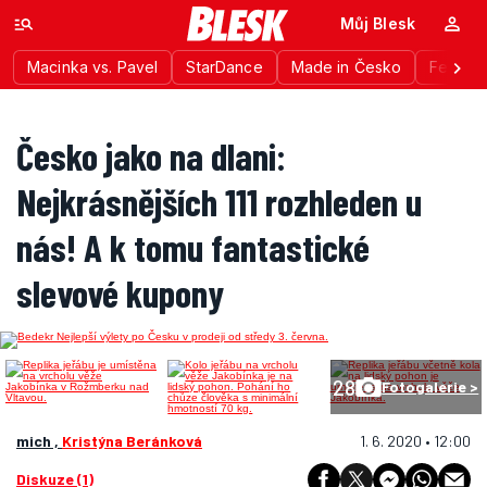
Můj Blesk
Macinka vs. Pavel
StarDance
Made in Česko
Festiva
Česko jako na dlani:
Nejkrásnějších 111 rozhleden u
nás! A k tomu fantastické
slevové kupony
28
Fotogalerie >
mich ,
Kristýna Beránková
1. 6. 2020 • 12:00
Diskuze (1)