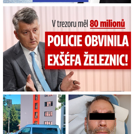
V trezoru měl 80 milionů: Policie obvinila exšéfa železnic!