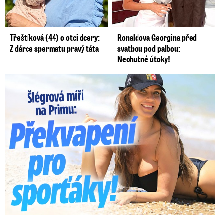
Třeštíková (44) o otci dcery:
Ronaldova Georgina před
Z dárce spermatu pravý táta
svatbou pod palbou:
Nechutné útoky!
Lucie Šlégrová míří na Primu. Překvapení pro sporťáky!