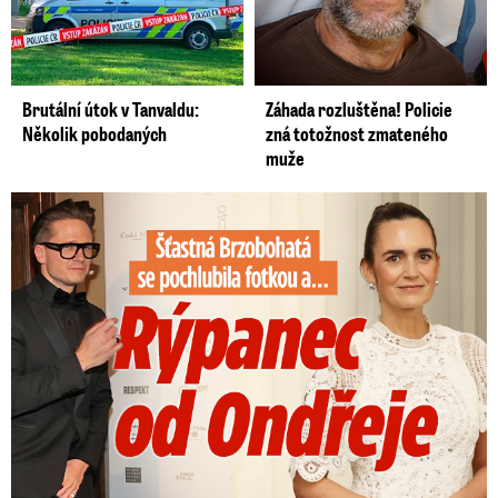
Brutální útok v Tanvaldu:
Záhada rozluštěna! Policie
Několik pobodaných
zná totožnost zmateného
muže
Šťastná Brzobohatá se pochlubila fotkou: Rýpanec od Ondřeje