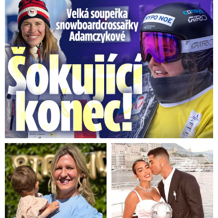
Velká soupeřka Adamczykové: Šokující konec!