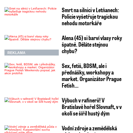
Smrt na silnici v Letňanech:
Policie vyšetřuje tragickou
nehodu motorkáře
Alena (45) si barví vlasy roky
špatně. Děláte stejnou
chybu?
REKLAMA
Sex, fetiš, BDSM, ale i
přednášky, workshopy a
market. Organizátor Prague
Fetish…
Výbuch v rafinerii! V
Bratislavě hořel Slovnaft, v v
okolí se šířil hustý dým
Vodní zdroje a zemědělská