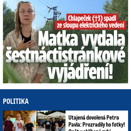
Smrtelný pád chlapce: Matka vydala vyjádření na 16 stran
POLITIKA
Utajená dovolená Petra
Pavla: Prozradily ho fotky!