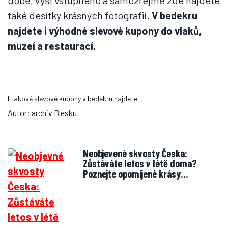
době, výši vstupného a samozřejmě zde najdete
také desítky krásných fotografií.
V bedekru
najdete i výhodné slevové kupony do vlaků,
muzeí a restaurací.
I takové slevové kupony v bedekru najdete.
Autor: archiv Blesku
Neobjevené skvosty Česka:
Zůstáváte letos v létě doma?
Poznejte opomíjené krásy…