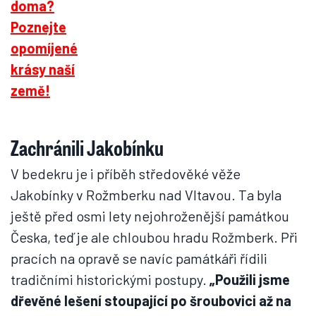
Zachránili Jakobínku
V bedekru je i příběh středověké věže
Jakobínky v Rožmberku nad Vltavou. Ta byla
ještě před osmi lety nejohroženější památkou
Česka, teď je ale chloubou hradu Rožmberk. Při
pracích na opravě se navíc památkáři řídili
tradičními historickými postupy.
„Použili jsme
dřevěné lešení stoupající po šroubovici až na