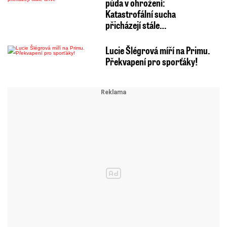
půda v ohrožení:
Katastrofální sucha
přicházejí stále…
Lucie Šlégrová míří na Primu.
Překvapení pro sporťáky!