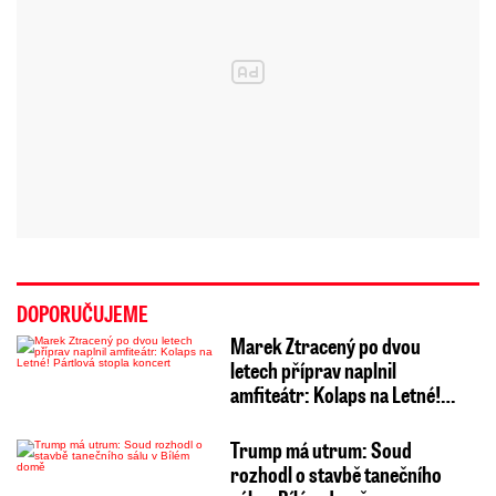
DOPORUČUJEME
Marek Ztracený po dvou
letech příprav naplnil
amfiteátr: Kolaps na Letné!…
Trump má utrum: Soud
rozhodl o stavbě tanečního