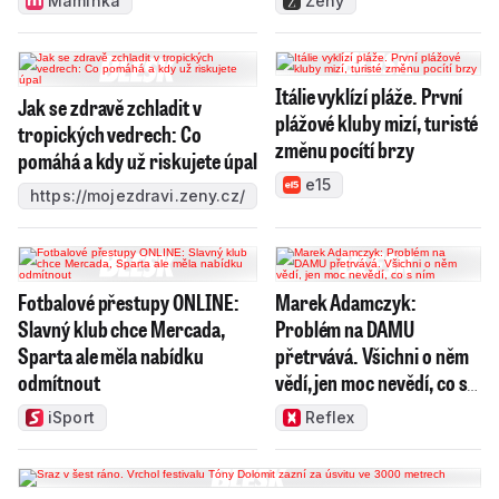
Maminka
Ženy
Itálie vyklízí pláže. První
Jak se zdravě zchladit v
plážové kluby mizí, turisté
tropických vedrech: Co
změnu pocítí brzy
pomáhá a kdy už riskujete úpal
e15
https://mojezdravi.zeny.cz/
Fotbalové přestupy ONLINE:
Marek Adamczyk:
Slavný klub chce Mercada,
Problém na DAMU
Sparta ale měla nabídku
přetrvává. Všichni o něm
odmítnout
vědí, jen moc nevědí, co s
ním
iSport
Reflex