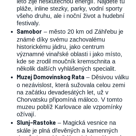
léto žije neskutečnou energií. Najdete tu
pláže, inline stezky, parky, vodní sporty
všeho druhu, ale i noční život a hudební
festivaly.
Samobor
– město 20 km od Záhřebu je
známé díky svému zachovalému
historickému jádru, jako centrum
významné vinařské oblasti i jako místo,
kde se zrodil moučník kremschnita a
několik dalších vyhlášených specialit.
Muzej Domovinskog Rata
– Děsivou válku
o nezávislost, která sužovala celou zemi
na začátku devadesátých let, už v
Chorvatsku připomíná máloco. V tomto
muzeu poblíž Karlovace ale vzpomínky
ožívají.
Slunj–Rastoke
– Magická vesnice na
skále je plná dřevěných a kamenných