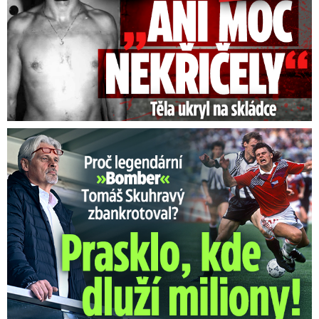
Proč Skuhravý zbankrotoval? Prasklo, kde dluží miliony!