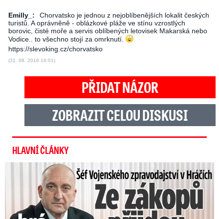
Emilly_:
Chorvatsko je jednou z nejoblíbenějších lokalit českých
turistů. A oprávněně - oblázkové pláže ve stínu vzrostlých
borovic, čisté moře a servis oblíbených letovisek Makarská nebo
Vodice.. to všechno stojí za omrknutí.
https://slevoking.cz/chorvatsko
(31. 08. 2016 16:01)
PŘIDAT NÁZOR
ZOBRAZIT CELOU DISKUSI
HLAVNÍ ČLÁNKY
Šéf Vojenského zpravodajství: Přijdou desetitisíce Ukrajinců