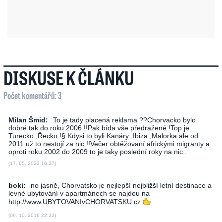
DISKUSE K ČLÁNKU
Počet komentářů: 3
Milan Šmid:
To je tady placená reklama ??Chorvacko bylo
dobré tak do roku 2006 !!Pak bída vše předražené !Top je
Turecko ,Řecko !§ Kdysi to byli Kanáry ,Ibiza ,Malorka ale od
2011 už to nestojí za nic !!Večer obtěžovaní africkými migranty a
oproti roku 2002 do 2009 to je taky poslední roky na nic .
(17. 05. 2023 16:27)
boki:
no jasně, Chorvatsko je nejlepší nejbližší letní destinace a
levné ubytování v apartmánech se najdou na
http://www.UBYTOVANIvCHORVATSKU.cz
(09. 10. 2016 22:22)