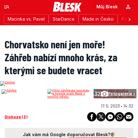
Můj Blesk
Macinka vs. Pavel
StarDance
Made in Česko
Festiva
Chorvatsko není jen moře!
Záhřeb nabízí mnoho krás, za
kterými se budete vracet
32
Fotogalerie >
17. 5. 2023 • 14:32
Diskuze (3)
Jak vám má Google doporučovat Blesk?