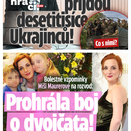
Bolestné vzpomínky Míši Maurerové: Prohrála boj o dvojčata!