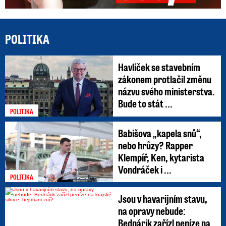
POLITIKA
Havlíček se stavebním
zákonem protlačil změnu
názvu svého ministerstva.
Bude to stát ...
POLITIKA
Babišova „kapela snů“,
nebo hrůzy? Rapper
Klempíř, Ken, kytarista
Vondráček i ...
POLITIKA
Jsou v havarijním stavu,
na opravy nebude:
Bednárik zařízl peníze na