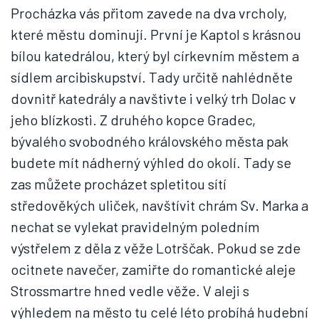
Procházka vás přitom zavede na dva vrcholy,
které městu dominují. První je Kaptol s krásnou
bílou katedrálou, který byl církevním městem a
sídlem arcibiskupství. Tady určitě nahlédněte
dovnitř katedrály a navštivte i velký trh Dolac v
jeho blízkosti. Z druhého kopce Gradec,
bývalého svobodného královského města pak
budete mít nádherný výhled do okolí. Tady se
zas můžete procházet spletitou sítí
středověkých uliček, navštívit chrám Sv. Marka a
nechat se vylekat pravidelným poledním
výstřelem z děla z věže Lotrščak. Pokud se zde
ocitnete navečer, zamiřte do romantické aleje
Strossmartre hned vedle věže. V aleji s
výhledem na město tu celé léto probíhá hudební