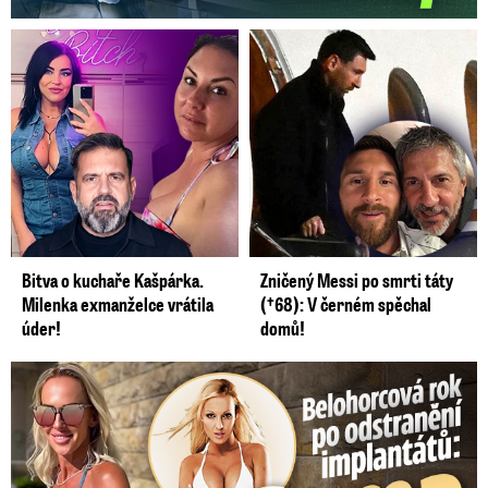
Bitva o kuchaře Kašpárka.
Zničený Messi po smrti táty
Milenka exmanželce vrátila
(†68): V černém spěchal
úder!
domů!
Belohorcová rok po odstranění implantátů: Konečně sama sebou