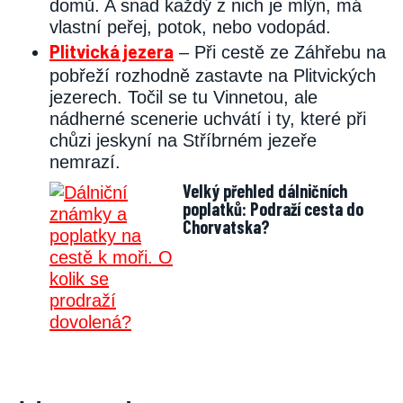
domů. A snad každý z nich je mlýn, má
vlastní peřej, potok, nebo vodopád.
Plitvická jezera
– Při cestě ze Záhřebu na
pobřeží rozhodně zastavte na Plitvických
jezerech. Točil se tu Vinnetou, ale
nádherné scenerie uchvátí i ty, které při
chůzi jeskyní na Stříbrném jezeře
nemrazí.
Velký přehled dálničních
poplatků: Podraží cesta do
Chorvatska?