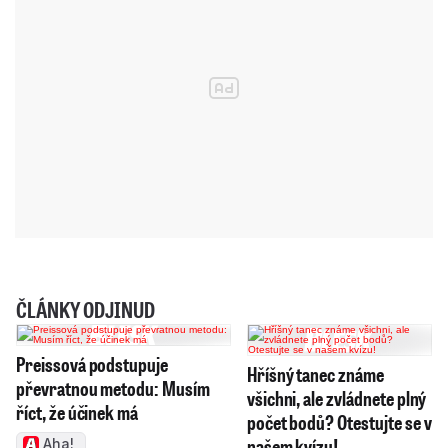
ČLÁNKY ODJINUD
Preissová podstupuje
Hříšný tanec známe
převratnou metodu: Musím
všichni, ale zvládnete plný
říct, že účinek má
počet bodů? Otestujte se v
našem kvízu!
Aha!