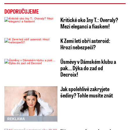
DOPORUČUJEME
Kritické oko Iny T.: Overaly?
Mezi elegancí a fiaskem!
K Zemi letí obří asteroid:
Hrozí nebezpečí?
Úsměvy v Dámském klubu a
pak… Dýka do zad od
Decroix!
Jak spolehlivě zakryjete
šediny? Tohle musíte znát
REKLAMA