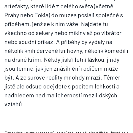
artefakty, které lidé z celého světa (včetně
Prahy nebo Tokia) do muzea poslali společně s
příběhem, jenž se k nim váže. Najdete tu
všechno od sekery nebo mikiny až po vibrátor
nebo soudní příkaz. A příběhy by vydaly na
několik knih červené knihovny, několik komedií i
na drsné krimi. Někdy jiskří letní láskou, jindy
jsou temné, jak jen znásilnění rodičem může
být. A ze surové reality mnohdy mrazí. Téměř
jistě ale odsud odejdete s pocitem lehkosti a
nadhledem nad malicherností mezilidských
vztahů.
Exponáty v muzeu rozchodů jsou různé, stejně jako příběhy, které se s