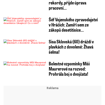
rekordy, přijde úprava
pracovní…
Šéf Vojenského zpravodajství
v Hráčích: Zamíří sem ze
zákopů desetitisíce…
Sisa Sklovská (60) dráždí v
plavkách z dovolené: Žhavá
šelma!
Bolestné vzpomínky Míši
Maurerové na rozvod:
Prohrála boj o dvojčata!