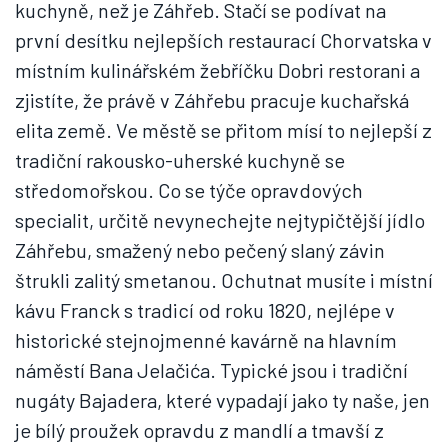
kuchyně, než je Záhřeb. Stačí se podívat na
první desítku nejlepších restaurací Chorvatska v
místním kulinářském žebříčku Dobri restorani a
zjistíte, že právě v Záhřebu pracuje kuchařská
elita země. Ve městě se přitom mísí to nejlepší z
tradiční rakousko-uherské kuchyně se
středomořskou. Co se týče opravdových
specialit, určitě nevynechejte nejtypičtější jídlo
Záhřebu, smažený nebo pečený slaný závin
štrukli zalitý smetanou. Ochutnat musíte i místní
kávu Franck s tradicí od roku 1820, nejlépe v
historické stejnojmenné kavárně na hlavním
náměstí Bana Jelačića. Typické jsou i tradiční
nugáty Bajadera, které vypadají jako ty naše, jen
je bílý proužek opravdu z mandlí a tmavší z