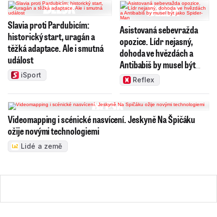
Slavia proti Pardubicím:
Asistovaná sebevražda
historický start, uragán a
opozice. Lídr nejasný,
těžká adaptace. Ale i smutná
dohoda ve hvězdách a
událost
Antibabiš by musel být
jako Spider-Man
iSport
Reflex
Videomapping i scénické nasvícení. Jeskyně Na Špičáku
ožije novými technologiemi
Lidé a země