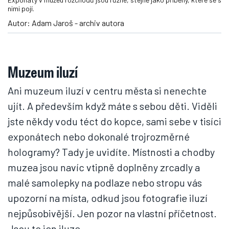
nimi pojí.
Autor: Adam Jaroš - archiv autora
Muzeum iluzí
Ani muzeum iluzí v centru města si nenechte
ujít. A především když máte s sebou děti. Viděli
jste někdy vodu téct do kopce, sami sebe v tisíci
exponátech nebo dokonalé trojrozměrné
hologramy? Tady je uvidíte. Místnosti a chodby
muzea jsou navíc vtipně doplněny zrcadly a
malé samolepky na podlaze nebo stropu vás
upozorní na místa, odkud jsou fotografie iluzí
nejpůsobivější. Jen pozor na vlastní příčetnost.
Jsou to jen iluze.