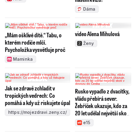
Dáma
video Alena Mihulová
„Mám ošklivé dítě.“ Tabu, o
kterém rodiče mlčí.
Ženy
Psycholožka vysvětluje proč
Maminka
Jak se zdravě zchladit v
Rusko vypadlo z dvacítky,
tropických vedrech: Co
vládu přebírá sever.
pomáhá a kdy už riskujete úpal
Žebříček ukazuje, kdo za
20 let udělal největší skok
https://mojezdravi.zeny.cz/
v dovozu do Česka
e15