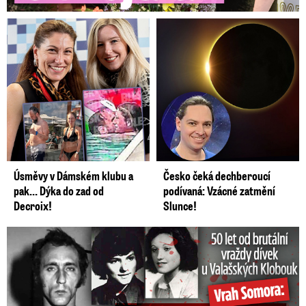
Úsměvy v Dámském klubu a
Česko čeká dechberoucí
pak… Dýka do zad od
podívaná: Vzácné zatmění
Decroix!
Slunce!
50 let od běsnění Somory: Těla dívek vrah ukryl na skládce