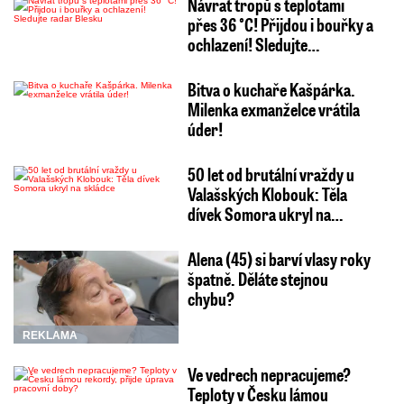
Návrat tropů s teplotami
přes 36 °C! Přijdou i bouřky a
ochlazení! Sledujte…
Bitva o kuchaře Kašpárka.
Milenka exmanželce vrátila
úder!
50 let od brutální vraždy u
Valašských Klobouk: Těla
dívek Somora ukryl na…
Alena (45) si barví vlasy roky
špatně. Děláte stejnou
chybu?
REKLAMA
Ve vedrech nepracujeme?
Teploty v Česku lámou