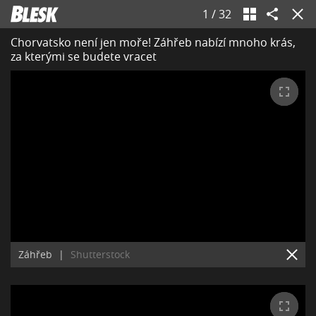
1
/
32
Chorvatsko není jen moře! Záhřeb nabízí mnoho krás,
za kterými se budete vracet
Záhřeb
|
Shutterstock