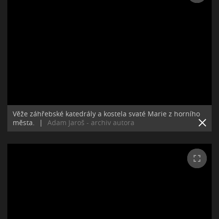
Věže záhřebské katedrály a kostela svaté Marie z horního
města.
|
Adam Jaroš - archiv autora