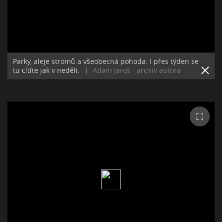
Parky, aleje stromů a všeobecná pohoda. I přes týden se
tu cítíte jak v neděli.
|
Adam Jaroš - archiv autora