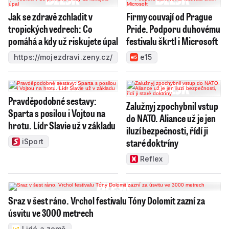
Jak se zdravě zchladit v
Firmy couvají od Prague
tropických vedrech: Co
Pride. Podporu duhovému
pomáhá a kdy už riskujete úpal
festivalu škrtl i Microsoft
https://mojezdravi.zeny.cz/
e15
Pravděpodobné sestavy:
Zalužnyj zpochybnil vstup
Sparta s posilou i Vojtou na
do NATO. Aliance už je jen
hrotu. Lídr Slavie už v základu
iluzí bezpečnosti, řídí ji
staré doktríny
iSport
Reflex
Sraz v šest ráno. Vrchol festivalu Tóny Dolomit zazní za
úsvitu ve 3000 metrech
Lidé a země