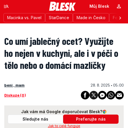
Můj Blesk
Macinka vs. Pavel
StarDance
Made in Česko
Festiva
Co umí jablečný ocet? Využijte
ho nejen v kuchyni, ale i v péči o
tělo nebo o domácí mazlíčky
beni , mam
28. 8. 2025 • 05:00
Diskuze (0)
Jak vám má Google doporučovat Blesk?
Sledujte nás
Preferujte nás
Jak to celé funguje