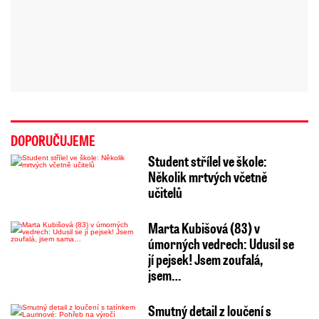
DOPORUČUJEME
Student střílel ve škole:
Několik mrtvých včetně
učitelů
Marta Kubišová (83) v
úmorných vedrech: Udusil se
jí pejsek! Jsem zoufalá,
jsem…
Smutný detail z loučení s