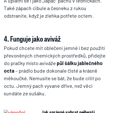
A uplatní se i jako „lapač“ pachu v ledničkách.
Také zápach cibule a česneku z rukou
odstraníte, když je zlehka potřete octem.
4. Funguje jako aviváž
Pokud chcete mít oblečení jemné i bez použití
převoněných chemických prostředků, přidejte
do pračky místo aviváže
půl šálku jablečného
octa
– prádlo bude dokonale čisté a krásně
měkoučké. Nemusíte se bát, že bude cítit po
octu. Jemný pach vyvane dříve, než věci
sundáte ze sušáku.
Jak správně vybrat nejhezčí