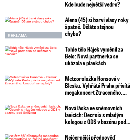
Kde bude největší vedro?
Alena (45) si barví vlasy roky
špatně. Děláte stejnou
chybu?
REKLAMA
Tohle tělo Hájek vyměnil za
Belo: Nová partnerka se
ukázala v plavkách
Meteoroložka Honsová v
Blesku: Vyhřátá Praha přivítá
megakoncert Ztraceného.…
Nová láska ve sněmovních
lavicích: Decroix s mladým
kolegou z ODS v bazénu pod…
Nejčernější předpověď