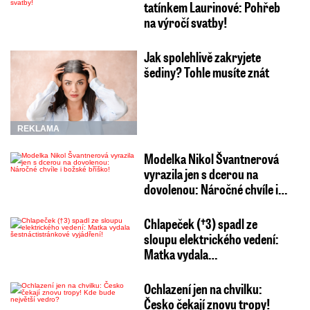
tatínkem Laurinové: Pohřeb
na výročí svatby!
Jak spolehlivě zakryjete
šediny? Tohle musíte znát
REKLAMA
Modelka Nikol Švantnerová
vyrazila jen s dcerou na
dovolenou: Náročné chvíle i…
Chlapeček (†3) spadl ze
sloupu elektrického vedení:
Matka vydala…
Ochlazení jen na chvilku:
Česko čekají znovu tropy!