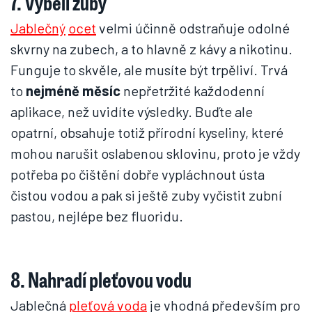
7. Vybělí zuby
Jablečný
ocet
velmi účinně odstraňuje odolné
skvrny na zubech, a to hlavně z kávy a nikotinu.
Funguje to skvěle, ale musíte být trpěliví. Trvá
to
nejméně měsíc
nepřetržité každodenní
aplikace, než uvidíte výsledky. Buďte ale
opatrní, obsahuje totiž přírodní kyseliny, které
mohou narušit oslabenou sklovinu, proto je vždy
potřeba po čištění dobře vypláchnout ústa
čistou vodou a pak si ještě zuby vyčistit zubní
pastou, nejlépe bez fluoridu.
8. Nahradí pleťovou vodu
Jablečná
pleťová voda
je vhodná především pro