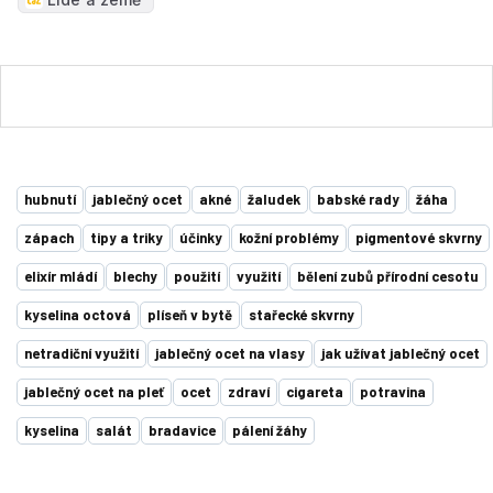
hubnutí
jablečný ocet
akné
žaludek
babské rady
žáha
zápach
tipy a triky
účinky
kožní problémy
pigmentové skvrny
elixír mládí
blechy
použití
využití
bělení zubů přírodní cesotu
kyselina octová
plíseň v bytě
stařecké skvrny
netradiční využití
jablečný ocet na vlasy
jak užívat jablečný ocet
jablečný ocet na pleť
ocet
zdraví
cigareta
potravina
kyselina
salát
bradavice
pálení žáhy