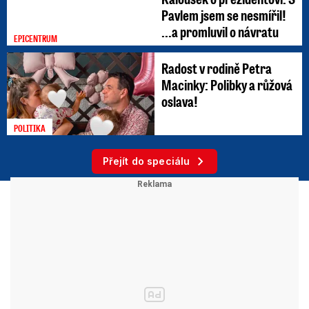
Pavlem jsem se nesmířil!
...a promluvil o návratu
EPICENTRUM
Radost v rodině Petra
Macinky: Polibky a růžová
oslava!
POLITIKA
Přejít do speciálu