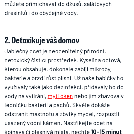
můžete přimíchávat do džusů, salátových
dresinků i do obyčejné vody.
2. Detoxikuje váš domov
Jablečný ocet je neocenitelný přírodní,
netoxický čisticí prostředek. Kyselina octová,
kterou obsahuje, dokonale zabíjí mikroby,
bakterie a brzdí růst plísní. Už naše babičky ho
využívaly také jako dezinfekci, přidávaly ho do
vody na vytírání,
mytí oken
nebo jím zbavovaly
ledničku bakterií a pachů. Skvěle dokáže
odstranit mastnotu a zbytky mýdel, rozpustit
usazený vodní kámen. Nastříkejte ocet na
špinavá či plesnivá místa, nechte
10–15 minut