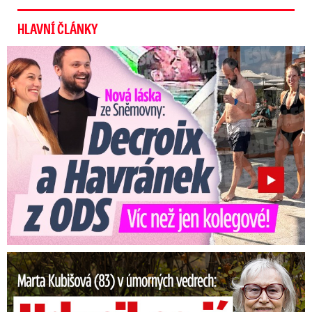
HLAVNÍ ČLÁNKY
Nová láska ve Sněmovně: Decroix s mladým kolegou z ODS
Marta Kubišová (83) v úmorných vedrech: Udusil se jí pejsek!