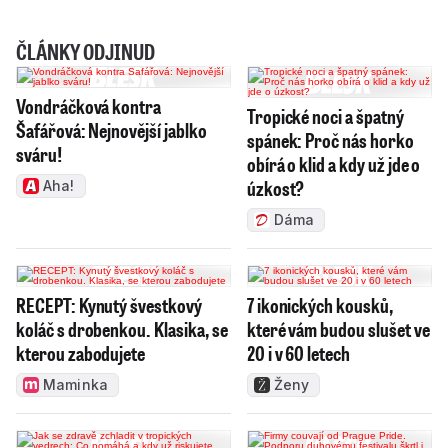
ČLÁNKY ODJINUD
Vondráčková kontra
Tropické noci a špatný
Šafářová: Nejnovější jablko
spánek: Proč nás horko
sváru!
obírá o klid a kdy už jde o
úzkost?
Aha!
Dáma
RECEPT: Kynutý švestkový
7 ikonických kousků,
koláč s drobenkou. Klasika, se
které vám budou slušet ve
kterou zabodujete
20 i v 60 letech
Maminka
Ženy