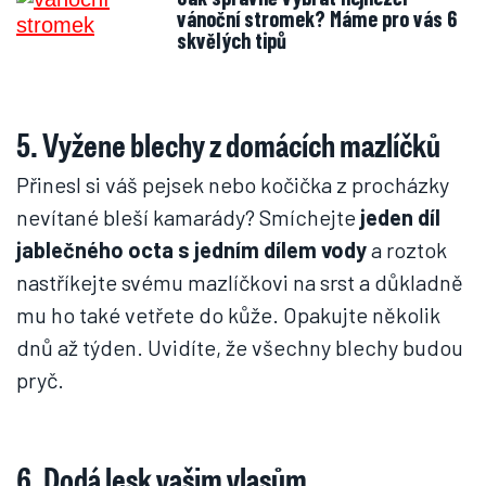
vánoční stromek? Máme pro vás 6
skvělých tipů
5. Vyžene blechy z domácích mazlíčků
Přinesl si váš pejsek nebo kočička z procházky
nevítané bleší kamarády? Smíchejte
jeden díl
jablečného octa s jedním dílem vody
a roztok
nastříkejte svému mazlíčkovi na srst a důkladně
mu ho také vetřete do kůže. Opakujte několik
dnů až týden. Uvidíte, že všechny blechy budou
pryč.
6. Dodá lesk vašim vlasům