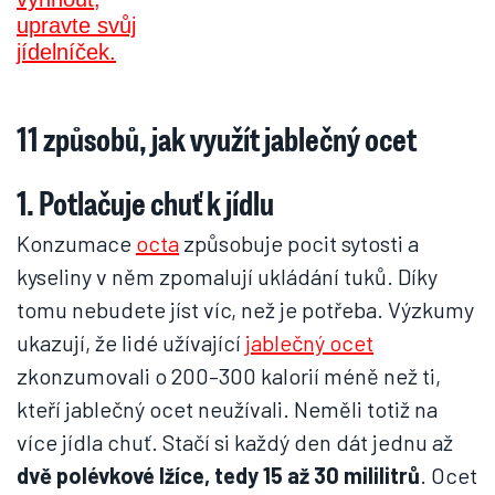
11 způsobů, jak využít jablečný ocet
1. Potlačuje chuť k jídlu
Konzumace
octa
způsobuje pocit sytosti a
kyseliny v něm zpomalují ukládání tuků. Díky
tomu nebudete jíst víc, než je potřeba. Výzkumy
ukazují, že lidé užívající
jablečný ocet
zkonzumovali o 200–300 kalorií méně než ti,
kteří jablečný ocet neužívali. Neměli totiž na
více jídla chuť. Stačí si každý den dát jednu až
dvě polévkové lžíce, tedy 15 až 30 mililitrů
. Ocet