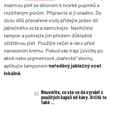
mastnou pleť se sklonem k tvorbě pupínků a
rozšířeným pórům. Připravíte si ji snadno. Do
dvou dílů převařené vody přidejte jeden díl
jablečného octa a zamíchejte. Navlhčete
tampon a potírejte jím předem důkladně
očištěnou pleť. Použijte večer a ráno před
nanesením krému. Pokud vás trápí jizvičky po
akné nebo pigmentové „stařecké“ skvrny,
aplikujte tamponem
neředěný jablečný ocet
lokálně.
Neuvěříte, co vše se dá vyrobit z
použitých kapslí od kávy. Určitě to
také …