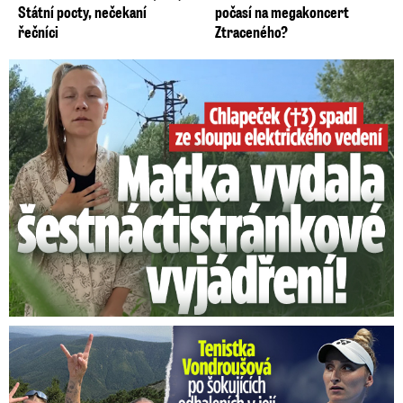
Státní pocty, nečekaní
počasí na megakoncert
řečníci
Ztraceného?
Smrtelný pád chlapce: Matka vydala vyjádření na 16 stran
Vondroušová po šokujících odhaleních v kauze: Záhadný vzkaz!