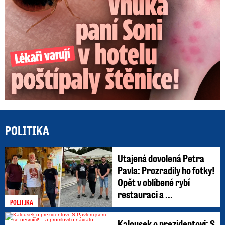
POLITIKA
Utajená dovolená Petra
Pavla: Prozradily ho fotky!
Opět v oblíbené rybí
restauraci a ...
POLITIKA
Kalousek o prezidentovi: S