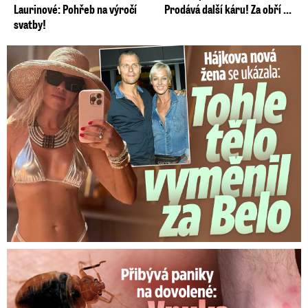
Laurinové: Pohřeb na výročí
Prodává další káru! Za obří ...
svatby!
Tohle tělo nahradilo Belo: Nová partnerka se ukázala...
Panika na dovolené: Vnuka Soni v hotelu poštípaly štěnice!