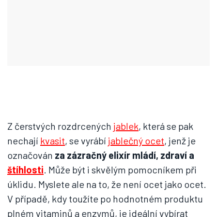
Z čerstvých rozdrcených
jablek
, která se pak
nechají
kvasit
, se vyrábí
jablečný ocet
, jenž je
označován
za zázračný elixír mládí, zdraví a
štíhlosti
. Může být i skvělým pomocníkem při
úklidu. Myslete ale na to, že není ocet jako ocet.
V případě, kdy toužíte po hodnotném produktu
plném vitaminů a enzymů, je ideální vybírat