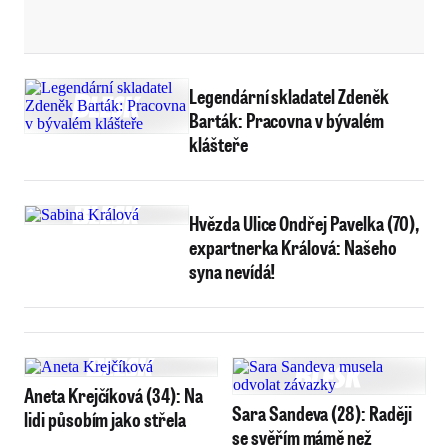
Legendární skladatel Zdeněk
Barták: Pracovna v bývalém
klášteře
Hvězda Ulice Ondřej Pavelka (70),
expartnerka Králová: Našeho
syna nevídá!
Aneta Krejčíková (34): Na
Sara Sandeva (28): Raději
lidi působím jako střela
se svěřím mámě než