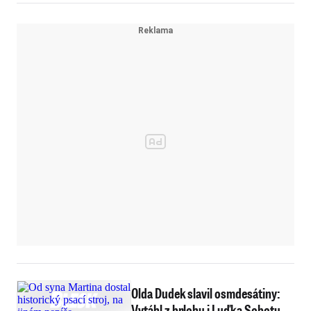
Olda Dudek slavil osmdesátiny:
Vytáhl z brlohu i Luďka Sobotu