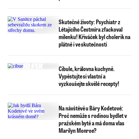
Skutečné životy: Psychiatr z
Létajícího Čestmíra zfackoval
milenku! Křiváček byl cholerik na
plátně i ve skutečnosti
Cibule, královna kuchyně.
Vypěstujte si vlastní a
vyzkoušejte skvělé recepty!
Na návštěvě u Báry Kodetové:
Proč nemůže s rodinou bydlet v
pražském bytě a má doma vlas
Marilyn Monroe?