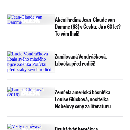
Akční hrdina Jean-Claude van
Damme (63) v Česku: Já a 63 let?
To vám lhali!
Zamilovaná Vondráčková:
Líbačka před rodiči!
Zemřela americká básnířka
Louise Glücková, nositelka
Nobelovy ceny za literaturu
Druhá tvář herečky a