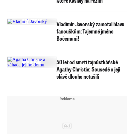
které kašlaly na režim
Vladimír Javorský zamotal hlavu
fanouškům: Tajemné jméno
Bočemuni!
50 let od smrti tajnůstkářské
Agathy Christie: Sousedé o její
slávě dlouho netušili