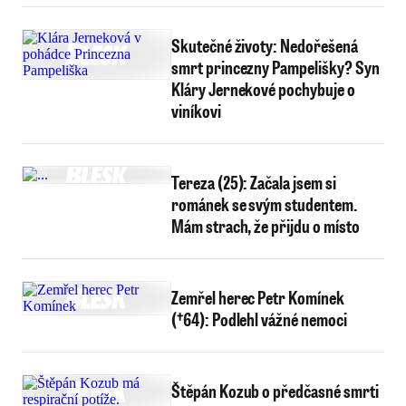
Skutečné životy: Nedořešená
smrt princezny Pampelišky? Syn
Kláry Jernekové pochybuje o
viníkovi
Tereza (25): Začala jsem si
románek se svým studentem.
Mám strach, že přijdu o místo
Zemřel herec Petr Komínek
(†64): Podlehl vážné nemoci
Štěpán Kozub o předčasné smrti