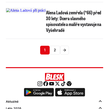
Alena Ladová zemřela (†66) před
30 lety: Dcera slavného
spisovatele a malíře vystavuje na
Vyšehradě
1
2
Aktuálně
Léto 2026