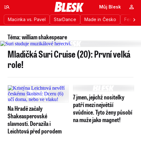
Můj Blesk
Macinka vs. Pavel
StarDance
Made in Česko
Festiva
Téma: william shakespeare
Mladičká Suri Cruise (20): První velká
role!
7 jmen, jejichž nositelky
patří mezi největší
Na Hradě začaly
svůdnice. Tyto ženy působí
Shakeasperovské
na muže jako magnet!
slavnosti. Dorazila i
Leichtová před porodem