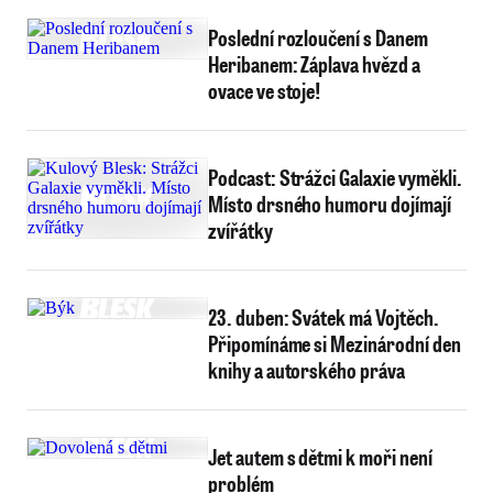
Poslední rozloučení s Danem
Heribanem: Záplava hvězd a
ovace ve stoje!
Podcast: Strážci Galaxie vyměkli.
Místo drsného humoru dojímají
zvířátky
23. duben: Svátek má Vojtěch.
Připomínáme si Mezinárodní den
knihy a autorského práva
Jet autem s dětmi k moři není
problém