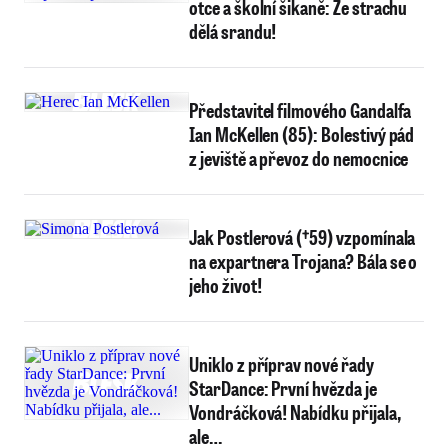
otce a školní šikaně: Ze strachu
dělá srandu!
Představitel filmového Gandalfa
Ian McKellen (85): Bolestivý pád
z jeviště a převoz do nemocnice
Jak Postlerová (†59) vzpomínala
na expartnera Trojana? Bála se o
jeho život!
Uniklo z příprav nové řady
StarDance: První hvězda je
Vondráčková! Nabídku přijala,
ale…