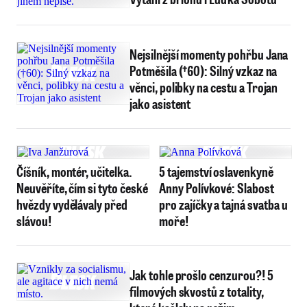
Nejsilnější momenty pohřbu Jana
Potměšila (†60): Silný vzkaz na
věnci, polibky na cestu a Trojan
jako asistent
Číšník, montér, učitelka.
5 tajemství oslavenkyně
Neuvěříte, čím si tyto české
Anny Polívkové: Slabost
hvězdy vydělávaly před
pro zajíčky a tajná svatba u
slávou!
moře!
Jak tohle prošlo cenzurou?! 5
filmových skvostů z totality,