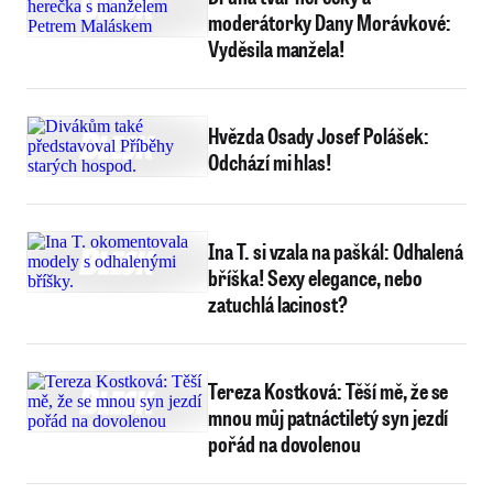
moderátorky Dany Morávkové:
Vyděsila manžela!
Hvězda Osady Josef Polášek:
Odchází mi hlas!
Ina T. si vzala na paškál: Odhalená
bříška! Sexy elegance, nebo
zatuchlá lacinost?
Tereza Kostková: Těší mě, že se
mnou můj patnáctiletý syn jezdí
pořád na dovolenou