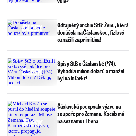
vůle?
Odtajněný archiv StB: Ženu, která
donášela na Čáslavskou, fízlové
označili za primitiva!
Spisy StB o Čáslavské (†74):
Vyhodila milion dolarů a manžel
byl na infarkt!
Čáslavská podepsala výzvu na
soupeře pro Zemana. Kocáb má
na seznamu i Ebena