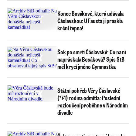
Konec Bosákové, která udávala
Čáslavskou: U Fausta jí praskla
krční tepna!
Šok po smrti Čáslavské: Co na ni
napráskala Bosáková? Spis StB
měl krycí jméno Gymnastka
Státní pohřeb Věry Čáslavské
(†74) rodina odmítla: Poslední
rozloučení proběhne v Národním
divadle