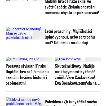
Mobilní hra o Praze sklízí ve
světě úspěch: Získala prestižní
ocenění a chystá se pokračování!
Letní prázdniny: Mají školáci
úplně vypnout, nebo se trochu
učit? Odborníci se shodují
Postavte si vlastní Prahu!
Skutečné životy: Naděje
Digitální hra za 1,5 milionu
české gymnastiky téměř
seznámí hráče s historií i
zničila Věru Čáslavskou!
osobnostmi
Eva Bosáková zemřela nad
obědem ve vinárně
Pohyblivá a 7,5 tuny těžká socha