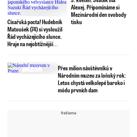
Alexej. Připomínáme si
Mezinárodní den svobody
Císařská pocta! Hudebník
tisku
Matoušek (74) si vysloužil
Řád vycházejícího slunce.
Hraje na nejobtížnější
flétnu na světě
Přes milion návštěvníků v
Národním muzeu za loňský rok:
Letos chystá velkolepé baroko i
módu prvních dam