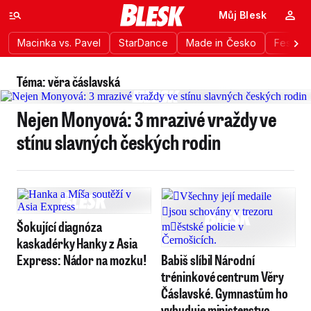
Můj Blesk
Macinka vs. Pavel
StarDance
Made in Česko
Festiva
Téma: věra čáslavská
Nejen Monyová: 3 mrazivé vraždy ve
stínu slavných českých rodin
Šokující diagnóza
kaskadérky Hanky z Asia
Express: Nádor na mozku!
Babiš slíbil Národní
tréninkové centrum Věry
Čáslavské. Gymnastům ho
vybuduje ministerstvo