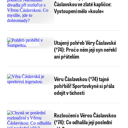
Čáslavskou ve zlaté kapličce:
Vystoupení mělo »koule«
Utajený pohřeb Věry Čáslavské
(†74): Proč o něm její syn neřekl
ani přátelům
Věru Čáslavskou (†74) tajně
pohřbili! Sportovkyně si přála
odejít v tichosti
Rozloučení s Věrou Čáslavskou
(†74): Co odhalila její poslední