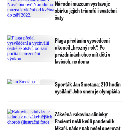
Národní muzeum vystavuje
sbírku jejích triumfů i svatební
šaty
Plaga předáním vysvědčení
ukončil „hrozný rok“. Po
prázdninách chce mít děti v
lavicích, ne doma
Sporťák Jan Smetana: 210 hodin
vysílání! Jeho snem je olympiáda
Zákeřná rakovina slinivky:
Pacienti nešli kvůli pandemii k
lékaři, nádor pak nešel operovat