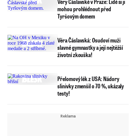
Věry Čáslavské v Praze: Lidé si ji
mohou prohlédnout před
Tyršovým domem
Věra Čáslavská: Osudoví muži
slavné gymnastky a její nejtěžší
životní zkouška!
Přelomový lék z USA: Nádory
slinivky zmenšil o 70 %, ukázaly
testy!