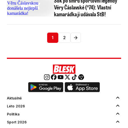
Šok po smrti sportovní legendy
Věry Čáslavské (†74): Vlastní
kamarádka ji udávala StB!
1
2
Aktuálně
Léto 2026
Politika
Sport 2026