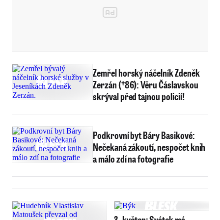
Zemřel horský náčelník Zdeněk
Zerzán (†86): Věru Čáslavskou
skrýval před tajnou policií!
Podkrovní byt Báry Basikové:
Nečekaná zákoutí, nespočet knih
a málo zdí na fotografie
3. květen: Svátek má