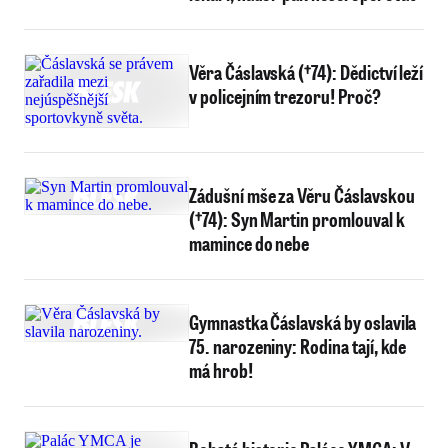
Věra Čáslavská (†74): Dědictví leží
v policejním trezoru! Proč?
Zádušní mše za Věru Čáslavskou
(†74): Syn Martin promlouval k
mamince do nebe
Gymnastka Čáslavská by oslavila
75. narozeniny: Rodina tají, kde
má hrob!