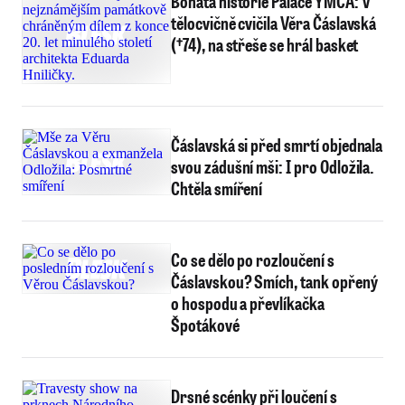
Bohatá historie Paláce YMCA: V
tělocvičně cvičila Věra Čáslavská
(†74), na střeše se hrál basket
Čáslavská si před smrtí objednala
svou zádušní mši: I pro Odložila.
Chtěla smíření
Co se dělo po rozloučení s
Čáslavskou? Smích, tank opřený
o hospodu a převlíkačka
Špotákové
Drsné scénky při loučení s