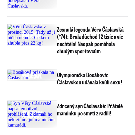
Zesnulá legenda Věra Čáslavská
(†74): Brala důchod 12 tisíc a víc
nechtěla! Naopak pomáhala
chudým sportovcům
Olympionička Bosáková:
Čáslavskou udávala kvůli sexu!
Zdrcený syn Čáslavské: Přátelé
maminku po smrti zradili!