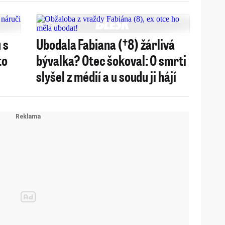
 s
Ubodala Fabiana (†8) žárlivá
to
bývalka? Otec šokoval: O smrti
slyšel z médií a u soudu ji hájí