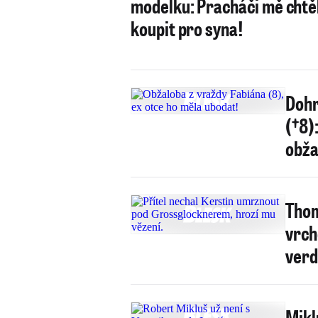
modelku: Pracháči mě chtěl
koupit pro syna!
Dohr
(†8)
obža
Thom
vrch
verd
Mikl