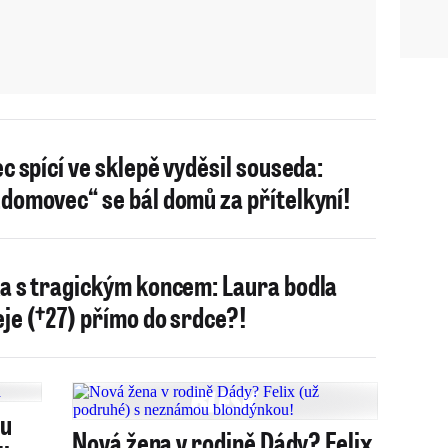
ec spící ve sklepě vyděsil souseda:
domovec“ se bál domů za přítelkyní!
a s tragickým koncem: Laura bodla
je (†27) přímo do srdce?!
ou
Nová žena v rodině Dády? Felix