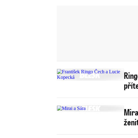
Ring
přít
Mira
ženi