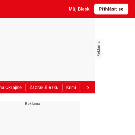
Můj Blesk
Přihlásit se
na Ukrajině
Zázrak Blesku
Krimi
Donald Trump
Sport