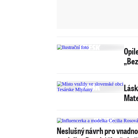
Opil
„Bez
Lásk
Mate
Neslušný návrh pro vnadn