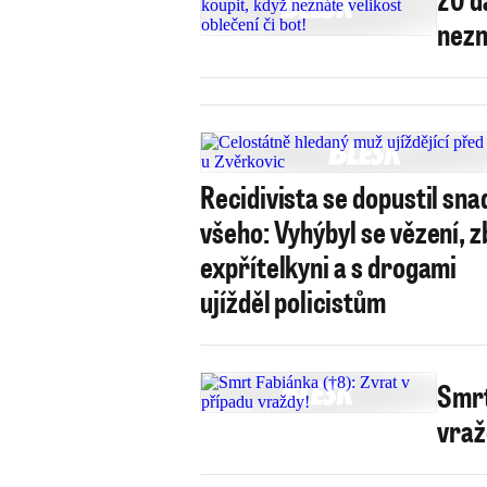
nezn
Recidivista se dopustil sna
všeho: Vyhýbyl se vězení, z
expřítelkyni a s drogami
ujížděl policistům
Smrt
vraž