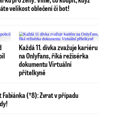
áte velikost oblečení či bot!
d
Každá 11. dívka zvažuje kariéru
bil
na OnlyFans, říká režisérka
dokumentu Virtuální
přítelkyně
 Fabiánka (†8): Zvrat v případu
dy!