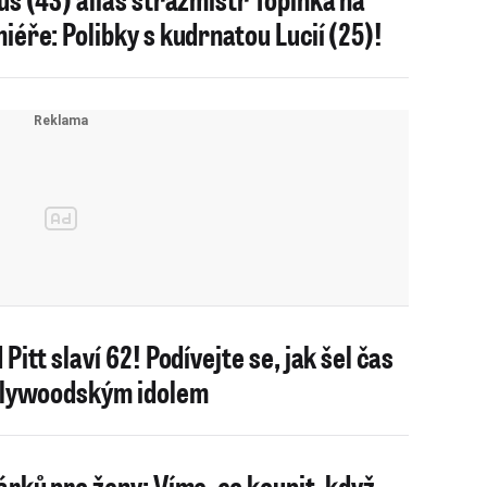
iéře: Polibky s kudrnatou Lucií (25)!
Pitt slaví 62! Podívejte se, jak šel čas
llywoodským idolem
árků pro ženy: Víme, co koupit, když