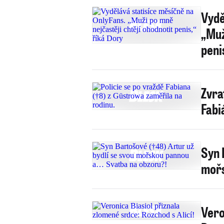
Vydě
„Muž
peni
Zvra
Fabi
Syn 
mořs
Vero