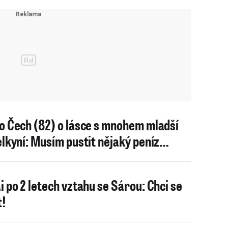
o Čech (82) o lásce s mnohem mladší
elkyní: Musím pustit nějaký peníz…
i po 2 letech vztahu se Sárou: Chci se
t!