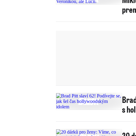
prem
Brad 
s ho
20 d