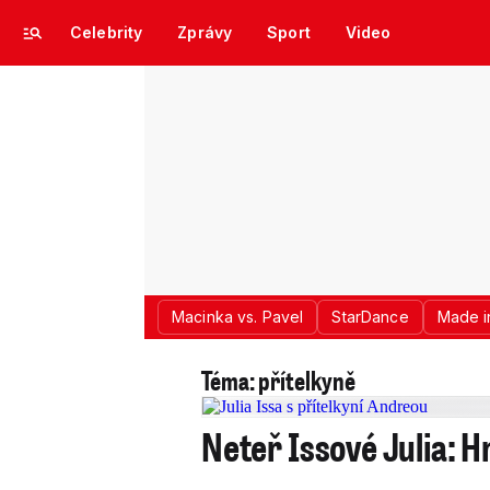
Celebrity
Zprávy
Sport
Video
Macinka vs. Pavel
StarDance
Made i
Téma: přítelkyně
Neteř Issové Julia: 