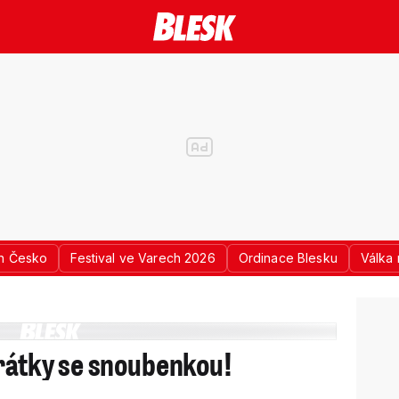
n Česko
Festival ve Varech 2026
Ordinace Blesku
Válka 
Hrátky se snoubenkou!