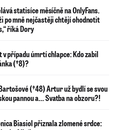
lává statisíce měsíčně na OnlyFans.
i po mně nejčastěji chtějí ohodnotit
s,“ říká Dory
t v případu úmrtí chlapce: Kdo zabil
ánka (†8)?
Bartošové (†48) Artur už bydlí se svou
kou pannou a… Svatba na obzoru?!
nica Biasiol přiznala zlomené srdce: