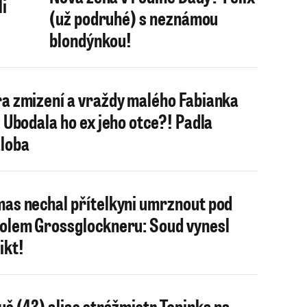
i
(už podruhé) s neznámou
blondýnkou!
a zmizení a vraždy malého Fabianka
: Ubodala ho ex jeho otce?! Padla
loba
as nechal přítelkyni umrznout pod
olem Grossglockneru: Soud vynesl
ikt!
uš (43) alias strážmistr Topinka na