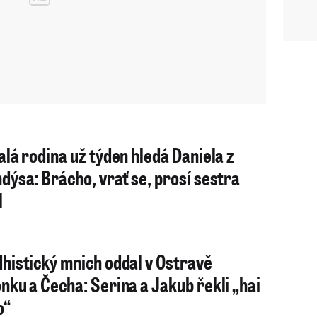
alá rodina už týden hledá Daniela z
dýsa: Brácho, vrať se, prosí sestra
l
histický mnich oddal v Ostravě
nku a Čecha: Serina a Jakub řekli „hai
o“