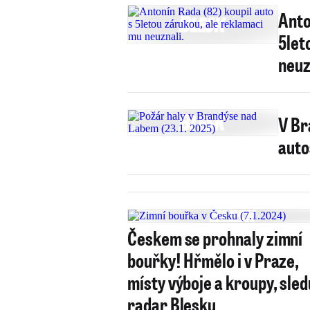
Anto
5let
neuz
V Br
auto
Českem se prohnaly zimní
bouřky! Hřmělo i v Praze,
místy výboje a kroupy, sled
radar Blesku