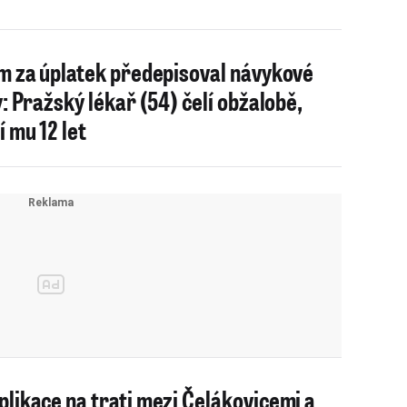
m za úplatek předepisoval návykové
y: Pražský lékař (54) čelí obžalobě,
í mu 12 let
likace na trati mezi Čelákovicemi a