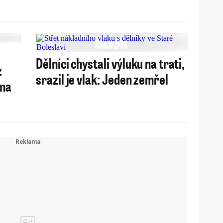
Dělníci chystali výluku na trati,
z
srazil je vlak: Jeden zemřel
 na
!