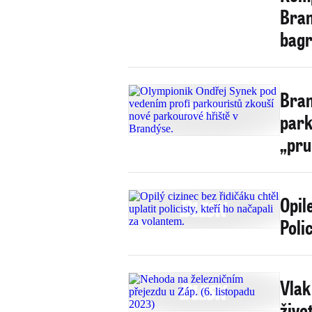
Bran
bag
Bran
park
„pru
Opile
Polic
Vlak
živo