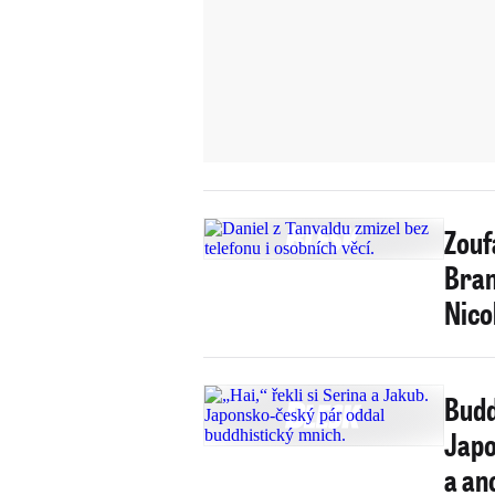
Zouf
Bran
Nico
Budd
Japo
a an