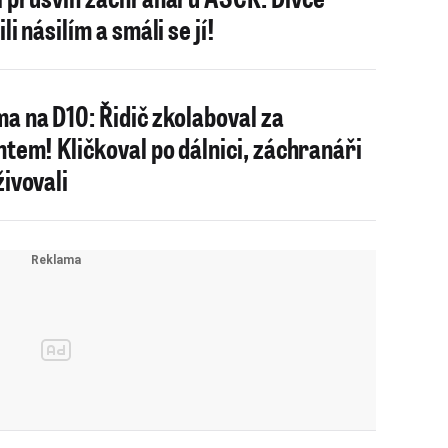
li násilím a smáli se jí!
a na D10: Řidič zkolaboval za
ntem! Kličkoval po dálnici, záchranáři
živovali