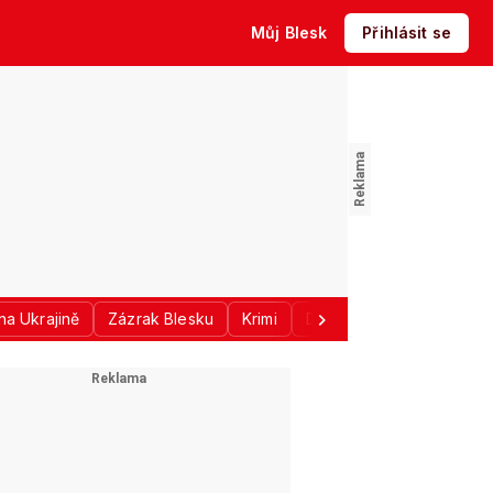
Můj Blesk
Přihlásit se
na Ukrajině
Zázrak Blesku
Krimi
Donald Trump
Sport