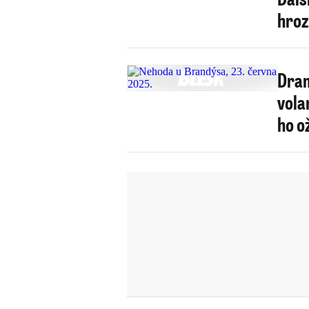
hrozi
Dram
vola
ho o