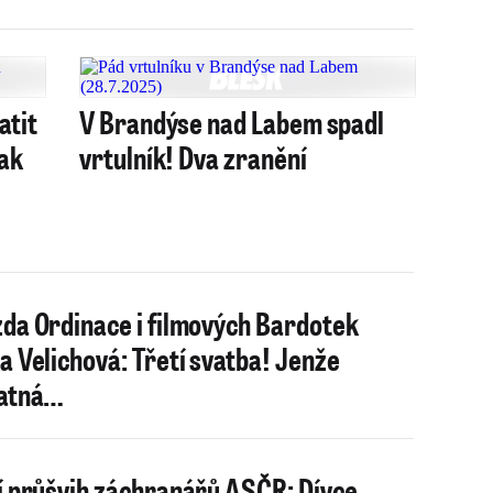
atit
V Brandýse nad Labem spadl
pak
vrtulník! Dva zranění
da Ordinace i filmových Bardotek
a Velichová: Třetí svatba! Jenže
latná…
í průšvih záchranářů ASČR: Dívce