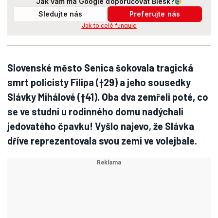
Jak vám má Google doporučovat Blesk?
Sledujte nás
Preferujte nás
Jak to celé funguje
Slovenské město Senica šokovala tragická
smrt policisty Filipa (†29) a jeho sousedky
Slávky Mihálové (†41). Oba dva zemřeli poté, co
se ve studni u rodinného domu nadýchali
jedovatého čpavku! Vyšlo najevo, že Slávka
dříve reprezentovala svou zemi ve volejbale.