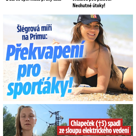
Nechutné útoky!
Lucie Šlégrová míří na Primu. Překvapení pro sporťáky!
Smrtelný pád chlapce: Matka vydala vyjádření na 16 stran