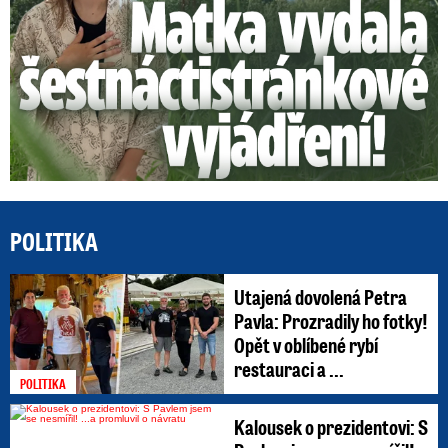
POLITIKA
Utajená dovolená Petra
Pavla: Prozradily ho fotky!
Opět v oblíbené rybí
restauraci a ...
POLITIKA
Kalousek o prezidentovi: S