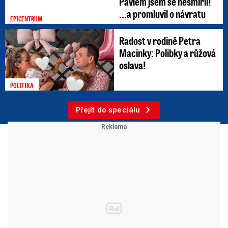
Pavlem jsem se nesmířil!
...a promluvil o návratu
EPICENTRUM
Radost v rodině Petra
Macinky: Polibky a růžová
oslava!
POLITIKA
Přejít do speciálu