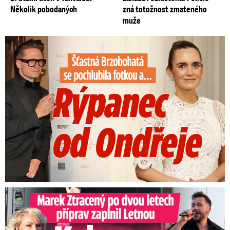
Několik pobodaných
zná totožnost zmateného
muže
Šťastná Brzobohatá se pochlubila fotkou: Rýpanec od Ondřeje
Marek Ztracený na Letné: Pártlová stopla koncert