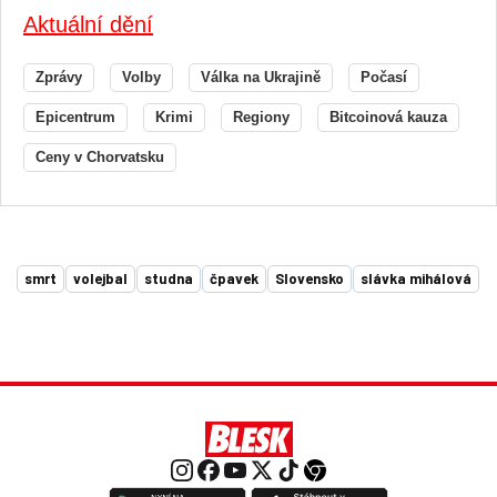
Aktuální dění
Zprávy
Volby
Válka na Ukrajině
Počasí
Epicentrum
Krimi
Regiony
Bitcoinová kauza
Ceny v Chorvatsku
smrt
volejbal
studna
čpavek
Slovensko
slávka mihálová