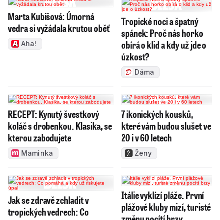
Marta Kubišová: Úmorná
Tropické noci a špatný
vedra si vyžádala krutou oběť
spánek: Proč nás horko
obírá o klid a kdy už jde o
Aha!
úzkost?
Dáma
RECEPT: Kynutý švestkový
7 ikonických kousků,
koláč s drobenkou. Klasika, se
které vám budou slušet ve
kterou zabodujete
20 i v 60 letech
Maminka
Ženy
Itálie vyklízí pláže. První
Jak se zdravě zchladit v
plážové kluby mizí, turisté
tropických vedrech: Co
změnu pocítí brzy