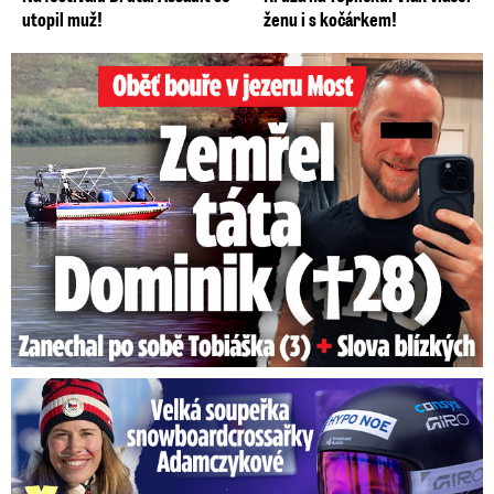
utopil muž!
ženu i s kočárkem!
Oběť bouře v jezeru Most: Zemřel táta Dominik (†28)
Velká soupeřka Adamczykové: Šokující konec!