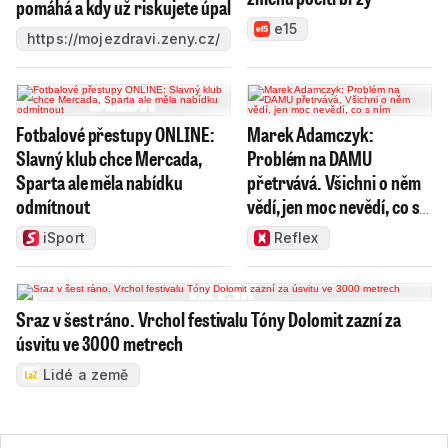
pomáhá a kdy už riskujete úpal
e15
https://mojezdravi.zeny.cz/
Fotbalové přestupy ONLINE:
Marek Adamczyk:
Slavný klub chce Mercada,
Problém na DAMU
Sparta ale měla nabídku
přetrvává. Všichni o něm
odmítnout
vědí, jen moc nevědí, co s
ním
iSport
Reflex
Sraz v šest ráno. Vrchol festivalu Tóny Dolomit zazní za
úsvitu ve 3000 metrech
Lidé a země