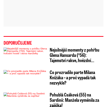
DOPORUČUJEME
Nejsilnější momenty z pohřbu
Glena Hansarda (†56):
Tajemství rakve, hvězdní…
Co prozradilo parte Milana
Knížáka – a proč vypadá tak
nezvykle?
Pohublá Csáková (55) na
Sardinii: Manžela vyměnila za
zajíčka!