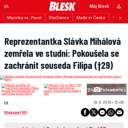
Můj Blesk
Macinka vs. Pavel
StarDance
Made in Česko
Festiva
Reprezentantka Slávka Mihálová
zemřela ve studni: Pokoušela se
zachránit souseda Filipa (†29)
24
Fotogalerie >
rc
19. 6. 2019 • 13:08
Diskuze (10)