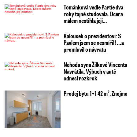
Tománková vedle Partie dva
roky tajně studovala. Dcera
málem nestihla její…
Kalousek o prezidentovi: S
Pavlem jsem se nesmířil! ...a
promluvil o návratu
Nehoda syna Žilkové Vincenta
Navrátila: Výbuch v autě
odnesl rozkrok
Prodej bytu 1+1 42 m², Znojmo