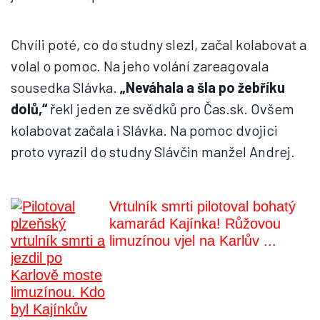
Chvíli poté, co do studny slezl, začal kolabovat a
volal o pomoc. Na jeho volání zareagovala
sousedka Slávka.
„Neváhala a šla po žebříku
dolů,“
řekl jeden ze svědků pro Čas.sk. Ovšem
kolabovat začala i Slávka. Na pomoc dvojici
proto vyrazil do studny Slávčin manžel Andrej.
Vrtulník smrti pilotoval bohatý
kamarád Kajínka! Růžovou
limuzínou vjel na Karlův ...