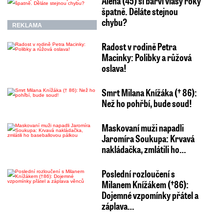
Alena (45) si barví vlasy roky
špatně. Děláte stejnou
chybu?
REKLAMA
Radost v rodině Petra
Macinky: Polibky a růžová
oslava!
Smrt Milana Knížáka († 86):
Než ho pohřbí, bude soud!
Maskovaní muži napadli
Jaromíra Soukupa: Krvavá
nakládačka, zmlátili ho…
Poslední rozloučení s
Milanem Knížákem (†86):
Dojemné vzpomínky přátel a
záplava…