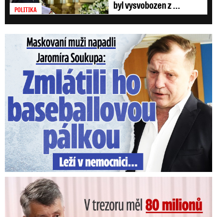
byl vysvobozen z ...
POLITIKA
Maskovaní muži napadli Jaromíra Soukupa: Krvavá nakládačka
V trezoru měl 80 milionů: Policie obvinila exšéfa železnic!