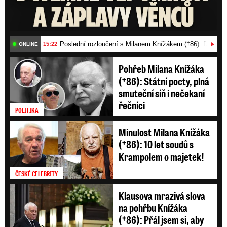
Poslední rozloučení s Milanem Knížákem (†86): Dojemn
15:22
ONLINE
Pohřeb Milana Knížáka
(†86): Státní pocty, plná
smuteční síň i nečekaní
řečníci
POLITIKA
Minulost Milana Knížáka
(†86): 10 let soudů s
Krampolem o majetek!
ČESKÉ CELEBRITY
Klausova mrazivá slova
na pohřbu Knížáka
(†86): Přál jsem si, aby