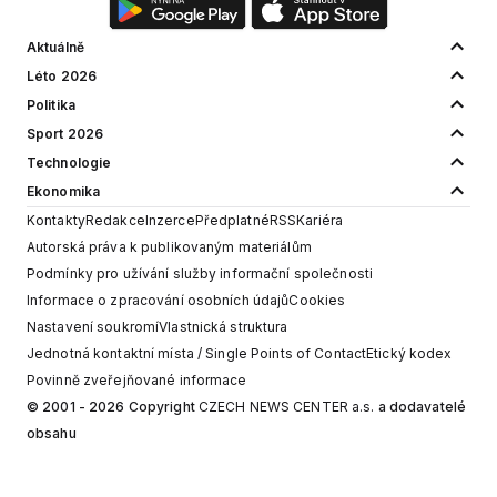
Aktuálně
Léto 2026
Politika
Sport 2026
Technologie
Ekonomika
Kontakty
Redakce
Inzerce
Předplatné
RSS
Kariéra
Autorská práva k publikovaným materiálům
Podmínky pro užívání služby informační společnosti
Informace o zpracování osobních údajů
Cookies
Nastavení soukromí
Vlastnická struktura
Jednotná kontaktní místa / Single Points of Contact
Etický kodex
Povinně zveřejňované informace
© 2001 - 2026 Copyright
CZECH NEWS CENTER a.s.
a dodavatelé
obsahu