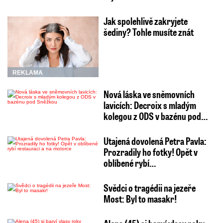
Jak spolehlivě zakryjete
šediny? Tohle musíte znát
REKLAMA
Nová láska ve sněmovních
lavicích: Decroix s mladým
kolegou z ODS v bazénu pod…
Utajená dovolená Petra Pavla:
Prozradily ho fotky! Opět v
oblíbené rybí…
Svědci o tragédii na jezeře
Most: Byl to masakr!