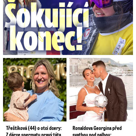
Třeštíková (44) o otci dcery:
Ronaldova Georgina před
Z dárce spermatu pravý táta
svatbou pod palbou: