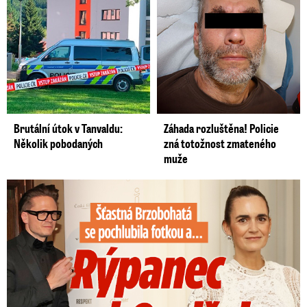
Brutální útok v Tanvaldu:
Záhada rozluštěna! Policie
Několik pobodaných
zná totožnost zmateného
muže
Šťastná Brzobohatá se pochlubila fotkou: Rýpanec od Ondřeje