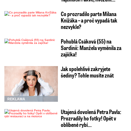
Co prozradilo parte Milana
Knížáka – a proč vypadá tak
nezvykle?
Pohublá Csáková (55) na
Sardinii: Manžela vyměnila za
zajíčka!
Jak spolehlivě zakryjete
šediny? Tohle musíte znát
REKLAMA
Utajená dovolená Petra Pavla:
Prozradily ho fotky! Opět v
oblíbené rybí…