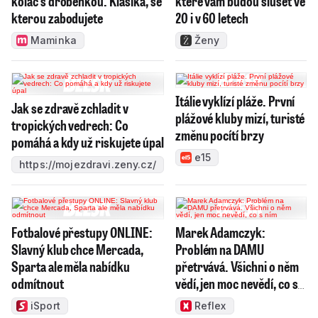
koláč s drobenkou. Klasika, se
které vám budou slušet ve
kterou zabodujete
20 i v 60 letech
Maminka
Ženy
Itálie vyklízí pláže. První
Jak se zdravě zchladit v
plážové kluby mizí, turisté
tropických vedrech: Co
změnu pocítí brzy
pomáhá a kdy už riskujete úpal
e15
https://mojezdravi.zeny.cz/
Fotbalové přestupy ONLINE:
Marek Adamczyk:
Slavný klub chce Mercada,
Problém na DAMU
Sparta ale měla nabídku
přetrvává. Všichni o něm
odmítnout
vědí, jen moc nevědí, co s
ním
iSport
Reflex