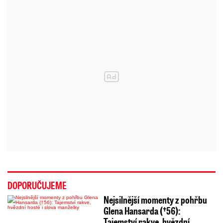
DOPORUČUJEME
Nejsilnější momenty z pohřbu
Glena Hansarda (†56):
Tajemství rakve, hvězdní…