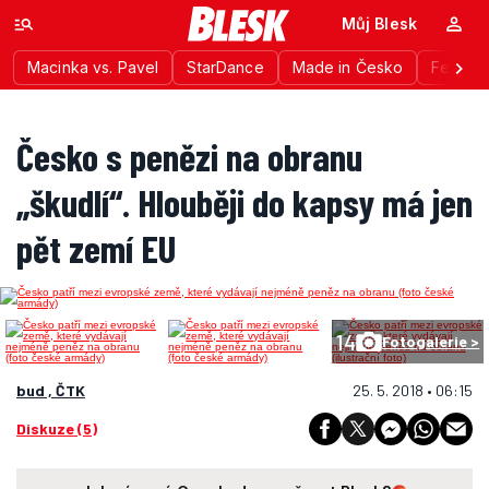
Můj Blesk
Macinka vs. Pavel
StarDance
Made in Česko
Festiva
Česko s penězi na obranu
„škudlí“. Hlouběji do kapsy má jen
pět zemí EU
14
Fotogalerie >
bud , ČTK
25. 5. 2018 • 06:15
Diskuze (5)