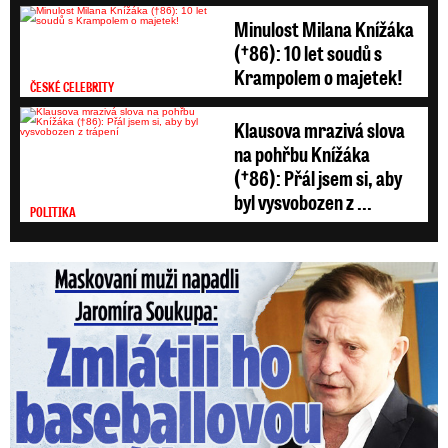
Minulost Milana Knížáka
(†86): 10 let soudů s
Krampolem o majetek!
ČESKÉ CELEBRITY
Klausova mrazivá slova
na pohřbu Knížáka
(†86): Přál jsem si, aby
byl vysvobozen z ...
POLITIKA
Maskovaní muži napadli Jaromíra Soukupa: Krvavá nakládačka