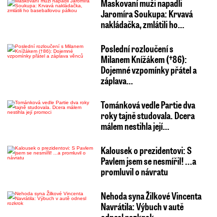
Maskovaní muži napadli
Jaromíra Soukupa: Krvavá
nakládačka, zmlátili ho…
Poslední rozloučení s
Milanem Knížákem (†86):
Dojemné vzpomínky přátel a
záplava…
Tománková vedle Partie dva
roky tajně studovala. Dcera
málem nestihla její…
Kalousek o prezidentovi: S
Pavlem jsem se nesmířil! ...a
promluvil o návratu
Nehoda syna Žilkové Vincenta
Navrátila: Výbuch v autě
odnesl rozkrok