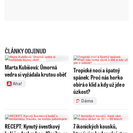
ČLÁNKY ODJINUD
Marta Kubišová: Úmorná
Tropické noci a špatný
vedra si vyžádala krutou oběť
spánek: Proč nás horko
obírá o klid a kdy už jde o
Aha!
úzkost?
Dáma
RECEPT: Kynutý švestkový
7 ikonických kousků,