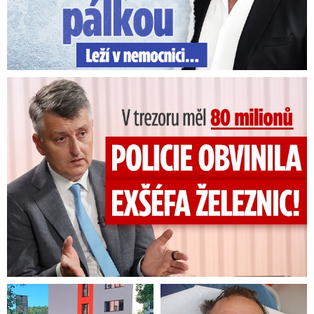
V trezoru měl 80 milionů: Policie obvinila exšéfa železnic!