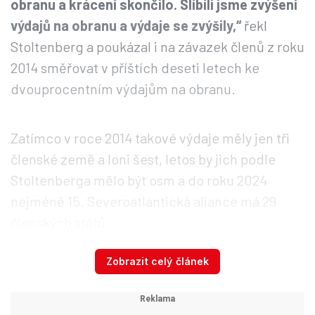
obranu a krácení skončilo. Slíbili jsme zvýšení
výdajů na obranu a výdaje se zvýšily,“
řekl
Stoltenberg a poukázal i na závazek členů z roku
2014 směřovat v příštích deseti letech ke
dvouprocentním výdajům na obranu.
Zatímco v roce 2014 takové výdaje měly jen tři
členské země a loni šest, letos by jich podle
Stoltenberga mělo být osm a do roku 2024
nejméně 15. Severoatlantická aliance má 29
členských států.
Zobrazit celý článek
Opata už šéfuje generálnímu
štábu, armádu chce posílit:
„Jádrem jsou pozemní síly“