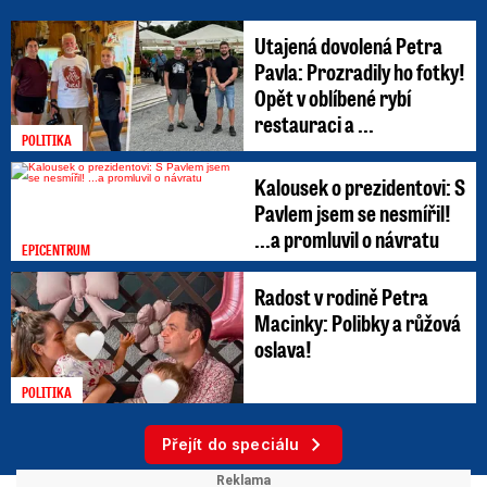
Utajená dovolená Petra
Pavla: Prozradily ho fotky!
Opět v oblíbené rybí
restauraci a ...
POLITIKA
Kalousek o prezidentovi: S
Pavlem jsem se nesmířil!
...a promluvil o návratu
EPICENTRUM
Radost v rodině Petra
Macinky: Polibky a růžová
oslava!
POLITIKA
Přejít do speciálu