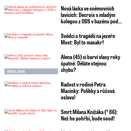
Nová láska ve sněmovních
lavicích: Decroix s mladým
kolegou z ODS v bazénu pod…
Svědci o tragédii na jezeře
Most: Byl to masakr!
Alena (45) si barví vlasy roky
špatně. Děláte stejnou
chybu?
REKLAMA
Radost v rodině Petra
Macinky: Polibky a růžová
oslava!
Smrt Milana Knížáka († 86):
Než ho pohřbí, bude soud!