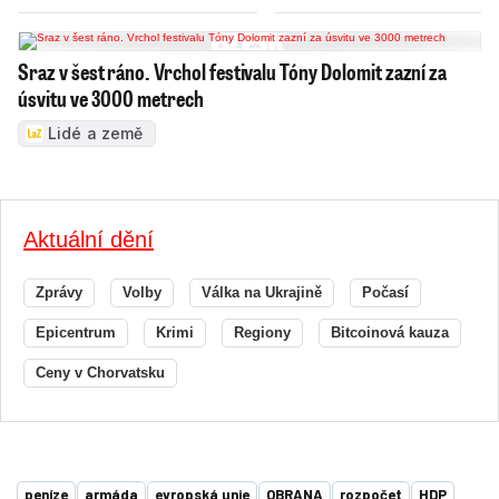
Sraz v šest ráno. Vrchol festivalu Tóny Dolomit zazní za
úsvitu ve 3000 metrech
Lidé a země
Aktuální dění
Zprávy
Volby
Válka na Ukrajině
Počasí
Epicentrum
Krimi
Regiony
Bitcoinová kauza
Ceny v Chorvatsku
peníze
armáda
evropská unie
OBRANA
rozpočet
HDP