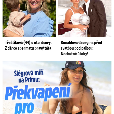
Třeštíková (44) o otci dcery:
Ronaldova Georgina před
Z dárce spermatu pravý táta
svatbou pod palbou:
Nechutné útoky!
Lucie Šlégrová míří na Primu. Překvapení pro sporťáky!