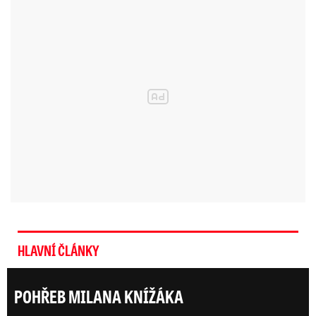
Peněz na obranu a bezpečnost půjde
více
V roce 2017 dalo Česko na obranu mírně přes
jedno procento HDP, tedy více než o rok dříve.
Letos by měly výdaje stoupnout podle
loňských předpokladů na 1,13 procenta a v
roce 2019 na 1,22 procenta
.
Předchozí vládní koalice ANO, ČSSD a KDU-ČSL
HLAVNÍ ČLÁNKY
se dohodla, že zajistí, aby Česko dávalo do roku
2020 na obranu 1,4 procenta HDP, některé
POHŘEB MILANA KNÍŽÁKA
opoziční strany tehdy prosazovaly ambicióznější