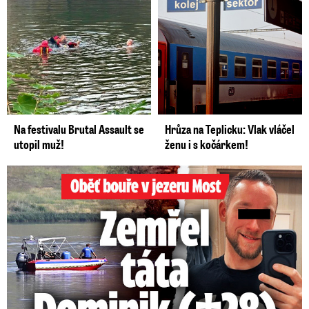
Na festivalu Brutal Assault se
Hrůza na Teplicku: Vlak vláčel
utopil muž!
ženu i s kočárkem!
Oběť bouře v jezeru Most: Zemřel táta Dominik (†28)