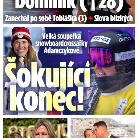
Velká soupeřka Adamczykové: Šokující konec!