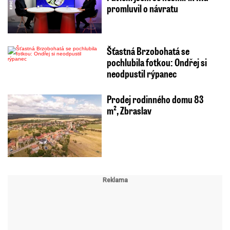
promluvil o návratu
Šťastná Brzobohatá se
pochlubila fotkou: Ondřej si
neodpustil rýpanec
Prodej rodinného domu 83
m², Zbraslav