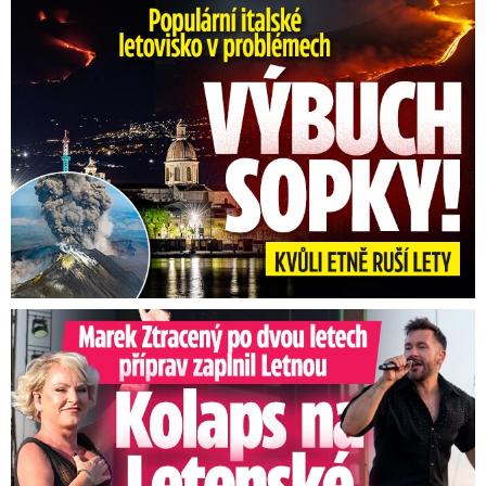
Erupce sicilské sopky Etny: Ruší desítky letů
Marek Ztracený na Letné: Pártlová stopla koncert