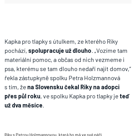
Kapka pro tlapky s útulkem, ze kterého Riky
pochází,
spolupracuje už dlouho
. „Vozíme tam
materiální pomoc, a občas od nich vezmeme i
psa, kterému se tam dlouho nedaří najít domov,“
řekla zástupkyně spolku Petra Holzmannová
s tím, že
na Slovensku čekal Riky na adopci
přes půl roku
, ve spolku Kapka pro tlapky je
teď
už dva měsíce
.
Riky s Petrou Holzmannovou, která ho má ve své péči