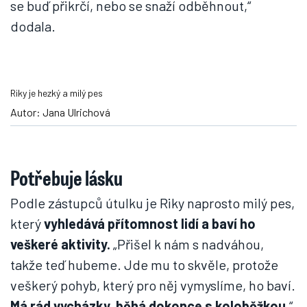
se buď přikrčí, nebo se snaží odběhnout,“
dodala.
Riky je hezký a milý pes
Autor: Jana Ulrichová
Potřebuje lásku
Podle zástupců útulku je Riky naprosto milý pes,
který
vyhledává přítomnost lidí a baví ho
veškeré aktivity.
„Přišel k nám s nadváhou,
takže teď hubeme. Jde mu to skvěle, protože
veškerý pohyb, který pro něj vymyslíme, ho baví.
Má rád vycházky, běhá dokonce s koloběžkou
,“