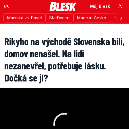
Můj Blesk
Macinka vs. Pavel
StarDance
Made in Česko
Festiva
Rikyho na východě Slovenska bili,
domov nenašel. Na lidi
nezanevřel, potřebuje lásku.
Dočká se jí?