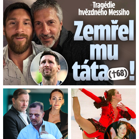
Tragédie hvězdného Messiho: Zemřel mu táta (†68)!