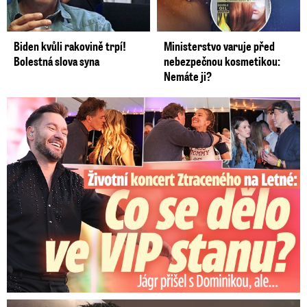
Biden kvůli rakovině trpí!
Ministerstvo varuje před
Bolestná slova syna
nebezpečnou kosmetikou:
Nemáte ji?
Koncert Ztraceného na Letné: Jágr přišel s Dominikou, ale...