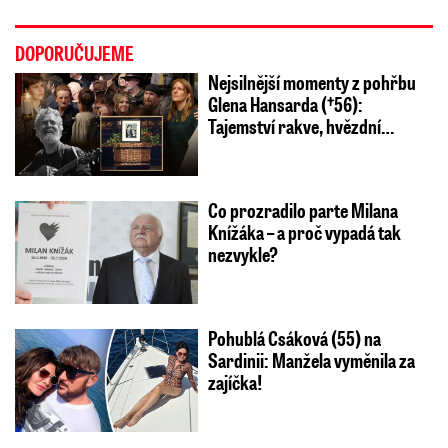
DOPORUČUJEME
Nejsilnější momenty z pohřbu
Glena Hansarda (†56):
Tajemství rakve, hvězdní…
Co prozradilo parte Milana
Knížáka – a proč vypadá tak
nezvykle?
Pohublá Csáková (55) na
Sardinii: Manžela vyměnila za
zajíčka!