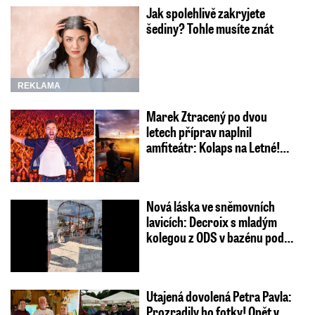
Jak spolehlivě zakryjete
šediny? Tohle musíte znát
REKLAMA
Marek Ztracený po dvou
letech příprav naplnil
amfiteátr: Kolaps na Letné!…
Nová láska ve sněmovních
lavicích: Decroix s mladým
kolegou z ODS v bazénu pod…
Utajená dovolená Petra Pavla:
Prozradily ho fotky! Opět v