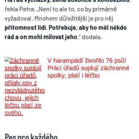
řekla Petra. „Není to ale to, co by primárně
vyžadoval. Mnohem důležitější je pro něj
přítomnost lidí. Potřebuje, aby ho měl někdo
rád a on mohl milovat jeho
,“ dodala.
V harampádí živořilo 76 psů!
Práci úřadů suplují záchranné
spolky, platí i léčbu
Pes pro každého