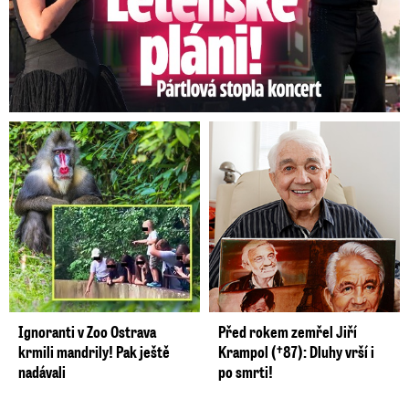
Ignoranti v Zoo Ostrava
Před rokem zemřel Jiří
krmili mandrily! Pak ještě
Krampol (†87): Dluhy vrší i
nadávali
po smrti!