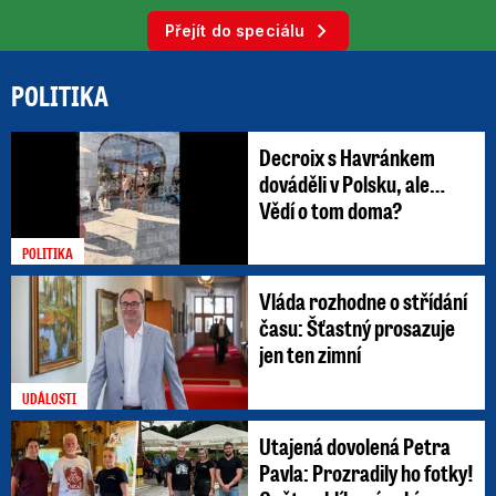
Přejít do speciálu
POLITIKA
Decroix s Havránkem
dováděli v Polsku, ale…
Vědí o tom doma?
POLITIKA
Vláda rozhodne o střídání
času: Šťastný prosazuje
jen ten zimní
UDÁLOSTI
Utajená dovolená Petra
Pavla: Prozradily ho fotky!