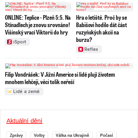
ONLINE: Teplice - Plzeň 5:5. Na
Hra o letiště. Proč by se
Stínadlech je znovu srovnáno!
Babišovi hodilo dát část
Višinský vrací Viktorii do hry
ruzyňských akcií na
burzu?
iSport
Reflex
Filip Vondrášek: V Jižní Americe si lidé plují životem
mnohem lehčeji, věci tolik neřeší
Lidé a země
Aktuální dění
Zprávy
Volby
Válka na Ukrajině
Počasí