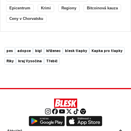
Epicentrum
Krimi
Regiony
Bitcoinová kauza
Ceny v Chorvatsku
pes
adopce
bígl
kříženec
blesk tlapky
Kapka pro tlapky
Riky
kraj Vysočina
Třebíč
Aktuálně