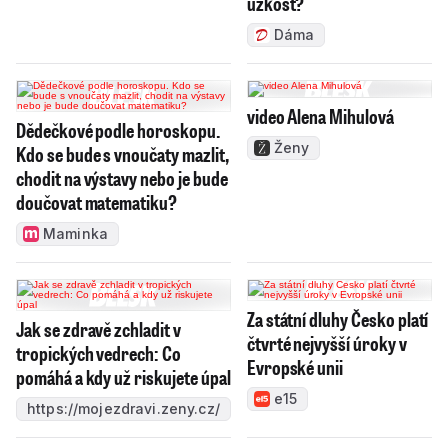
úzkost?
Dáma
video Alena Mihulová
Dědečkové podle horoskopu.
Ženy
Kdo se bude s vnoučaty mazlit,
chodit na výstavy nebo je bude
doučovat matematiku?
Maminka
Za státní dluhy Česko platí
Jak se zdravě zchladit v
čtvrté nejvyšší úroky v
tropických vedrech: Co
Evropské unii
pomáhá a kdy už riskujete úpal
e15
https://mojezdravi.zeny.cz/