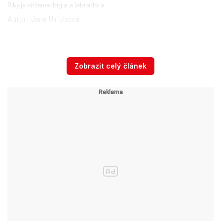
Riky je kříženec bígla a labradora
Autor: Jana Ulrichová
Čeká na domov
Zobrazit celý článek
Riky je naprosto
zdravý, je očkovaný a
kastrovaný
, připravený odejít do nové rodiny.
Zájemci, kteří by se ho chtěli ujmout a dát mu
nový domov, mohou kontaktovat spolek
písemně na e-mail
kapkaprotlapky@seznam.cz
.