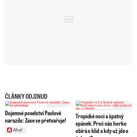
ČLÁNKY ODJINUD
Dojemné poselství Pavlové
Tropické noci a špatný
narazilo: Zase se přetvařuje!
spánek: Proč nás horko
obírá o klid a kdy už jde o
Aha!