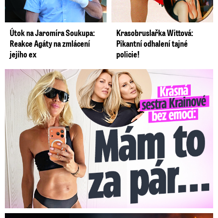
Útok na Jaromíra Soukupa:
Krasobruslařka Wittová:
Reakce Agáty na zmlácení
Pikantní odhalení tajné
jejího ex
policie!
Krásná sestra Krainové bez emocí: Mám to za pár…