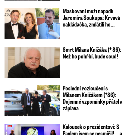
Maskovaní muži napadli
Jaromíra Soukupa: Krvavá
nakládačka, zmlátili ho…
Smrt Milana Knížáka († 86):
Než ho pohřbí, bude soud!
Poslední rozloučení s
Milanem Knížákem (†86):
Dojemné vzpomínky přátel a
záplava…
Kalousek o prezidentovi: S
Pavlem jsem se nesmířil! ...a