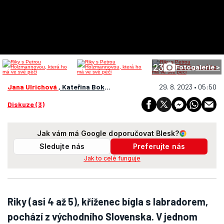
23
Fotogalerie >
Jana Ulrichová
, Kateřina Bokrová Lang
29. 8. 2023 • 05:50
Diskuze (3)
Jak vám má Google doporučovat Blesk?
Sledujte nás
Preferujte nás
Jak to celé funguje
Riky (asi 4 až 5), kříženec bígla s labradorem,
pochází z východního Slovenska. V jednom