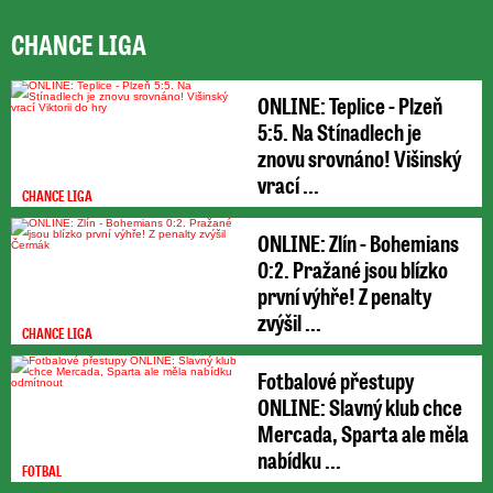
CHANCE LIGA
ONLINE: Teplice - Plzeň
5:5. Na Stínadlech je
znovu srovnáno! Višinský
vrací ...
CHANCE LIGA
ONLINE: Zlín - Bohemians
0:2. Pražané jsou blízko
první výhře! Z penalty
zvýšil ...
CHANCE LIGA
Fotbalové přestupy
ONLINE: Slavný klub chce
Mercada, Sparta ale měla
nabídku ...
FOTBAL