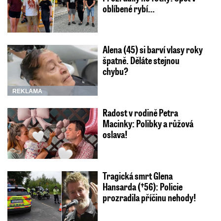
oblíbené rybí…
Alena (45) si barví vlasy roky
špatně. Děláte stejnou
chybu?
REKLAMA
Radost v rodině Petra
Macinky: Polibky a růžová
oslava!
Tragická smrt Glena
Hansarda (†56): Policie
prozradila příčinu nehody!