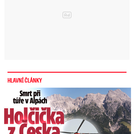
HLAVNÍ ČLÁNKY
Smrt Češky v Alpách: Zemřela při túře s rodiči