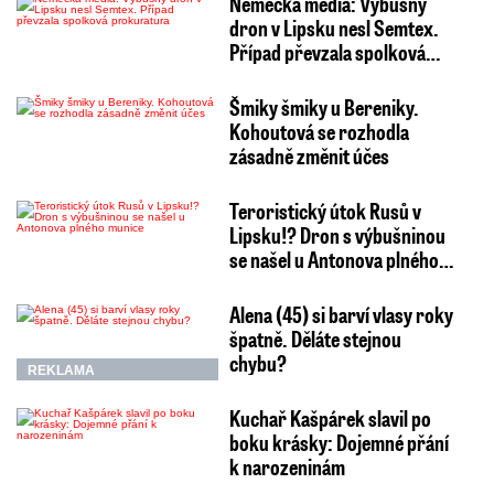
Německá média: Výbušný
dron v Lipsku nesl Semtex.
Případ převzala spolková…
Šmiky šmiky u Bereniky.
Kohoutová se rozhodla
zásadně změnit účes
Teroristický útok Rusů v
Lipsku!? Dron s výbušninou
se našel u Antonova plného…
Alena (45) si barví vlasy roky
špatně. Děláte stejnou
chybu?
REKLAMA
Kuchař Kašpárek slavil po
boku krásky: Dojemné přání
k narozeninám