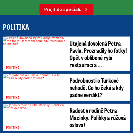
Přejít do speciálu
POLITIKA
Utajená dovolená Petra
Pavla: Prozradily ho fotky!
Opět v oblíbené rybí
restauraci a ...
POLITIKA
Podrobnosti o Turkově
nehodě: Co ho čeká a kdy
padne verdikt?
POLITIKA
Radost v rodině Petra
Macinky: Polibky a růžová
oslava!
POLITIKA