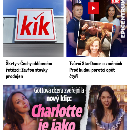
Škrty v Čechy oblíbeném
Tvůrci StarDance o změnách:
řetězci: Zavřou stovky
Proč budou porotci opět
prodejen
čtyři
Gottova dcera zveřejnila nový klip: Je jako Olivie Rodrigo!