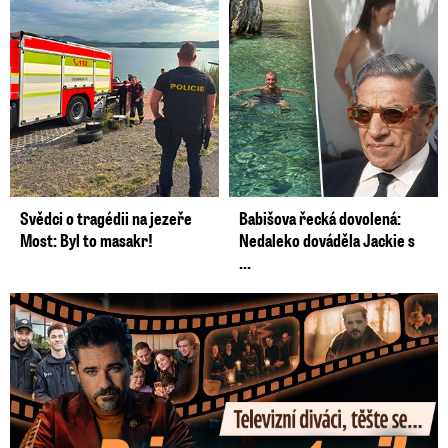
Svědci o tragédii na jezeře
Babišova řecká dovolená:
Most: Byl to masakr!
Nedaleko dováděla Jackie s
...
Prima vytasila podzimní trumfy! Další Zrádci a žhavé novinky