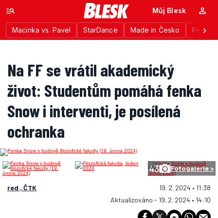
Můj Blesk
Macinka vs. Pavel
StarDance
Made in Česko
Festiva
Na FF se vrátil akademický
život: Studentům pomáhá fenka
Snow i interventi, je posílená
ochranka
43
Fotogalerie >
red , ČTK
19. 2. 2024 • 11:38
Aktualizováno - 19. 2. 2024 • 14:10