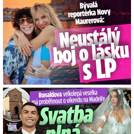
Bývalá reportérka Novy Maurerová: Neustálý boj o lásku s ...
Ronaldova velkolepá veselka na Madeiře: Svatba plná zákazů!