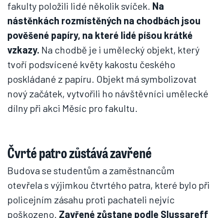
fakulty položili lidé několik svíček.
Na
nástěnkách rozmístěných na chodbách jsou
pověšené papíry, na které lidé píšou krátké
vzkazy.
Na chodbě je i umělecký objekt, který
tvoří podsvícené květy kakostu českého
poskládané z papíru. Objekt má symbolizovat
nový začátek, vytvořili ho návštěvníci umělecké
dílny při akci Měsíc pro fakultu.
Čvrté patro zůstává zavřené
Budova se studentům a zaměstnancům
otevřela s výjimkou čtvrtého patra, které bylo při
policejním zásahu proti pachateli nejvíc
poškozeno.
Zavřené zůstane podle Slussareff