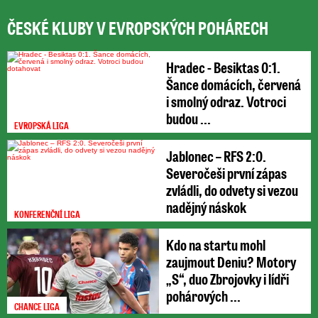
ČESKÉ KLUBY V EVROPSKÝCH POHÁRECH
Hradec - Besiktas 0:1.
Šance domácích, červená
i smolný odraz. Votroci
budou ...
EVROPSKÁ LIGA
Jablonec – RFS 2:0.
Severočeši první zápas
zvládli, do odvety si vezou
nadějný náskok
KONFERENČNÍ LIGA
Kdo na startu mohl
zaujmout Deniu? Motory
„S“, duo Zbrojovky i lídři
pohárových ...
CHANCE LIGA