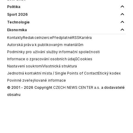
Politika
Sport 2026
Technologie
Ekonomika
Kontakty
Redakce
Inzerce
Předplatné
RSS
Kariéra
Autorská práva k publikovaným materiálům
Podmínky pro užívání služby informační společnosti
Informace o zpracování osobních údajů
Cookies
Nastavení soukromí
Vlastnická struktura
Jednotná kontaktní místa / Single Points of Contact
Etický kodex
Povinně zveřejňované informace
© 2001 - 2026 Copyright
CZECH NEWS CENTER a.s.
a dodavatelé
obsahu