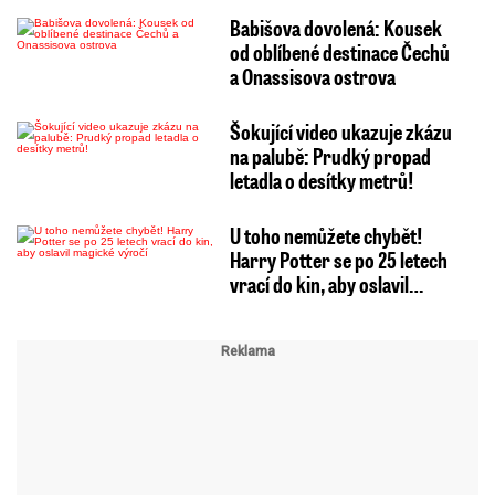
Babišova dovolená: Kousek
od oblíbené destinace Čechů
a Onassisova ostrova
Šokující video ukazuje zkázu
na palubě: Prudký propad
letadla o desítky metrů!
U toho nemůžete chybět!
Harry Potter se po 25 letech
vrací do kin, aby oslavil…