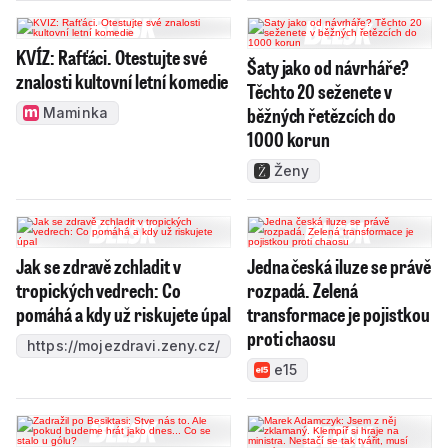
KVÍZ: Rafťáci. Otestujte své
Šaty jako od návrháře?
znalosti kultovní letní komedie
Těchto 20 seženete v
běžných řetězcích do
Maminka
1000 korun
Ženy
Jak se zdravě zchladit v
Jedna česká iluze se právě
tropických vedrech: Co
rozpadá. Zelená
pomáhá a kdy už riskujete úpal
transformace je pojistkou
proti chaosu
https://mojezdravi.zeny.cz/
e15