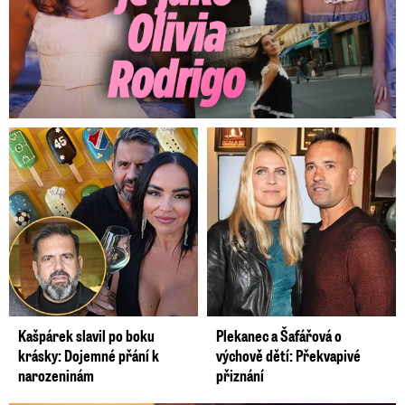
Kašpárek slavil po boku
Plekanec a Šafářová o
krásky: Dojemné přání k
výchově dětí: Překvapivé
narozeninám
přiznání