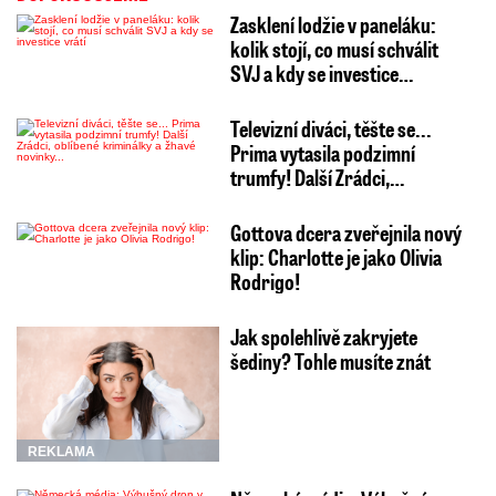
Zasklení lodžie v paneláku:
kolik stojí, co musí schválit
SVJ a kdy se investice…
Televizní diváci, těšte se...
Prima vytasila podzimní
trumfy! Další Zrádci,…
Gottova dcera zveřejnila nový
klip: Charlotte je jako Olivia
Rodrigo!
Jak spolehlivě zakryjete
šediny? Tohle musíte znát
REKLAMA