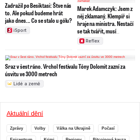
Zadražil po Besiktasi: Štve nás
Marek Adamczyk: Jsem z
to. Ale pokud budeme hrát
něj zklamaný. Klempíř si
jako dnes... Co se stalo u gólu?
hraje na ministra. Nestačí
se tak tvářit, musí
iSport
zamakat
Reflex
Sraz v šest ráno. Vrchol festivalu Tóny Dolomit zazní za
úsvitu ve 3000 metrech
Lidé a země
Aktuální dění
Zprávy
Volby
Válka na Ukrajině
Počasí
Epicentrum
Krimi
Regiony
Bitcoinová kauza