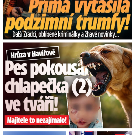
Hrůza v Havířově: Pes pokousal chlapečka (2) ve tváři!