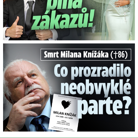
Smrt Milana Knížáka (†86): Co prozradilo neobvyklé parte?