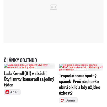
ČLÁNKY ODJINUD
Laďa Kerndl (81) v slzách!
Tropické noci a špatný
Čtyři mrtví kamarádi za jediný
spánek: Proč nás horko
týden
obírá o klid a kdy už jde o
úzkost?
Aha!
Dáma