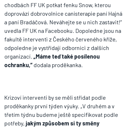
chodbách FF UK potkat fenku Snow, kterou
doprovází dobrovolnice canisterapie paní Hajná
a paní Bradáčová. Neváhejte se u nich zastavit!“
uvedla FF UK na Facebooku. Dopoledne jsou na
fakultě interventi z Českého červeného kříže,
odpoledne je vystřídají odborníci z dalších
organizací.
„Máme teď také posílenou
ochranku,“
dodala proděkanka.
Krizoví interventi by se měli střídat podle
proděkanky první týden výuky. „V druhém a v
třetím týdnu budeme ještě specifikovat podle
potřeby,
jakým způsobem si ty směny