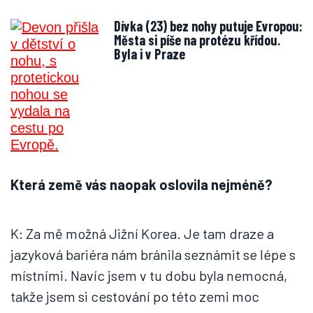
Dívka (23) bez nohy putuje Evropou:
Města si píše na protézu křídou.
Byla i v Praze
Která země vás naopak oslovila nejméně?
K: Za mě možná Jižní Korea. Je tam draze a
jazyková bariéra nám bránila seznámit se lépe s
místními. Navíc jsem v tu dobu byla nemocná,
takže jsem si cestování po této zemi moc