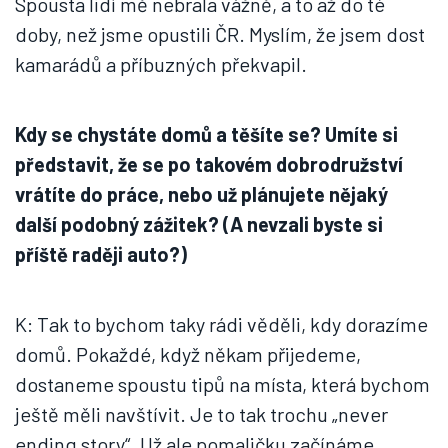
Spousta lidí mě nebrala vážně, a to až do té
doby, než jsme opustili ČR. Myslím, že jsem dost
kamarádů a příbuzných překvapil.
Kdy se chystáte domů a těšíte se? Umíte si
představit, že se po takovém dobrodružství
vrátíte do práce, nebo už plánujete nějaký
další podobný zážitek? (A nevzali byste si
příště raději auto?)
K: Tak to bychom taky rádi věděli, kdy dorazíme
domů. Pokaždé, když někam přijedeme,
dostaneme spoustu tipů na místa, která bychom
ještě měli navštívit. Je to tak trochu „never
ending story“. Už ale pomaličku začínáme