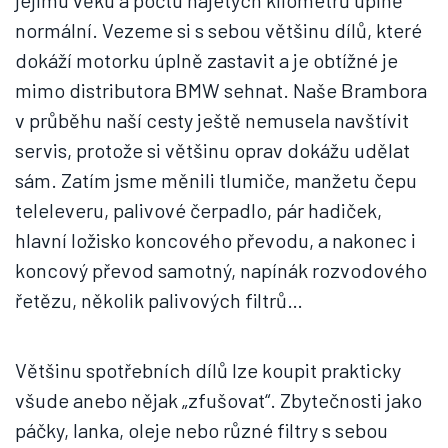
jejímu věku a počtu najetých kilometrů úplně
normální. Vezeme si s sebou většinu dílů, které
dokáží motorku úplně zastavit a je obtížné je
mimo distributora BMW sehnat. Naše Brambora
v průběhu naší cesty ještě nemusela navštívit
servis, protože si většinu oprav dokážu udělat
sám. Zatím jsme měnili tlumiče, manžetu čepu
teleleveru, palivové čerpadlo, pár hadiček,
hlavní ložisko koncového převodu, a nakonec i
koncový převod samotný, napínák rozvodového
řetězu, několik palivových filtrů…
Většinu spotřebních dílů lze koupit prakticky
všude anebo nějak „zfušovat“. Zbytečnosti jako
páčky, lanka, oleje nebo různé filtry s sebou