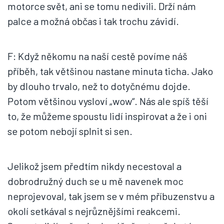
motorce svět, ani se tomu nedivili. Drží nám
palce a možná občas i tak trochu závidí.
F: Když někomu na naší cestě povíme náš
příběh, tak většinou nastane minuta ticha. Jako
by dlouho trvalo, než to dotyčnému dojde.
Potom většinou vysloví „wow“. Nás ale spíš těší
to, že můžeme spoustu lidí inspirovat a že i oni
se potom nebojí splnit si sen.
Jelikož jsem předtím nikdy necestoval a
dobrodružný duch se u mě navenek moc
neprojevoval, tak jsem se v mém příbuzenstvu a
okolí setkával s nejrůznějšími reakcemi.