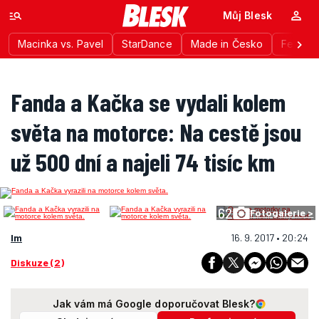
Můj Blesk
Macinka vs. Pavel
StarDance
Made in Česko
Festiva
Fanda a Kačka se vydali kolem
světa na motorce: Na cestě jsou
už 500 dní a najeli 74 tisíc km
62
Fotogalerie >
lm
16. 9. 2017 • 20:24
Diskuze (2)
Jak vám má Google doporučovat Blesk?