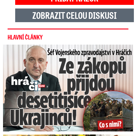
ZOBRAZIT CELOU DISKUSI
HLAVNÍ ČLÁNKY
Šéf Vojenského zpravodajství: Přijdou desetitisíce Ukrajinců