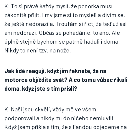
K: To si právě každý myslí, že ponorka musí
zákonitě přijít. I my jsme si to mysleli a divím se,
že ještě nedorazila. Troufám si říct, že teď už asi
ani nedorazí. Občas se pohádáme, to ano. Ale
úplně stejně bychom se patrně hádali i doma.
Nikdy to není tzv. na nože.
Jak lidé reagují, když jim řeknete, že na
motorce objíždíte svět? A co tomu vůbec říkali
doma, když jste s tím přišli?
K: Naši jsou skvělí, vždy mě ve všem
podporovali a nikdy mi do ničeho nemluvili.
Když jsem přišla s tím, že s Fandou objedeme na