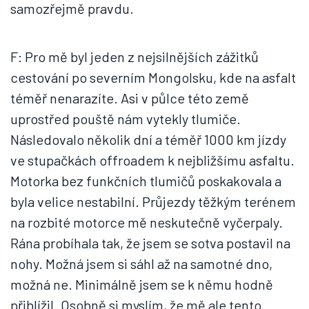
samozřejmě pravdu.
F: Pro mě byl jeden z nejsilnějších zážitků
cestování po severním Mongolsku, kde na asfalt
téměř nenarazíte. Asi v půlce této země
uprostřed pouště nám vytekly tlumiče.
Následovalo několik dní a téměř 1000 km jízdy
ve stupačkách offroadem k nejbližšímu asfaltu.
Motorka bez funkčních tlumičů poskakovala a
byla velice nestabilní. Průjezdy těžkým terénem
na rozbité motorce mě neskutečně vyčerpaly.
Rána probíhala tak, že jsem se sotva postavil na
nohy. Možná jsem si sáhl až na samotné dno,
možná ne. Minimálně jsem se k němu hodně
přiblížil. Osobně si myslím, že mě ale tento