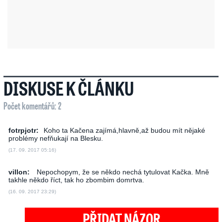
DISKUSE K ČLÁNKU
Počet komentářů: 2
fotrpjotr:
Koho ta Kačena zajímá,hlavně,až budou mít nějaké
problémy nefňukají na Blesku.
(17. 09. 2017 05:16)
villon:
Nepochopym, že se někdo nechá tytulovat Kačka. Mně
takhle někdo říct, tak ho zbombim domrtva.
(16. 09. 2017 23:29)
PŘIDAT NÁZOR