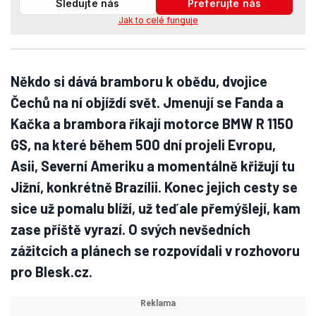
Sledujte nás
Preferujte nás
Jak to celé funguje
Někdo si dává bramboru k obědu, dvojice
Čechů na ní objíždí svět. Jmenují se Fanda a
Kačka a brambora říkají motorce BMW R 1150
GS, na které během 500 dní projeli Evropu,
Asii, Severní Ameriku a momentálně křižují tu
Jižní, konkrétně Brazílii. Konec jejich cesty se
sice už pomalu blíží, už teď ale přemýšlejí, kam
zase příště vyrazí. O svých nevšedních
zážitcích a plánech se rozpovídali v rozhovoru
pro Blesk.cz.