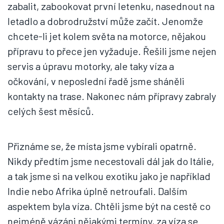
zabalit, zabookovat první letenku, nasednout na
letadlo a dobrodružství může začít. Jenomže
chcete-li jet kolem světa na motorce, nějakou
přípravu to přece jen vyžaduje. Řešili jsme nejen
servis a úpravu motorky, ale taky víza a
očkování, v neposlední řadě jsme sháněli
kontakty na trase. Nakonec nám přípravy zabraly
celých šest měsíců.
Přiznáme se, že místa jsme vybírali opatrně.
Nikdy předtím jsme necestovali dál jak do Itálie,
a tak jsme si na velkou exotiku jako je například
Indie nebo Afrika úplně netroufali. Dalším
aspektem byla víza. Chtěli jsme být na cestě co
nejméně vázáni nějakými termíny, za víza se