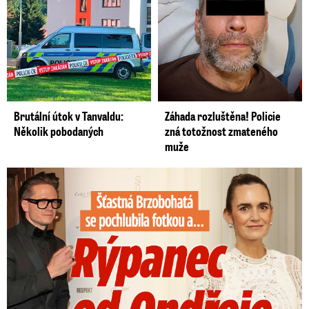
Brutální útok v Tanvaldu:
Záhada rozluštěna! Policie
Několik pobodaných
zná totožnost zmateného
muže
Šťastná Brzobohatá se pochlubila fotkou: Rýpanec od Ondřeje