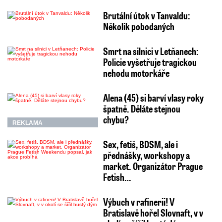
Brutální útok v Tanvaldu:
Několik pobodaných
Smrt na silnici v Letňanech:
Policie vyšetřuje tragickou
nehodu motorkáře
Alena (45) si barví vlasy roky
špatně. Děláte stejnou
chybu?
REKLAMA
Sex, fetiš, BDSM, ale i
přednášky, workshopy a
market. Organizátor Prague
Fetish…
Výbuch v rafinerii! V
Bratislavě hořel Slovnaft, v v