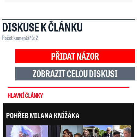
DISKUSE K ČLÁNKU
Počet komentářů: 2
PŘIDAT NÁZOR
ZOBRAZIT CELOU DISKUSI
HLAVNÍ ČLÁNKY
POHŘEB MILANA KNÍŽÁKA
Posl