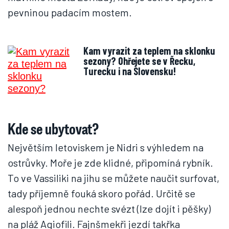
pevninou padacím mostem.
Kam vyrazit za teplem na sklonku
sezony? Ohřejete se v Řecku,
Turecku i na Slovensku!
Kde se ubytovat?
Největším letoviskem je Nidri s výhledem na
ostrůvky. Moře je zde klidné, připomíná rybník.
To ve Vassiliki na jihu se můžete naučit surfovat,
tady příjemně fouká skoro pořád. Určitě se
alespoň jednou nechte svézt (lze dojít i pěšky)
na pláž Agiofili. Fajnšmekři jezdí takřka