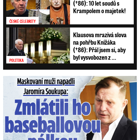
(†86): 10 let soudů s
Krampolem o majetek!
ČESKÉ CELEBRITY
Klausova mrazivá slova
na pohřbu Knížáka
(†86): Přál jsem si, aby
byl vysvobozen z ...
POLITIKA
Maskovaní muži napadli Jaromíra Soukupa: Krvavá nakládačka