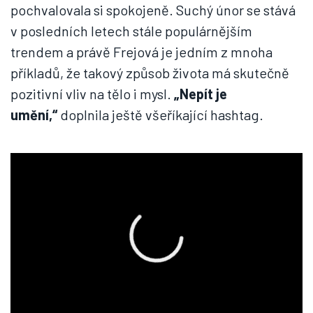
pochvalovala si spokojeně. Suchý únor se stává
v posledních letech stále populárnějším
trendem a právě Frejová je jedním z mnoha
příkladů, že takový způsob života má skutečně
pozitivní vliv na tělo i mysl.
„Nepít je
umění,“
doplnila ještě všeříkající hashtag.