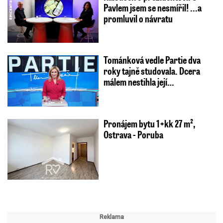
Pavlem jsem se nesmířil! ...a
promluvil o návratu
Tománková vedle Partie dva
roky tajně studovala. Dcera
málem nestihla její…
Pronájem bytu 1+kk 27 m²,
Ostrava - Poruba