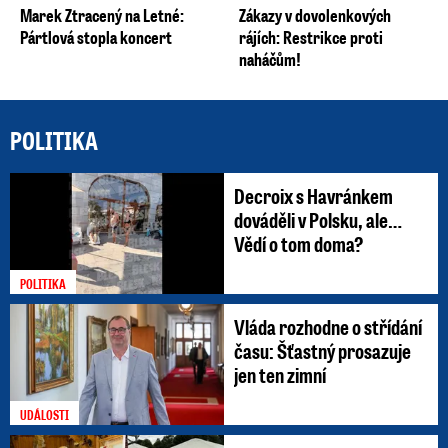
Marek Ztracený na Letné:
Zákazy v dovolenkových
Pártlová stopla koncert
rájích: Restrikce proti
naháčům!
POLITIKA
Decroix s Havránkem
dováděli v Polsku, ale…
Vědí o tom doma?
POLITIKA
Vláda rozhodne o střídání
času: Šťastný prosazuje
jen ten zimní
UDÁLOSTI