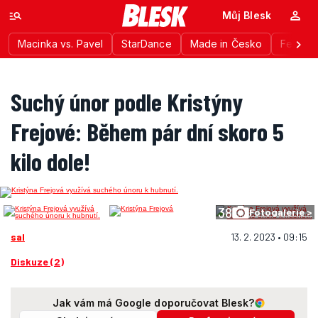
Můj Blesk
Macinka vs. Pavel
StarDance
Made in Česko
Festiva
Suchý únor podle Kristýny
Frejové: Během pár dní skoro 5
kilo dole!
38
Fotogalerie >
sal
13. 2. 2023 • 09:15
Diskuze (2)
Jak vám má Google doporučovat Blesk?