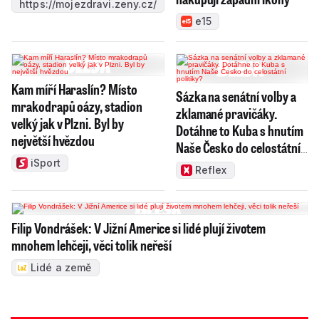
https://mojezdravi.zeny.cz/
e15
Kam míří Haraslín? Místo
Sázka na senátní volby a
mrakodrapů oázy, stadion
zklamané pravičáky.
velký jak v Plzni. Byl by
Dotáhne to Kuba s hnutím
největší hvězdou
Naše Česko do celostátní
politiky?
iSport
Reflex
Filip Vondrášek: V Jižní Americe si lidé plují životem
mnohem lehčeji, věci tolik neřeší
Lidé a země