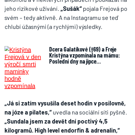
jeho rizikové užívání.
„Sušák“
pojala Frejová po
svém – tedy aktivně. A na Instagramu se teď
chlubí úžasnými (a rychlými) výsledky.
Dcera Galatíkové (†69) a Freje
Kristýna vzpomínala na mámu:
Poslední dny na jipce…
„Já si zatím vysušila deset hodin v posilovně,
na józe a pilates,“
uvedla na sociální síti pyšně.
„Sundala jsem za devět dní poctivý 4,5
kilogramů. High level endorfin & adrenalin,“