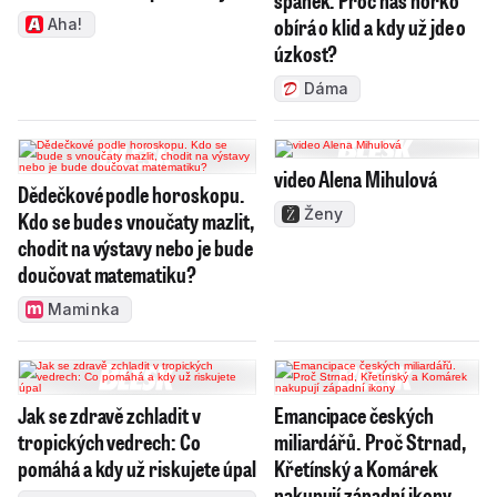
spánek: Proč nás horko
obírá o klid a kdy už jde o
Aha!
úzkost?
Dáma
video Alena Mihulová
Dědečkové podle horoskopu.
Ženy
Kdo se bude s vnoučaty mazlit,
chodit na výstavy nebo je bude
doučovat matematiku?
Maminka
Jak se zdravě zchladit v
Emancipace českých
tropických vedrech: Co
miliardářů. Proč Strnad,
pomáhá a kdy už riskujete úpal
Křetínský a Komárek
nakupují západní ikony