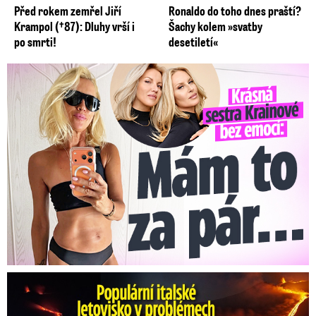
Před rokem zemřel Jiří
Ronaldo do toho dnes praští?
Krampol (†87): Dluhy vrší i
Šachy kolem »svatby
po smrti!
desetiletí«
Krásná sestra Krainové bez emocí: Mám to za pár…
Erupce sicilské sopky Etny: Ruší desítky letů