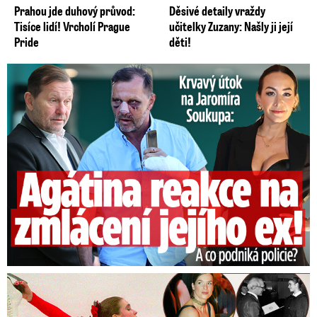
Prahou jde duhový průvod:
Děsivé detaily vraždy
Tisíce lidí! Vrcholí Prague
učitelky Zuzany: Našly ji její
Pride
děti!
Útok na Jaromíra Soukupa: Reakce Agáty na zmlácení jejího ex
Tajná policie špehovala krasobruslařku Wittovou: Pikantní ...