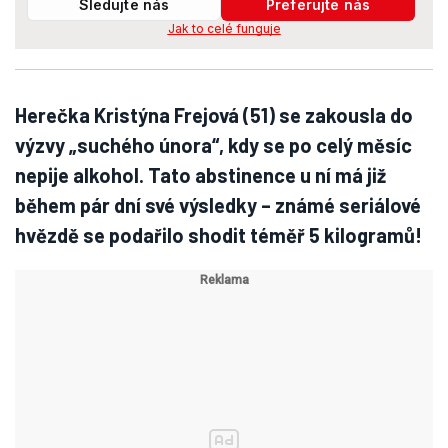
Sledujte nás
Preferujte nás
Jak to celé funguje
Herečka Kristýna Frejová (51) se zakousla do
výzvy „suchého února“, kdy se po celý měsíc
nepije alkohol. Tato abstinence u ní má již
během pár dní své výsledky – známé seriálové
hvězdě se podařilo shodit téměř 5 kilogramů!