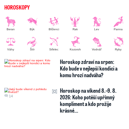
HOROSKOPY
Beran
Býk
Blíženci
Rak
Lev
Panna
Váhy
Štír
Střelec
Kozoroh
Vodnář
Ryby
Horoskop zdraví na srpen:
Kdo bude v nejlepší kondici a
komu hrozí nadváha?
Horoskop na víkend 8.–9. 8.
2026: Koho potěší upřímný
14
kompliment a kdo prožije
krásné…