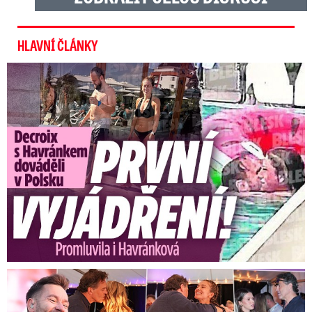
HLAVNÍ ČLÁNKY
Exministryně s Havránkem dováděli v Polsku: První slova!
Koncert Ztraceného na Letné: Jágr přišel s Dominikou, ale...