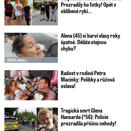
Prozradily ho fotky! Opět v
oblíbené rybí…
Alena (45) si barví vlasy roky
špatně. Děláte stejnou
chybu?
REKLAMA
Radost v rodině Petra
Macinky: Polibky a růžová
oslava!
Tragická smrt Glena
Hansarda (†56): Policie
prozradila příčinu nehody!