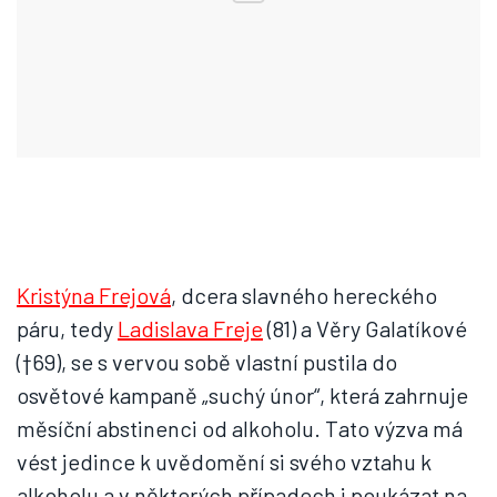
Kristýna Frejová
, dcera slavného hereckého
páru, tedy
Ladislava Freje
(81) a Věry Galatíkové
(†69), se s vervou sobě vlastní pustila do
osvětové kampaně „suchý únor“, která zahrnuje
měsíční abstinenci od alkoholu. Tato výzva má
vést jedince k uvědomění si svého vztahu k
alkoholu a v některých případech i poukázat na