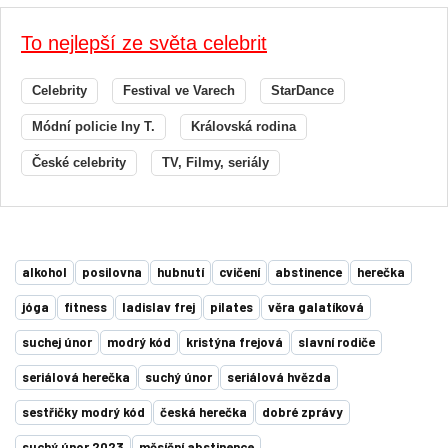
To nejlepší ze světa celebrit
Celebrity
Festival ve Varech
StarDance
Módní policie Iny T.
Královská rodina
České celebrity
TV, Filmy, seriály
alkohol
posilovna
hubnutí
cvičení
abstinence
herečka
jóga
fitness
ladislav frej
pilates
věra galatíková
suchej únor
modrý kód
kristýna frejová
slavní rodiče
seriálová herečka
suchý únor
seriálová hvězda
sestřičky modrý kód
česká herečka
dobré zprávy
suchý únor 2023
měsíční abstinence