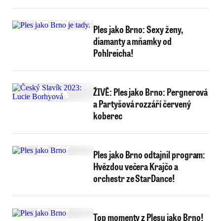
Ples jako Brno: Sexy ženy,
diamanty a mňamky od
Pohlreicha!
ŽIVĚ: Ples jako Brno: Pergnerová
a Partyšová rozzáří červený
koberec
Ples jako Brno odtajnil program:
Hvězdou večera Krajčo a
orchestr ze StarDance!
Top momenty z Plesu jako Brno!