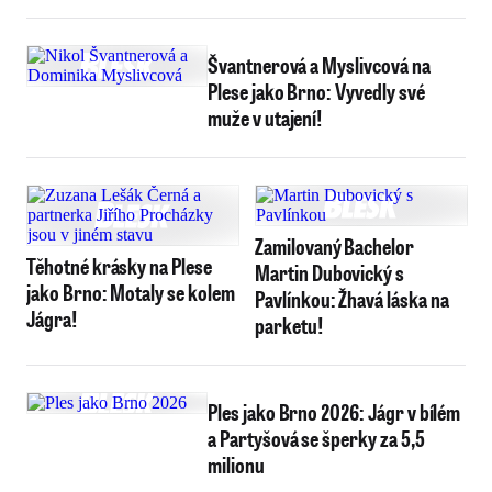
Švantnerová a Myslivcová na
Plese jako Brno: Vyvedly své
muže v utajení!
Zamilovaný Bachelor
Těhotné krásky na Plese
Martin Dubovický s
jako Brno: Motaly se kolem
Pavlínkou: Žhavá láska na
Jágra!
parketu!
Ples jako Brno 2026: Jágr v bílém
a Partyšová se šperky za 5,5
milionu