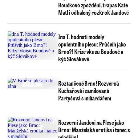
Boučkovo zpoždění, trapas Kate
Matl i odhalený rozkrok Jandové
Ina T. hodnotí modely
opulentního plesu: Průšvih jako
Brno?! Krize vkusu Boudové a
kýč Slovákové
Roztančené Brno! Rozverná
Kuchařová i zamilovaná
Partyšová s miliardářem
Rozverní Jandovi na Plese jako
Brno: Manželská erotika i tanec s
mladším!