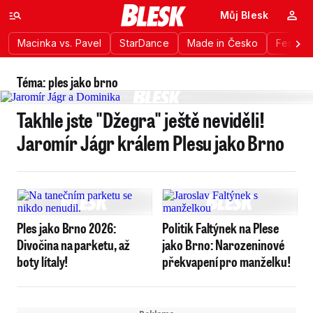
Můj Blesk
Macinka vs. Pavel
StarDance
Made in Česko
Festiva
Téma: ples jako brno
Takhle jste "Džegra" ještě neviděli!
Jaromír Jágr králem Plesu jako Brno
Ples jako Brno 2026:
Politik Faltýnek na Plese
Divočina na parketu, až
jako Brno: Narozeninové
boty lítaly!
překvapení pro manželku!