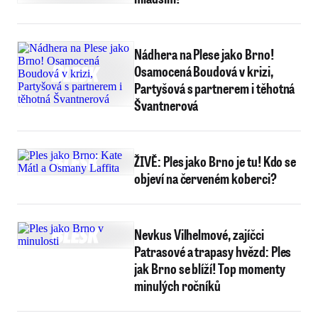
Nádhera na Plese jako Brno!
Osamocená Boudová v krizi,
Partyšová s partnerem i těhotná
Švantnerová
ŽIVĚ: Ples jako Brno je tu! Kdo se
objeví na červeném koberci?
Nevkus Vilhelmové, zajíčci
Patrasové a trapasy hvězd: Ples
jak Brno se blíží! Top momenty
minulých ročníků