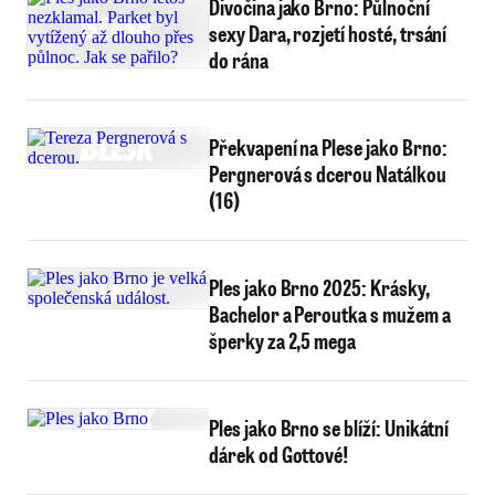
Divočina jako Brno: Půlnoční
sexy Dara, rozjetí hosté, trsání
do rána
Překvapení na Plese jako Brno:
Pergnerová s dcerou Natálkou
(16)
Ples jako Brno 2025: Krásky,
Bachelor a Peroutka s mužem a
šperky za 2,5 mega
Ples jako Brno se blíží: Unikátní
dárek od Gottové!