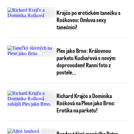
Krajčo po erotickém tanečku s
Roškovou: Omluva sexy
tanečnici!
Ples jako Brno: Královnou
parketu Kuchařová s novým
doprovodem! Ranní foto z
postele…
Richard Krajčo a Dominika
Rošková na Plese jako Brno:
Erotika na parketu!
Rozdováděná manželka Petra