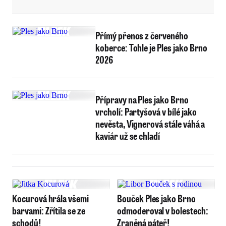
Přímý přenos z červeného
koberce: Tohle je Ples jako Brno
2026
Přípravy na Ples jako Brno
vrcholí: Partyšová v bílé jako
nevěsta, Vignerová stále váhá a
kaviár už se chladí
Kocurová hrála všemi
Bouček Ples jako Brno
barvami: Zřítila se ze
odmoderoval v bolestech:
schodů!
Zraněná páteř!