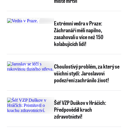
místě mrtví
Extrémní vedra v Praze:
Záchranáři měli napilno,
zasahovali u více než 150
kolabujících lidí!
Choulostivý problém, za který se
všichni stydí: Jaroslavovi
podezření zachránilo život!
Šéf VZP Duškov v Hráčích:
Předpověděl krach
zdravotnictví!