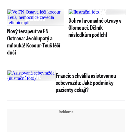
Dohra hromadné otravy v
Olomouci: Dělník
Nový terapeut ve FN
následkům podlehl
Ostrava: Je chlupatý a
mňouká! Kocour Teuš léčí
duši
Francie schválila asistovanou
sebevraždu: Jaké podmínky
pacienty čekají?