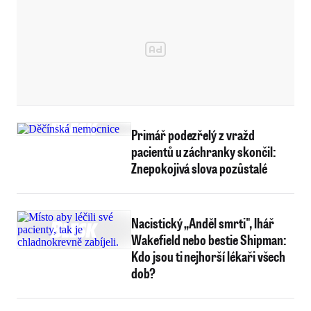
Primář podezřelý z vražd
pacientů u záchranky skončil:
Znepokojivá slova pozůstalé
Nacistický „Anděl smrti", lhář
Wakefield nebo bestie Shipman:
Kdo jsou ti nejhorší lékaři všech
dob?