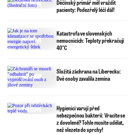
Děčínský primář měl vraždit
pacienty: Podezřelý léčí dál!
Katastrofa ve slovenských
nemocnicích: Teploty překračují
40°C
Složitá záchrana na Liberecku:
Dvě osoby zavalila zemina
Hygienici varují před
nebezpečnou bakterií: Vracíte se
z dovolené? Tohle musíte udělat,
než vlezete do sprchy!