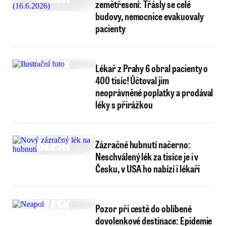
zemětřesení: Třásly se celé
budovy, nemocnice evakuovaly
pacienty
Lékař z Prahy 6 obral pacienty o
400 tisíc! Účtoval jim
neoprávněné poplatky a prodával
léky s přirážkou
Zázračné hubnutí načerno:
Neschválený lék za tisíce je i v
Česku, v USA ho nabízí i lékaři
Pozor při cestě do oblíbené
dovolenkové destinace: Epidemie