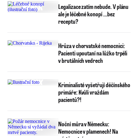
Legalizace zatím nebude. V plánu
ale je léčebné konopí …bez
receptu?
Hrůza v chorvatské nemocnici:
Pacienti upoutaní na lůžko trpěli
v brutálních vedrech
Kriminalisté vyšetřují děčínského
primáře: Kvůli vraždám
pacientů?!
Noční můra v Německu:
Nemocnice v plamenech! Na