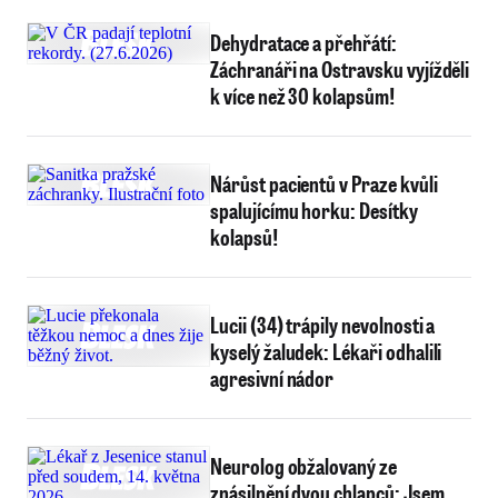
Dehydratace a přehřátí:
Záchranáři na Ostravsku vyjížděli
k více než 30 kolapsům!
Nárůst pacientů v Praze kvůli
spalujícímu horku: Desítky
kolapsů!
Lucii (34) trápily nevolnosti a
kyselý žaludek: Lékaři odhalili
agresivní nádor
Neurolog obžalovaný ze
znásilnění dvou chlapců: Jsem