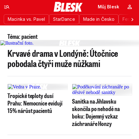
Můj Blesk
Macinka vs. Pavel
StarDance
Made in Česko
Festiva
Téma: pacient
Krvavé drama v Londýně: Útočnice
pobodala čtyři muže nůžkami
Tropické teploty dusí
Sanitka na Jihlavsku
Prahu: Nemocnice evidují
skončila po nehodě na
15% nárůst pacientů
boku: Dojemný vzkaz
záchranáře Honzy