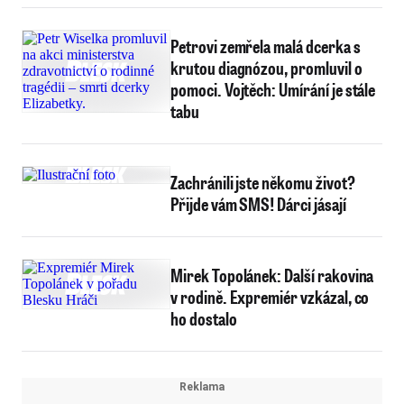
Petrovi zemřela malá dcerka s
krutou diagnózou, promluvil o
pomoci. Vojtěch: Umírání je stále
tabu
Zachránili jste někomu život?
Přijde vám SMS! Dárci jásají
Mirek Topolánek: Další rakovina
v rodině. Expremiér vzkázal, co
ho dostalo