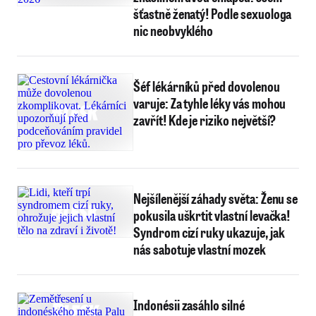
šťastně ženatý! Podle sexuologa
nic neobvyklého
Šéf lékárníků před dovolenou
varuje: Za tyhle léky vás mohou
zavřít! Kde je riziko největší?
Nejšílenější záhady světa: Ženu se
pokusila uškrtit vlastní levačka!
Syndrom cizí ruky ukazuje, jak
nás sabotuje vlastní mozek
Indonésii zasáhlo silné