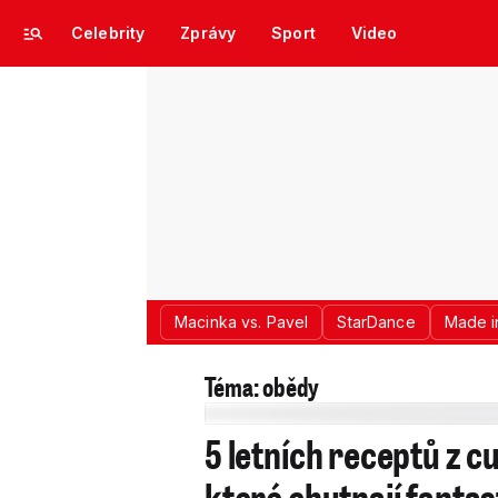
Celebrity
Zprávy
Sport
Video
Macinka vs. Pavel
StarDance
Made i
Téma: obědy
5 letních receptů z c
které chutnají fantas