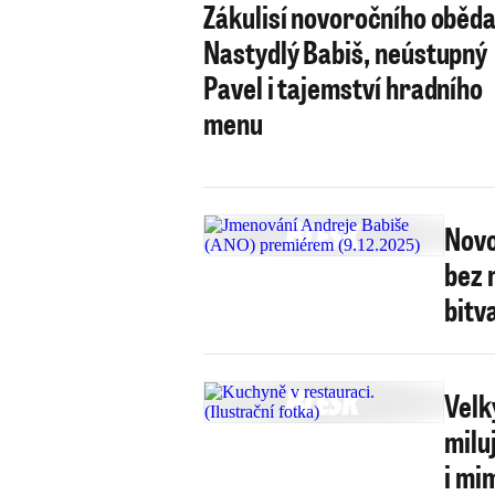
Zákulisí novoročního oběda
Nastydlý Babiš, neústupný
Pavel i tajemství hradního
menu
Novo
bez 
bitv
Velk
milu
i mi