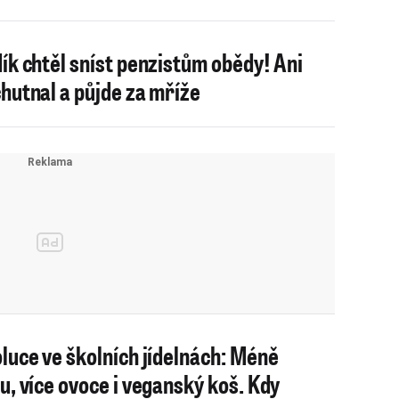
ík chtěl sníst penzistům obědy! Ani
hutnal a půjde za mříže
luce ve školních jídelnách: Méně
u, více ovoce i veganský koš. Kdy