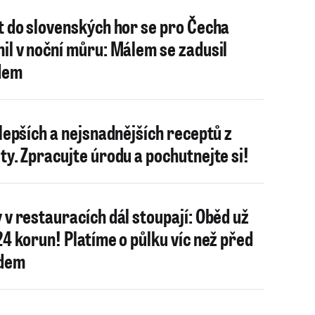
t do slovenských hor se pro Čecha
il v noční můru: Málem se zadusil
dem
jlepších a nejsnadnějších receptů z
ty. Zpracujte úrodu a pochutnejte si!
 v restauracích dál stoupají: Oběd už
24 korun! Platíme o půlku víc než před
idem