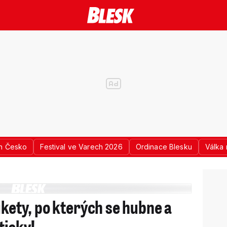
n Česko
Festival ve Varech 2026
Ordinace Blesku
Válka 
ukety, po kterých se hubne a
ticky!