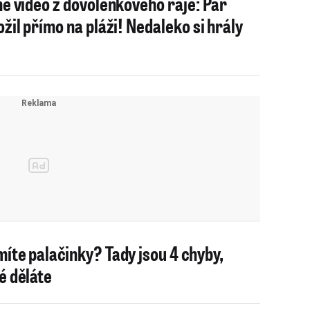
né video z dovolenkového ráje: Pár
ožil přímo na pláži! Nedaleko si hrály
íte palačinky? Tady jsou 4 chyby,
é děláte