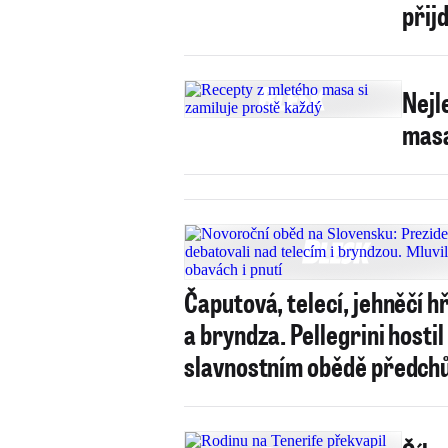
přij
Nejl
masa
Čaputová, telecí, jehněčí h
a bryndza. Pellegrini hostil
slavnostním obědě předch