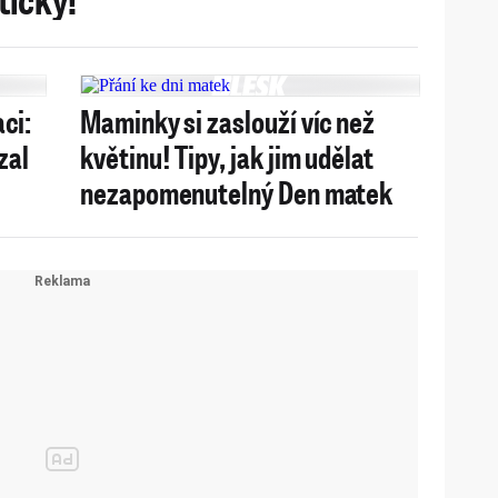
ci:
Maminky si zaslouží víc než
zal
květinu! Tipy, jak jim udělat
nezapomenutelný Den matek