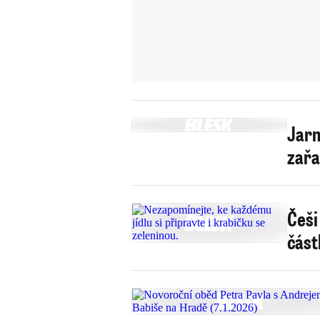
Jarn
zařa
Češi
část