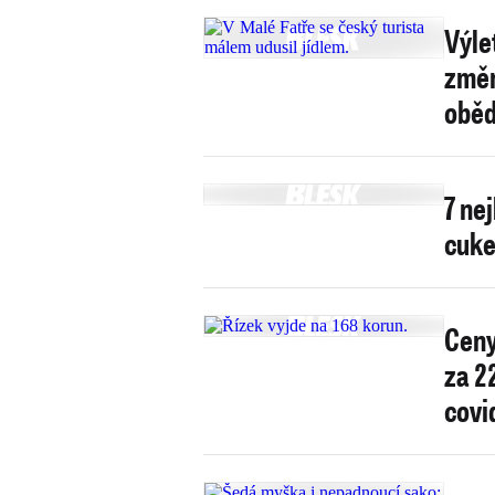
Výle
změn
obě
7 ne
cuke
Ceny
za 2
cov