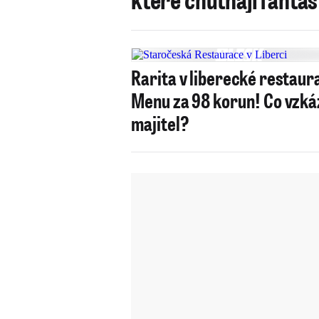
Rarita v liberecké restaura
Menu za 98 korun! Co vzká
majitel?