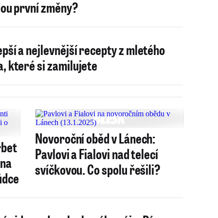
dou první změny?
epší a nejlevnější recepty z mletého
, které si zamilujete
Novoroční oběd v Lánech:
řbet
Pavlovi a Fialovi nad telecí
 na
svíčkovou. Co spolu řešili?
ůdce