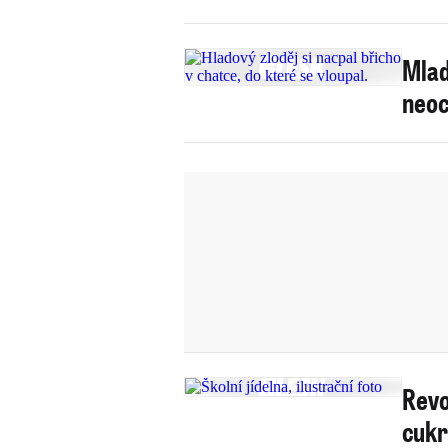
Mlad
neoc
Revo
cukr