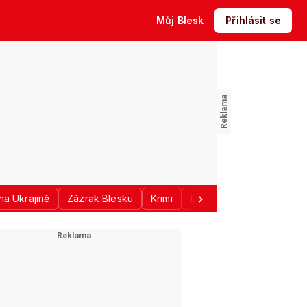
Můj Blesk
Přihlásit se
na Ukrajině
Zázrak Blesku
Krimi
Donald Trump
Sport