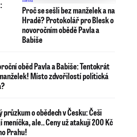
:
Proč se sešli bez manželek a na
Hradě? Protokolář pro Blesk o
novoročním obědě Pavla a
Babiše
roční oběd Pavla a Babiše: Tentokrát
manželek! Místo zdvořilostí politická
a?
ý průzkum o obědech v Česku: Češi
jí meníčka, ale.. Ceny už atakují 200 Kč
mo Prahu!