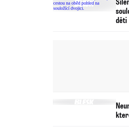
Šíle
soul
děti
Neum
kter