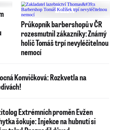
ím
Průkopník barbershopů v ČR
u
rozesmutnil zákazníky: Známý
holič Tomáš trpí nevyléčitelnou
nemocí
cná Konvičková: Rozkvetla na
divách!
itolog Extrémních proměn Evžen
ytka šokuje: Injekce na hubnutí si