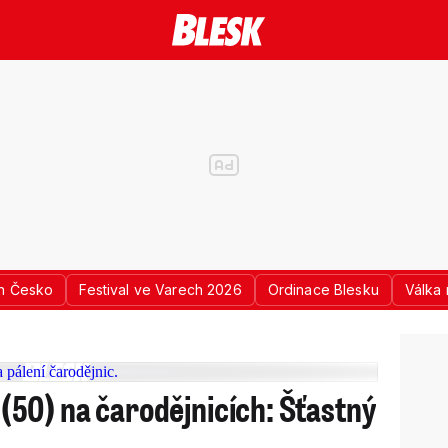
n Česko
Festival ve Varech 2026
Ordinace Blesku
Válka 
50) na čarodějnicích: Šťastný