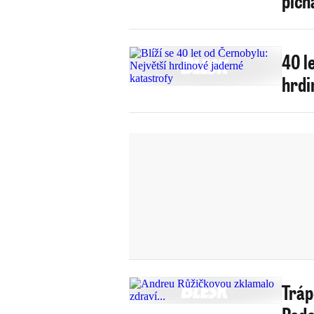
pích
40 l
hrdi
Tráp