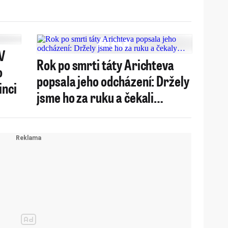
V
Rok po smrti táty Arichteva
o
popsala jeho odcházení: Držely
inci
jsme ho za ruku a čekali…