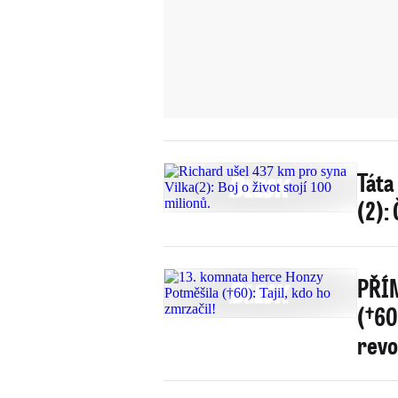
Táta
(2): 
PŘÍM
(†60
revo