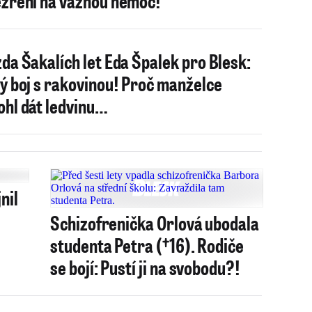
zření na vážnou nemoc!
da Šakalích let Eda Špalek pro Blesk:
ý boj s rakovinou! Proč manželce
hl dát ledvinu…
nil
Schizofrenička Orlová ubodala
studenta Petra (†16). Rodiče
se bojí: Pustí ji na svobodu?!