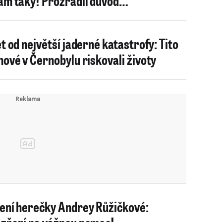
ám taky! Prozradil důvod…
et od největší jaderné katastrofy: Tito
nové v Černobylu riskovali životy
ení herečky Andrey Růžičkové: