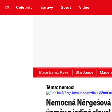
Celebrity
Zprávy
Sport
Video
Macinka vs. Pavel
StarDance
Made i
Téma: nemoci
Nemocná Něrgešová (
úsměv a jediné slovo!