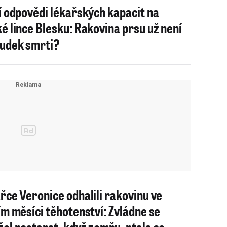
í odpovědi lékařských kapacit na
é lince Blesku: Rakovina prsu už není
udek smrti?
řce Veronice odhalili rakovinu ve
ím měsíci těhotenství: Zvládne se
el postarat, když zemřu, ptala se...