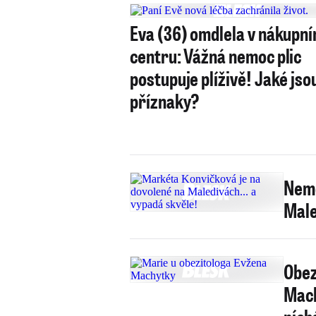
Eva (36) omdlela v nákupn
centru: Vážná nemoc plic
postupuje plíživě! Jaké jso
příznaky?
Nemo
Male
Obez
Mach