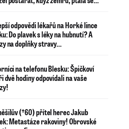
epší odpovědi lékařů na Horké lince
ku: Do plavek s léky na hubnutí? A
zy na doplňky stravy...
rníci na telefonu Blesku: Špičkoví
ři dvě hodiny odpovídali na vaše
zy!
ěšilův (†60) přítel herec Jakub
ek: Metastáze rakoviny! Obrovské