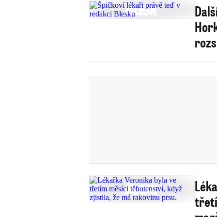
Dalš
Hork
rozs
Léka
třet
manž