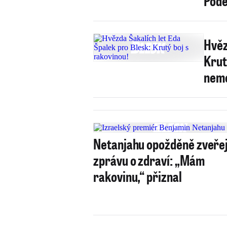
Pode
Hvěz
Krut
nemo
Netanjahu opožděně zveřej
zprávu o zdraví: „Mám
rakovinu,“ přiznal