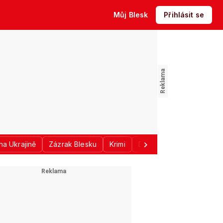
Můj Blesk
Přihlásit se
na Ukrajině
Zázrak Blesku
Krimi
Donald Trump
Sport