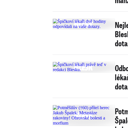
Nejl
Bles
dota
Odbo
léka
dota
Potm
Špal