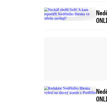
Nedě
ONLI
Nedě
ONLI