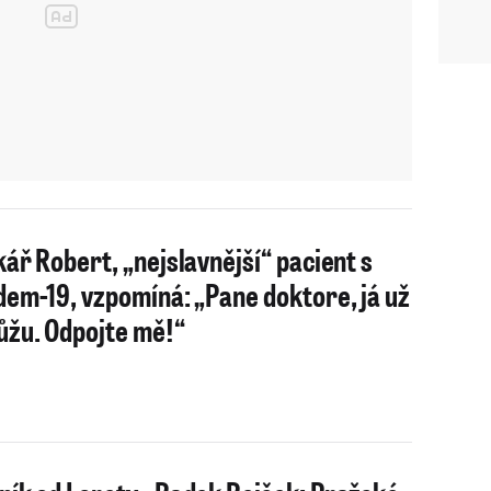
kář Robert, „nejslavnější“ pacient s
dem-19, vzpomíná: „Pane doktore, já už
žu. Odpojte mě!“