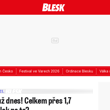
n Česko
Festival ve Varech 2026
Ordinace Blesku
Válka 
už dnes! Celkem přes 1,7
 Jak na to?