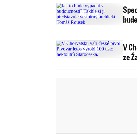
Spec
bude
V Ch
ze Ž