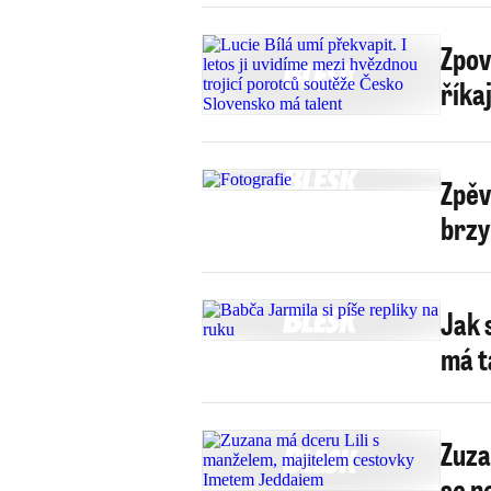
Zpov
říka
Zpěv
brzy
Jak 
má t
Zuza
se n