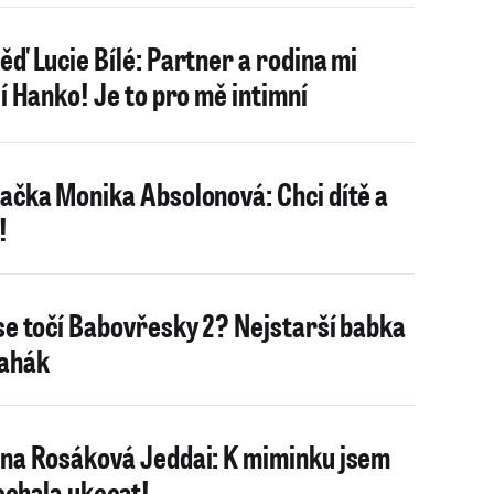
ěď Lucie Bílé: Partner a rodina mi
jí Hanko! Je to pro mě intimní
ačka Monika Absolonová: Chci dítě a
!
se točí Babovřesky 2? Nejstarší babka
ahák
na Rosáková Jeddai: K miminku jsem
echala ukecat!