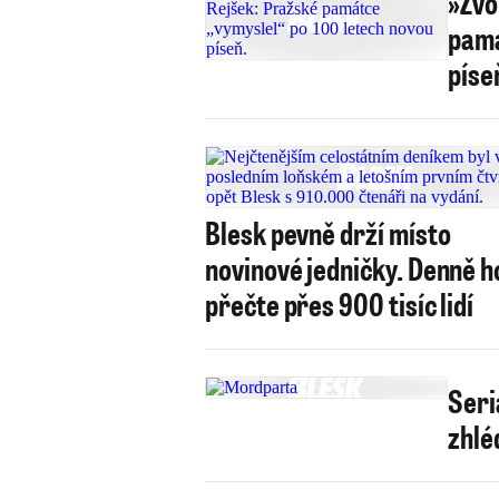
»Zvo
pamá
píse
Blesk pevně drží místo
novinové jedničky. Denně h
přečte přes 900 tisíc lidí
Seri
zhlé