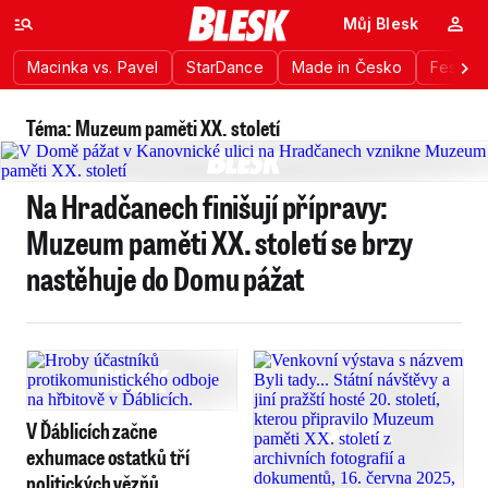
Můj Blesk
Macinka vs. Pavel
StarDance
Made in Česko
Festiva
Téma: Muzeum paměti XX. století
Na Hradčanech finišují přípravy:
Muzeum paměti XX. století se brzy
nastěhuje do Domu pážat
V Ďáblicích začne
exhumace ostatků tří
politických vězňů