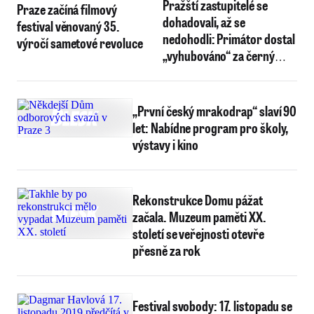
Pražští zastupitelé se
Praze začíná filmový
dohadovali, až se
festival věnovaný 35.
nedohodli: Primátor dostal
výročí sametové revoluce
„vyhubováno“ za černý
kašel
„První český mrakodrap“ slaví 90
let: Nabídne program pro školy,
výstavy i kino
Rekonstrukce Domu pážat
začala. Muzeum paměti XX.
století se veřejnosti otevře
přesně za rok
Festival svobody: 17. listopadu se