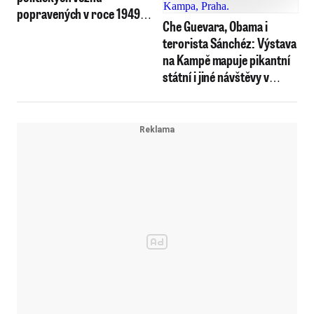
popravených v roce 1949.
Che Guevara, Obama i
Vrátí se rodinám
terorista Sánchéz: Výstava
na Kampě mapuje pikantní
státní i jiné návštěvy v
Praze