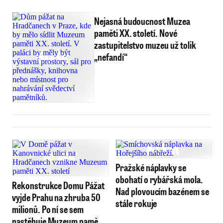
Nejasná budoucnost Muzea
paměti XX. století. Nové
zastupitelstvo muzeu už tolik
„nefandí“
Pražské náplavky se
obohatí o rybářská mola.
Rekonstrukce Domu Pážat
Nad plovoucím bazénem se
vyjde Prahu na zhruba 50
stále rokuje
milionů. Po ní se sem
nastěhuje Muzeum paměti