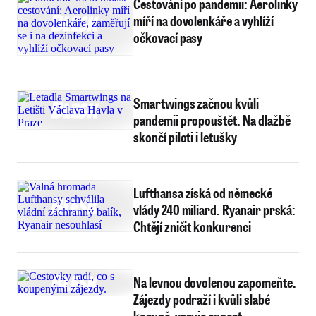
Cestování po pandemii: Aerolinky
míří na dovolenkáře a vyhlíží
očkovací pasy
Smartwings začnou kvůli
pandemii propouštět. Na dlažbě
skončí piloti i letušky
Lufthansa získá od německé
vlády 240 miliard. Ryanair prská:
Chtějí zničit konkurenci
Na levnou dovolenou zapomeňte.
Zájezdy podraží i kvůli slabé