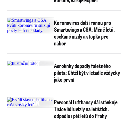
koruně, varuje expert
Koronavirus další ranou pro
Smartwings a ČSA: Méně letů,
osekané mzdy a stopka pro
nábor
Aerolinky dopadly falešného
pilota: Chtěl být v letadle vždycky
jako první
Personál Lufthansy dál stávkuje.
Tisíce lidí uvízly na letištích,
odpadlo i pět letů do Prahy