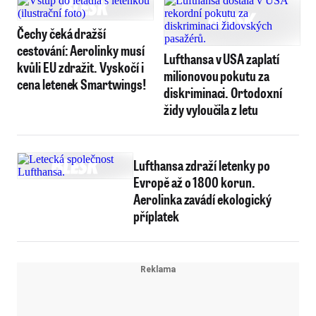
Čechy čeká dražší
cestování: Aerolinky musí
Lufthansa v USA zaplatí
kvůli EU zdražit. Vyskočí i
milionovou pokutu za
cena letenek Smartwings!
diskriminaci. Ortodoxní
židy vyloučila z letu
Lufthansa zdraží letenky po
Evropě až o 1800 korun.
Aerolinka zavádí ekologický
příplatek