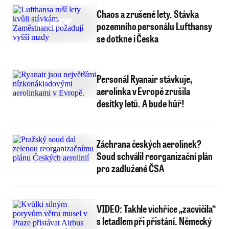
Chaos a zrušené lety. Stávka
pozemního personálu Lufthansy
se dotkne i Česka
Personál Ryanair stávkuje,
aerolinka v Evropě zrušila
desítky letů. A bude hůř!
Záchrana českých aerolinek?
Soud schválil reorganizační plán
pro zadlužené ČSA
VIDEO: Takhle vichřice „zacvičila“
s letadlem při přistání. Německý