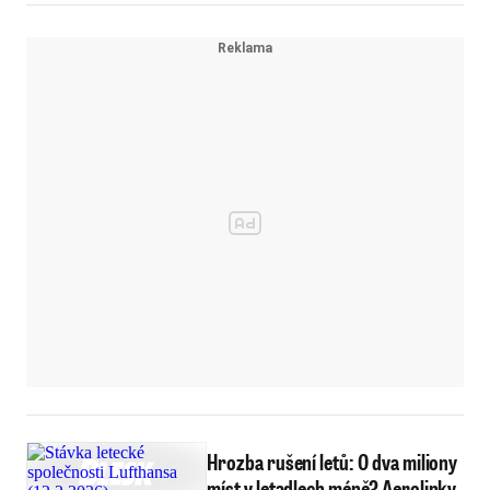
Hrozba rušení letů: O dva miliony
míst v letadlech méně? Aerolinky