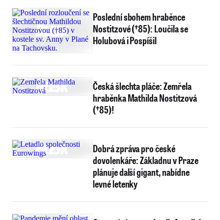
Poslední sbohem hraběnce
Nostitzové (†85): Loučila se
Holubová i Pospíšil
Česká šlechta pláče: Zemřela
hraběnka Mathilda Nostitzová
(†85)!
Dobrá zpráva pro české
dovolenkáře: Základnu v Praze
plánuje další gigant, nabídne
levné letenky