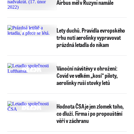
Airbus měl v Ruzyni namále
Lety duchů. Pravidla evropského
trhu nutí aerolinky vypravovat
prázdná letadla do nikam
Vánoční návštěvy v ohrožení:
Covid ve velkém „kosí“ piloty,
aerolinky ruší stovky letů
Hodnota ČSA je jen zlomek toho,
co dluží. Firma i po propouštění
věří v záchranu