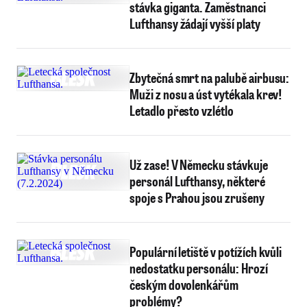
stávka giganta. Zaměstnanci
Lufthansy žádají vyšší platy
Zbytečná smrt na palubě airbusu:
Muži z nosu a úst vytékala krev!
Letadlo přesto vzlétlo
Už zase! V Německu stávkuje
personál Lufthansy, některé
spoje s Prahou jsou zrušeny
Populární letiště v potížích kvůli
nedostatku personálu: Hrozí
českým dovolenkářům
problémy?