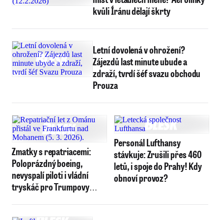
kvůli Íránu dělají škrty
Letní dovolená v ohrožení?
Zájezdů last minute ubude a
zdraží, tvrdí šéf svazu obchodu
Prouza
Personál Lufthansy
Zmatky s repatriacemi:
stávkuje: Zrušili přes 460
Poloprázdný boeing,
letů, i spoje do Prahy! Kdy
nevyspalí piloti i vládní
obnoví provoz?
tryskáč pro Trumpovy
stoupence