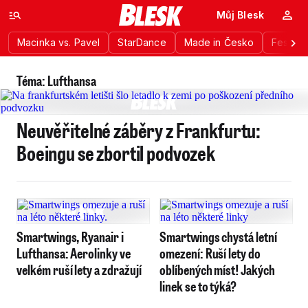
Můj Blesk
Macinka vs. Pavel
StarDance
Made in Česko
Festiva
Téma: Lufthansa
Neuvěřitelné záběry z Frankfurtu:
Boeingu se zbortil podvozek
Smartwings, Ryanair i
Smartwings chystá letní
Lufthansa: Aerolinky ve
omezení: Ruší lety do
velkém ruší lety a zdražují
oblíbených míst! Jakých
linek se to týká?